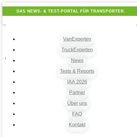
DAS NEWS- & TEST-PORTAL FÜR TRANSPORTER.
VanExperten
TruckExperten
- Werbung -
News
Tests & Reports
IAA 2026
Partner
Über uns
FAQ
Kontakt