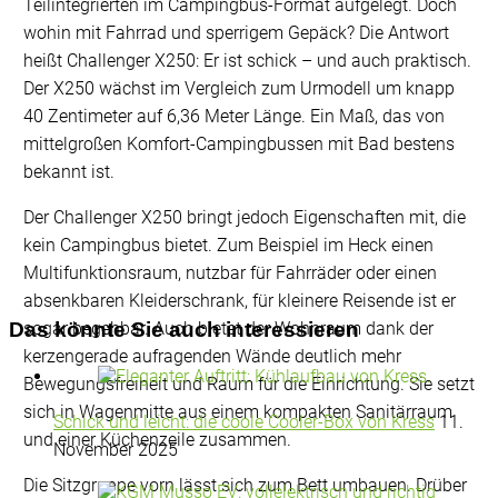
Teilintegrierten im Campingbus-Format aufgelegt. Doch
wohin mit Fahrrad und sperrigem Gepäck? Die Antwort
heißt Challenger X250: Er ist schick – und auch praktisch.
Der X250 wächst im Vergleich zum Urmodell um knapp
40 Zentimeter auf 6,36 Meter Länge. Ein Maß, das von
mittelgroßen Komfort-Campingbussen mit Bad bestens
bekannt ist.
Der Challenger X250 bringt jedoch Eigenschaften mit, die
kein Campingbus bietet. Zum Beispiel im Heck einen
Multifunktionsraum, nutzbar für Fahrräder oder einen
absenkbaren Kleiderschrank, für kleinere Reisende ist er
Das könnte Sie auch interessieren
sogar begehbar. Auch bietet der Wohnraum dank der
kerzengerade aufragenden Wände deutlich mehr
Bewegungsfreiheit und Raum für die Einrichtung. Sie setzt
sich in Wagenmitte aus einem kompakten Sanitärraum
Schick und leicht: die coole Cooler-Box von Kress
11.
und einer Küchenzeile zusammen.
November 2025
Die Sitzgruppe vorn lässt sich zum Bett umbauen. Drüber