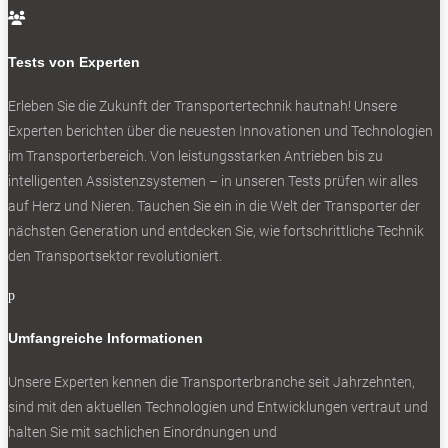

aktuelle Tests direkt in Ihren Posteingang
Tests von Experten
Erleben Sie die Zukunft der Transportertechnik hautnah! Unsere
Experten berichten über die neuesten Innovationen und Technologien
Ich habe die
Datenschutzerklärung
gelesen
im Transporterbereich. Von leistungsstarken Antrieben bis zu
und akzeptiert.
intelligenten Assistenzsystemen – in unseren Tests prüfen wir alles
auf Herz und Nieren. Tauchen Sie ein in die Welt der Transporter der
nächsten Generation und entdecken Sie, wie fortschrittliche Technik
den Transportsektor revolutioniert.
SOCIALS
p
Folgen
Umfangreiche Informationen
Folgen
Unsere Experten kennen die Transporterbranche seit Jahrzehnten,
Folgen
sind mit den aktuellen Technologien und Entwicklungen vertraut und
halten Sie mit sachlichen Einordnungen und