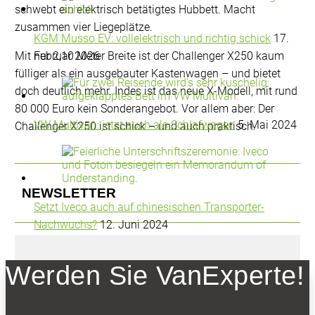
schwebt ein elektrisch betätigtes Hubbett. Macht
zusammen vier Liegeplätze.
KGM Musso EV: vollelektrisch und richtig schick
17.
Mit nur 2,10 Meter Breite ist der Challenger X250 kaum
Februar 2026
fülliger als ein ausgebauter Kastenwagen – und bietet
doch deutlich mehr. Indes ist das neue X-Modell, mit rund
80 000 Euro kein Sonderangebot. Vor allem aber: Der
VW Multivan: jetzt auch als Schlafwagen
5. Mai 2024
Challenger X250 ist schick – und auch praktisch.
NEWSLETTER
Setzt Iveco auch auf chinesischen Transporter-
Nachwuchs?
12. Juni 2024
Werden Sie VanExperte!
Bleiben Sie auf dem Laufenden
Erhalten Sie die neuesten News und Hinweise auf