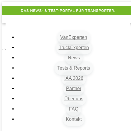
DAS NEWS- & TEST-PORTAL FÜR TRANSPORTER.
VanExperten
TruckExperten
- Werbung -
News
Tests & Reports
IAA 2026
Partner
Über uns
VanExperten
9
FAQ
Beiträge
Kontakt
9
Van-News