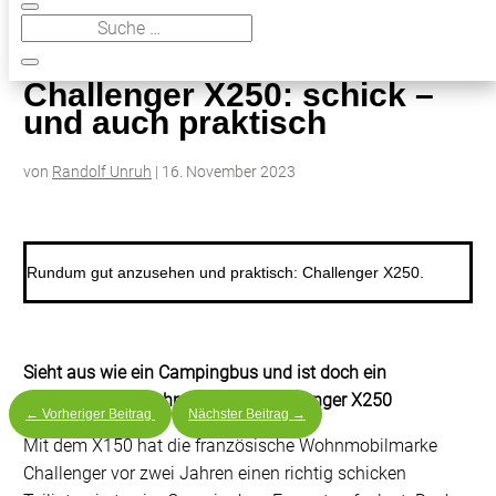
9
Challenger X250: schick – und auch praktisch
Challenger X250: schick –
und auch praktisch
von
Randolf Unruh
|
16. November 2023
Rundum gut anzusehen und praktisch: Challenger X250.
Sieht aus wie ein Campingbus und ist doch ein
teilintegriertes Wohnmobil: der Challenger X250
←
Vorheriger Beitrag
Nächster Beitrag
→
Mit dem X150 hat die französische Wohnmobilmarke
Challenger vor zwei Jahren einen richtig schicken