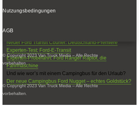
Schrauberthemen.
Nutzungsbedingungen
Sie interessieren sich für Transporter von Ford? Dann
sind Sie hier richtig:
AGB
Experten-Probefahrt: neuer Ford Transit Custom
Neuer Ford Transit Courier: Deutschland-Premiere
Experten-Test: Ford-E-Transit
© Copyright 2023 Van Truck Media – Alle Rechte
Experten-Probefahrt: Ford Ranger Raptor, die
vorbehalten.
Fahrmaschine
Und wie wor’s mit einem Campingbus für den Urlaub?
Der neue Campingbus Ford Nugget – echtes Goldstück?
© Copyright 2023 Van Truck Media – Alle Rechte
vorbehalten.
0