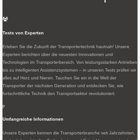
Fahrzeugs auslesen, sondern erhält über das Liive-
Servicecenter Informationen über den Zustand des
Fahrzeugs wie etwaige Fehlercodes und die

Laufleistung, kann Reparaturen und Rückrufe einplanen,
zum Termin Ersatzteile passend und pünktlich
Tests von Experten
vorbereiten. Das Modem übermittelt die Zustandsdaten
Erleben Sie die Zukunft der Transportertechnik hautnah! Unsere
fortlaufend nach Köln. „Sie werden für jeden Transporter
Experten berichten über die neuesten Innovationen und
immer für die vergangenen 60 Tage gespeichert“, so
Technologien im Transporterbereich. Von leistungsstarken Antrieben
Michael Anton, Manager Ford Pro Service.
bis zu intelligenten Assistenzsystemen – in unseren Tests prüfen wir
Der schnelle Weg zum Servicetermin
alles auf Herz und Nieren. Tauchen Sie ein in die Welt der
Transporter der nächsten Generation und entdecken Sie, wie
Mit Ford Liive verbunden ist sind klare Ziele. Zum
fortschrittliche Technik den Transportsektor revolutioniert.
Beispiel soll jeder Transporter innerhalb von spätestens
p
72 Stunden seinen Wartungs- und Reparaturtermin
bekommen. Und der fällt dann so kurz wie möglich aus.
Umfangreiche Informationen
500 Ford-Betriebe in Deutschland machen mit. Und mit
aktuell durchschnittlich zwei Tagen Vorlaufzeit für einen
Unsere Experten kennen die Transporterbranche seit Jahrzehnten,
Termin unterbieten sie dieses Zeitziel sogar deutlich.