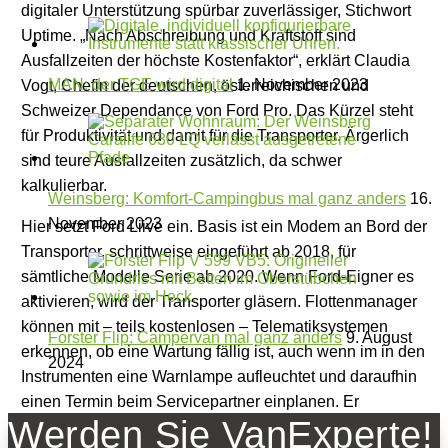
digitaler Unterstützung spürbar zuverlässiger, Stichwort
Uptime. „Nach Abschreibung und Kraftstoff sind
Ausfallzeiten der höchste Kostenfaktor“, erklärt Claudia
MAN: der TGE wird digital
1. November 2023
Vogt, Chefin der deutschen, österreichischen und
Schweizer Dependance von Ford Pro. Das Kürzel steht
für Produktivität und damit für die Transporter. Ärgerlich
sind teure Ausfallzeiten zusätzlich, da schwer
kalkulierbar.
Weinsberg: Komfort-Campingbus mal ganz anders
16.
November 2023
Hier setzt Ford Liive ein. Basis ist ein Modem an Bord der
Transporter, schrittweise eingeführt ab 2018, für
sämtliche Modelle Serie ab 2020. Wenn Ford-Eigner es
aktivieren, wird der Transporter gläsern. Flottenmanager
können mit – teils kostenlosen – Telematiksystemen
Forster Flip: Campervan mal ganz anders
9. August
erkennen, ob eine Wartung fällig ist, auch wenn im in den
2024
Instrumenten eine Warnlampe aufleuchtet und daraufhin
einen Termin beim Servicepartner einplanen. Er
Werden Sie VanExperte!
wiederum muss nicht erst in der Werkstatt die Daten des