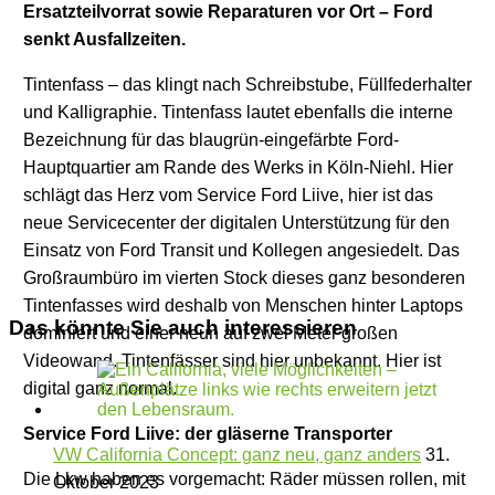
Ersatzteilvorrat sowie Reparaturen vor Ort – Ford
senkt Ausfallzeiten.
Tintenfass – das klingt nach Schreibstube, Füllfederhalter
und Kalligraphie. Tintenfass lautet ebenfalls die interne
Bezeichnung für das blaugrün-eingefärbte Ford-
Hauptquartier am Rande des Werks in Köln-Niehl. Hier
schlägt das Herz vom Service Ford Liive, hier ist das
neue Servicecenter der digitalen Unterstützung für den
Einsatz von Ford Transit und Kollegen angesiedelt. Das
Großraumbüro im vierten Stock dieses ganz besonderen
Tintenfasses wird deshalb von Menschen hinter Laptops
Das könnte Sie auch interessieren
dominiert und einer neun auf zwei Meter großen
Videowand. Tintenfässer sind hier unbekannt. Hier ist
digital ganz normal.
Service Ford Liive: der gläserne Transporter
VW California Concept: ganz neu, ganz anders
31.
Die Lkw haben es vorgemacht: Räder müssen rollen, mit
Oktober 2023