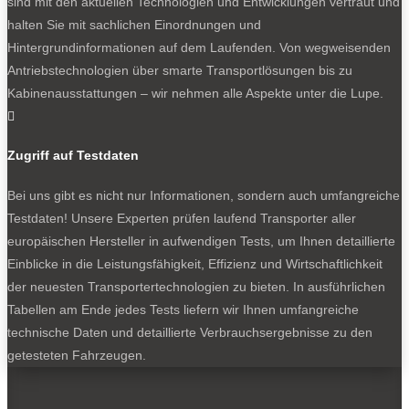
sind mit den aktuellen Technologien und Entwicklungen vertraut und
Unternehmen mit dezentralen Flotten können über Ford
halten Sie mit sachlichen Einordnungen und
Liive von der Zentrale aus sogar Termine für Transporter
Hintergrundinformationen auf dem Laufenden. Von wegweisenden
an entfernten Standorten buchen, müssen dort nicht auf
Antriebstechnologien über smarte Transportlösungen bis zu
Werkstattsuche gehen.
Kabinenausstattungen – wir nehmen alle Aspekte unter die Lupe.

Die Mitarbeiter im vierten Stock des Kölner Tintenfasses
betreuen im Schnitt jeweils knapp ein Dutzend
Zugriff auf Testdaten
Handelsbetriebe. Dazu gehört mehr als
Datenübermittlung, denn das könnte auch ein Rechner
Bei uns gibt es nicht nur Informationen, sondern auch umfangreiche
leisten. Sie unterstützen zum Beispiel bei kniffligen
Testdaten! Unsere Experten prüfen laufend Transporter aller
Reparaturen mit Arbeitsanweisungen, damit die
europäischen Hersteller in aufwendigen Tests, um Ihnen detaillierte
Transporter möglichst schnell wieder auf die Straße
Einblicke in die Leistungsfähigkeit, Effizienz und Wirtschaftlichkeit
kommen – eine beruhigende Rückfallebene für den
der neuesten Transportertechnologien zu bieten. In ausführlichen
Betrieb vor Ort.
Tabellen am Ende jedes Tests liefern wir Ihnen umfangreiche
technische Daten und detaillierte Verbrauchsergebnisse zu den
Auf der Videowand: der Stand von Ausfällen und
getesteten Fahrzeugen.
Reparaturzeiten
Und sie sehen viel mehr als einzelne Fahrzeuge oder