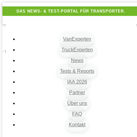
DAS NEWS- & TEST-PORTAL FÜR TRANSPORTER.
VanExperten
TruckExperten
- Werbung -
News
Tests & Reports
IAA 2026
Partner
Über uns
VanExperten
9
FAQ
Beiträge
Kontakt
9
Hersteller