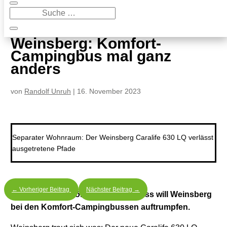
9
Weinsberg: Komfort-Campingbus mal ganz anders
Weinsberg: Komfort-
Campingbus mal ganz
anders
von
Randolf Unruh
|
16. November 2023
Separater Wohnraum: Der Weinsberg Caralife 630 LQ verlässt
ausgetretene Pfade
←
Vorheriger Beitrag
Nächster Beitrag
→
Mit einem ungewöhnlichen Grundriss will Weinsberg
bei den Komfort-Campingbussen auftrumpfen.