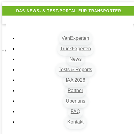
DAS NEWS- & TEST-PORTAL FÜR TRANSPORTER.
VanExperten
TruckExperten
- Werbung -
News
Tests & Reports
IAA 2026
Partner
Über uns
VanExperten
9
FAQ
Beiträge
Kontakt
9
Van-News