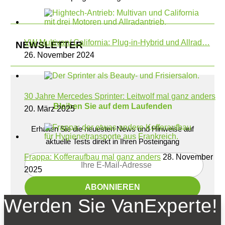
VW Multivan/ California: Plug-in-Hybrid und Allrad…
NEWSLETTER
26. November 2024
30 Jahre Mercedes Sprinter: Leitwolf mal ganz anders
Bleiben Sie auf dem Laufenden
20. März 2025
Erhalten Sie die neuesten News und Hinweise auf
aktuelle Tests direkt in Ihren Posteingang
Frappa: Kofferaufbau mal ganz anders
28. November
2025
Werden Sie VanExperte!
Ich habe die
Datenschutzerklärung
gelesen
und akzeptiert.