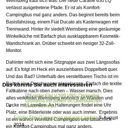
Weinsberg traut sich was: Der neue Caralife 630 LQ
verlässt ausgetretene Pfade. Er ist als Komfort-
Campingbus mal ganz anders. Das beginnt bereits beim
Basisfahrzeug, einem Fiat Ducato als Kastenwagen mit
Trennwand. Hinter ihr siedelt Weinsberg eine geräumige
Winkelküche mit Barfach plus ausklappbarem Kosmetik-
Wandschrank an. Drüber schwebt ein riesiger 32-Zoll-
Monitor.
Dahinter reiht sich eine Sitzgruppe aus zwei Längssofas
auf. Es folgt im Heck ein ausziehbares Doppelbett quer.
Und das Bad? Unterhalb des verstellbaren Tischs ist im
Boden eine Duschwanne eingelassen. Einfach die textile
Das könnte Sie auch interessieren
Faltkabine nach oben ziehen – Wasser marsch. Dies
alles verkleidet Weinsberg wohnlich an Wänden und
Decke mit Lamellen. An Halterungen findet eine Uhr
Platz, eine Bilderleiste oder was auch immer. Ergebnis
Forster Flip: Campervan mal ganz anders
9. August
ist ein wahrer Wohlfühl-Campingbus und tatsächlich –
2024
ein Komfort-Campingbus mal ganz anders.