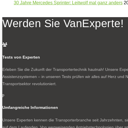
30 Jahre Mercedes Sprinter: Leitwolf mal ganz anders
20
Werden Sie VanExperte!

Tests von Experten
Erleben Sie die Zukunft der Transportertechnik hautnah! Unsere Exper
Assistenzsystemen – in unseren Tests prüfen wir alles auf Herz und N
Transportsektor revolutioniert.
p
Umfangreiche Informationen
Unsere Experten kennen die Transporterbranche seit Jahrzehnten, si
auf dem Laufenden. Von wegweisenden Antriebstechnologien über sma