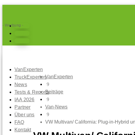
- Werbung -
Folgen
Folgen
Folgen
VanExperten
VanExperten
TruckExperten
9
News
Beiträge
Tests & Reports
9
IAA 2026
Van-News
Partner
9
Über uns
VW Multivan/ California: Plug-in-Hybrid u
FAQ
Kontakt