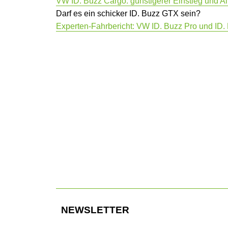
VW ID. Buzz Cargo: günstigerer Einstieg und Al
Darf es ein schicker ID. Buzz GTX sein?
Experten-Fahrbericht: VW ID. Buzz Pro und ID
0
Unauffällige Kennzeichnung auf auffälligen Antrieb.
NEWSLETTER