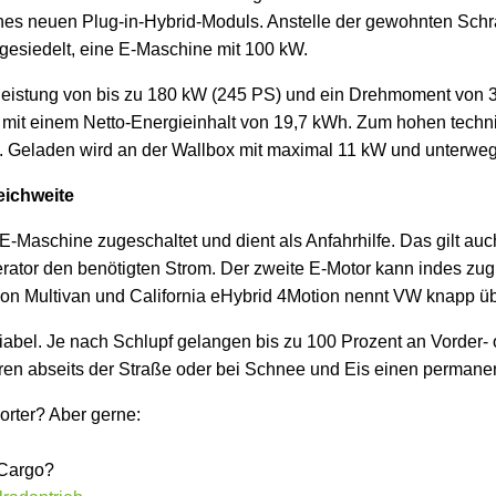
ines neuen Plug-in-Hybrid-Moduls. Anstelle der gewohnten Sc
ngesiedelt, eine E-Maschine mit 100 kW.
emleistung von bis zu 180 kW (245 PS) und ein Drehmoment von
ie mit einem Netto-Energieinhalt von 19,7 kWh. Zum hohen tech
e. Geladen wird an der Wallbox mit maximal 11 kW und unterweg
eichweite
E-Maschine zugeschaltet und dient als Anfahrhilfe. Das gilt auch
erator den benötigten Strom. Der zweite E-Motor kann indes zu
von Multivan und California eHybrid 4Motion nennt VW knapp üb
ariabel. Je nach Schlupf gelangen bis zu 100 Prozent an Vorde
uren abseits der Straße oder bei Schnee und Eis einen permanent
orter? Aber gerne:
 Cargo?