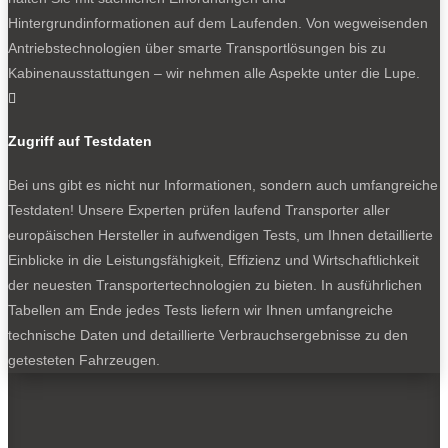
Scheinwerfern: Opel Combo Cargo.
Hintergrundinformationen auf dem Laufenden. Von wegweisenden
Antriebstechnologien über smarte Transportlösungen bis zu
Kabinenausstattungen – wir nehmen alle Aspekte unter die Lupe.
0

Zugriff auf Testdaten
Bei uns gibt es nicht nur Informationen, sondern auch umfangreiche
Testdaten! Unsere Experten prüfen laufend Transporter aller
europäischen Hersteller in aufwendigen Tests, um Ihnen detaillierte
Einblicke in die Leistungsfähigkeit, Effizienz und Wirtschaftlichkeit
Schick, aber vor allem lichtstark und damit ein Beitrag zur
der neuesten Transportertechnologien zu bieten. In ausführlichen
Sicherheit: Matrix-LED-Scheinwerfer für den Opel Combo
Tabellen am Ende jedes Tests liefern wir Ihnen umfangreiche
Cargo.
technische Daten und detaillierte Verbrauchsergebnisse zu den
getesteten Fahrzeugen.
NEWSLETTER