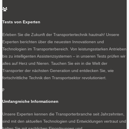
Scheinwerfer des Opel Combo Cargo ebenfalls aus –
das passt dann also doch zum Designpaket.

Noch mehr zum Opel Combo und seine Kollegen von
Tests von Experten
anderen Marken gibt es hier:
Stellantis: Vans von Citroen, Fiat, Opel und Peugeot
Erleben Sie die Zukunft der Transportertechnik hautnah! Unsere
runderneuert
Experten berichten über die neuesten Innovationen und
Technologien im Transporterbereich. Von leistungsstarken Antrieben
bis zu intelligenten Assistenzsystemen – in unseren Tests prüfen wir
alles auf Herz und Nieren. Tauchen Sie ein in die Welt der
Transporter der nächsten Generation und entdecken Sie, wie
0
fortschrittliche Technik den Transportsektor revolutioniert.
p
Umfangreiche Informationen
Unsere Experten kennen die Transporterbranche seit Jahrzehnten,
sind mit den aktuellen Technologien und Entwicklungen vertraut und
Erster Lieferwagen und Transporter mit Matrix-LED-
halten Sie mit sachlichen Einordnungen und