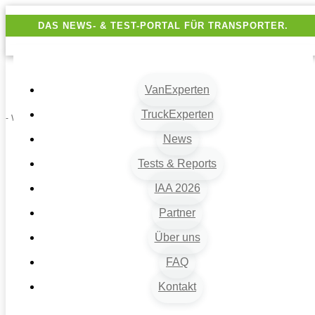
DAS NEWS- & TEST-PORTAL FÜR TRANSPORTER.
VanExperten
TruckExperten
- Werbung -
News
Tests & Reports
IAA 2026
Partner
Über uns
VanExperten
9
FAQ
Beiträge
Kontakt
9
Van-News