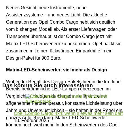
Neues Gesicht, neue Instrumente, neue
Assistenzsysteme – und neues Licht: Die aktuelle
Generation des Opel Combo Cargo hebt sich deutlich
vom bisherigen Modell ab. Als erster Lieferwagen oder
Transporter überhaupt ist der Combo Cargo jetzt mit
Matrix-LED-Scheinwerfern zu bekommen. Opel packt sie
zusammen mit einer rückwärtigen Einparkhilfe in ein
Design-Paket für 900 Euro.
Matrix-LED-Scheinwerfer: viel mehr als Design
Wobei der Begriff des Design-Pakets hier in die Irre führt.
Das könnte Sie auch interessieren
Bereits herkömmliche LED-Lampen überzeugen im
Vergleich zu Halogen durch mehr Helligkeit, eine
angenehme Farbtemperatur, konstante Lichtleistung über
Jahre und Unverwüstlichkeit – sie halten in der Regel ein
Opel Combo Cargo 4x4: wenn’s etwas mehr sein darf
ganzes Autoleben lang. Matrix-LED-Scheinwerfer
13. Februar 2025
können noch weit mehr. In den Scheinwerfern des Opel