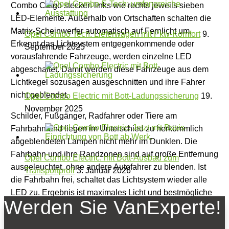
Combo Cargo stecken links wie rechts jeweils sieben
LED-Elemente. Außerhalb von Ortschaften schalten die
Matrix-Scheinwerfer automatisch auf Fernlicht um.
Opel Combo Tech: Lieferwagen mit Pkw-Komfort
9.
Erkennt das Lichtsystem entgegenkommende oder
September 2025
vorausfahrende Fahrzeuge, werden einzelne LED
abgeschaltet. Damit werden diese Fahrzeuge aus dem
Lichtkegel sozusagen ausgeschnitten und ihre Fahrer
nicht geblendet.
Opel Combo Electric mit Bott-Ladungssicherung
19.
November 2025
Schilder, Fußgänger, Radfahrer oder Tiere am
Fahrbahnrand liegen im Unterschied zu herkömmlich
abgeblendeten Lampen nicht mehr im Dunklen. Die
Fahrbahn und ihre Randzonen sind auf große Entfernung
Opel Combo Electric: mit Bott-Ausbau zum
ausgeleuchtet, ohne andere Autofahrer zu blenden. Ist
Transportprofi
3. Januar 2026
die Fahrbahn frei, schaltet das Lichtsystem wieder alle
LED zu. Ergebnis ist maximales Licht und bestmögliche
Werden Sie VanExperte!
Sicht bei wechselnden Verkehrsverhältnissen um
Dunkeln. Schick sehen die neuen Matrix-LED-