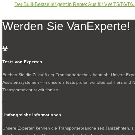
Der Bulli-Bestseller geht in Rente: Aus für VW T5/T6/T6.
Werden Sie VanExperte!

Tests von Experten
Erleben Sie die Zukunft der Transportertechnik hautnah! Unsere Exper
Assistenzsystemen – in unseren Tests prüfen wir alles auf Herz und N
Transportsektor revolutioniert.
p
Umfangreiche Informationen
Unsere Experten kennen die Transporterbranche seit Jahrzehnten, si