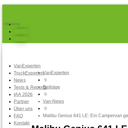
- Werbung -
Folgen
Folgen
Folgen
VanExperten
VanExperten
TruckExperten
9
News
Beiträge
Tests & Reports
9
IAA 2026
Van-News
Partner
9
Über uns
Malibu Genius 641 LE: Ein Campervan geh
FAQ
Kontakt