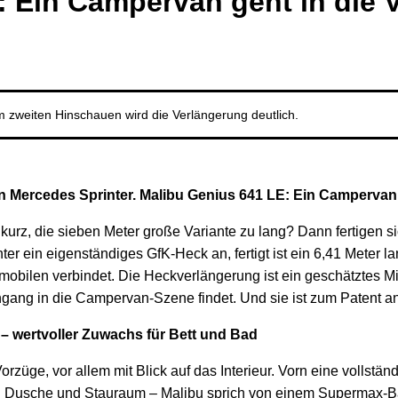
: Ein Campervan geht in die 
m zweiten Hinschauen wird die Verlängerung deutlich.
 den Mercedes Sprinter. Malibu Genius 641 LE: Ein Campervan
 kurz, die sieben Meter große Variante zu lang? Dann fertigen 
ter ein eigenständiges GfK-Heck an, fertigt ist ein 6,41 Meter
ilen verbindet. Die Heckverlängerung ist ein geschätztes Mitt
ang in die Campervan-Szene findet. Und sie ist zum Patent a
– wertvoller Zuwachs für Bett und Bad
züge, vor allem mit Blick auf das Interieur. Vorn eine vollständi
h Dusche und Stauraum – Malibu sprich von einem Supermax-Ba