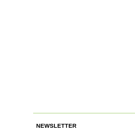
Gepäck und schließt harmonisch an die Blechkarosse
an.
0
Auf den ersten Blick ein klassischer Campervan. Bei
zweiten Hinschauen wird die Verlängerung deutlich.
NEWSLETTER