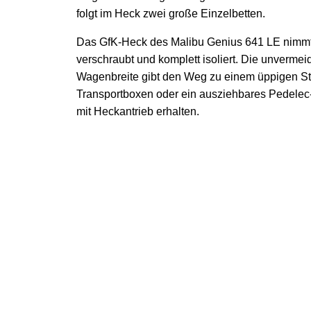
folgt im Heck zwei große Einzelbetten.
Das GfK-Heck des Malibu Genius 641 LE nimmt d
verschraubt und komplett isoliert. Die unverme
Wagenbreite gibt den Weg zu einem üppigen Sta
Transportboxen oder ein ausziehbares Pedelec-S
mit Heckantrieb erhalten.
0
Das vollisolierte Heck schafft Platz für Bad, Betten un