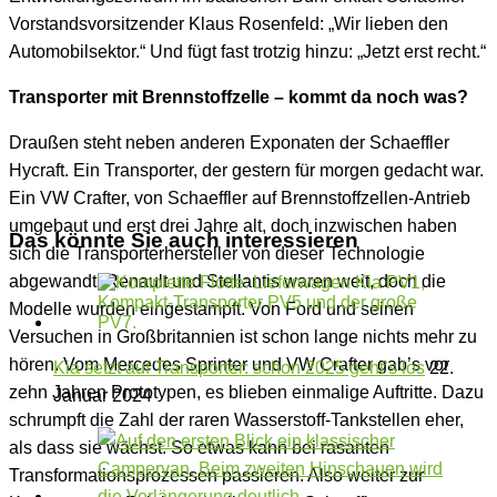
Vorstandsvorsitzender Klaus Rosenfeld: „Wir lieben den
Automobilsektor.“ Und fügt fast trotzig hinzu: „Jetzt erst recht.“
Transporter mit Brennstoffzelle – kommt da noch was?
Draußen steht neben anderen Exponaten der Schaeffler
Hycraft. Ein Transporter, der gestern für morgen gedacht war.
Ein VW Crafter, von Schaeffler auf Brennstoffzellen-Antrieb
umgebaut und erst drei Jahre alt, doch inzwischen haben
Das könnte Sie auch interessieren
sich die Transporterhersteller von dieser Technologie
abgewandt. Renault und Stellantis waren weit, doch die
Modelle wurden eingestampft. Von Ford und seinen
Versuchen in Großbritannien ist schon lange nichts mehr zu
hören. Vom Mercedes Sprinter und VW Crafter gab’s vor
Kia setzt auf Transporter: schon 2025 geht’s los
22.
zehn Jahren Prototypen, es blieben einmalige Auftritte. Dazu
Januar 2024
schrumpft die Zahl der raren Wasserstoff-Tankstellen eher,
als dass sie wächst. So etwas kann bei rasanten
Transformationsprozessen passieren. Also weiter zur