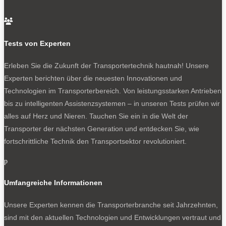
sich der Wirkungsgrad und das Thermomanagement wird

vereinfacht. Die Leistung der E-Maschine beläuft sich auf
170 kW, das Drehmoment auf 450 Nm, das Gewicht auf 74
Tests von Experten
Kilogramm. Gibt’s mit 400 oder 800 Volt, mit einem oder zwei
Gängen.
Erleben Sie die Zukunft der Transportertechnik hautnah! Unsere
Experten berichten über die neuesten Innovationen und
In Europa ist er fast verschwunden – Ford Transit Custom, da
Technologien im Transporterbereich. Von leistungsstarken Antrieben
war mal was – aber anderswo in der Welt erfreut sich ein E-
bis zu intelligenten Assistenzsystemen – in unseren Tests prüfen wir
Antrieb mit Range Extender zunehmender Beliebtheit. Die
alles auf Herz und Nieren. Tauchen Sie ein in die Welt der
Funktion ist generell einfach: Geht der Strom in der
Transporter der nächsten Generation und entdecken Sie, wie
Traktionsbatterie zur Neige, dient ein Verbrennungsmotor als
fortschrittliche Technik den Transportsektor revolutioniert.
Generator und liefert Saft für den E-Antrieb. Ein
Notstromaggregat fürs rollende Material sozusagen. Vorteil:
p
Eine kompakte Batterie ermöglicht rein elektrisches Fahren
Umfangreiche Informationen
in sensiblen Gebieten, dank Verbrenner gibt es kein
Reichweiten-Thema. Die Generator-Einheit von Schaeffler
Unsere Experten kennen die Transporterbranche seit Jahrzehnten,
kombiniert Elektromotor, Leistungselektronik und
sind mit den aktuellen Technologien und Entwicklungen vertraut und
Kühlsystem. Dauerhaft sind intern bis zu 300 kW