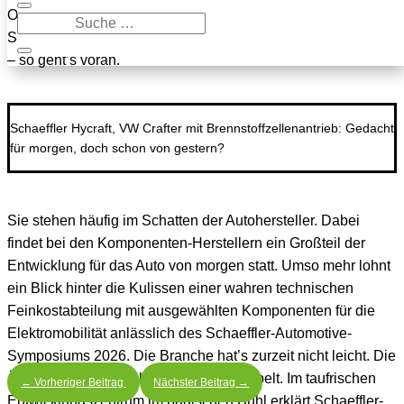
Ohne Komponenten-Hersteller keine Automobil-
Spitzentechnik. Experten-Report Schaeffler: Elektromobilität
– so geht’s voran.
Schaeffler Hycraft, VW Crafter mit Brennstoffzellenantrieb: Gedacht
für morgen, doch schon von gestern?
Sie stehen häufig im Schatten der Autohersteller. Dabei
findet bei den Komponenten-Herstellern ein Großteil der
Entwicklung für das Auto von morgen statt. Umso mehr lohnt
ein Blick hinter die Kulissen einer wahren technischen
Feinkostabteilung mit ausgewählten Komponenten für die
Elektromobilität anlässlich des Schaeffler-Automotive-
Symposiums 2026. Die Branche hat’s zurzeit nicht leicht. Die
Ärmel aber sind sinnbildlich aufgekrempelt. Im taufrischen
←
Vorheriger Beitrag
Nächster Beitrag
→
Entwicklungszentrum im badischen Bühl erklärt Schaeffler-