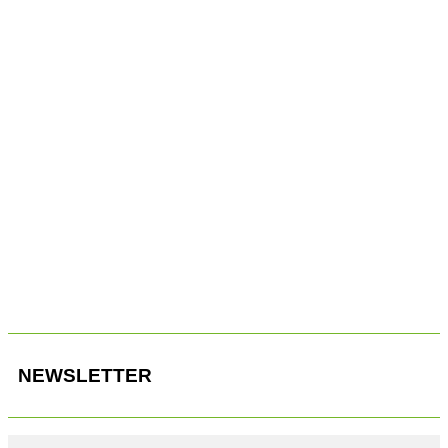
Verteiler für Kühlmittel.
0
Spannvorrichtung für die Zellen von Festkörperbatterien.
NEWSLETTER