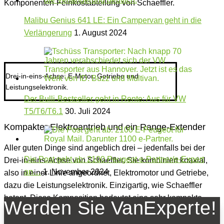
Komponenten-Feinkostabteilung von Schaeffler.
Malibu Genius 641 LE: Ein Campervan geht in die
Verlängerung
1. August 2024
Drei-in-eins-Achse: E-Motor, Getriebe und
Leistungselektronik.
Der Bulli-Bestseller geht in Rente: Aus für VW
T5/T6/T6.1
30. Juli 2024
Kompakter Elektroantrieb und ein Range-Extender
Aller guten Dinge sind angeblich drei – jedenfalls bei der
Die Post geht ab: 2100 Peugeot e-Partner/e-Expert
Drei-in-eins-Achse von Schaeffler. Sie kombiniert koaxial,
an…
1. November 2024
also in einer Linie angeordnet, Elektromotor und Getriebe,
dazu die Leistungselektronik. Einzigartig, wie Schaeffler
betont. Diese Komposition bedeutet eine sehr kompakte
Werden Sie VanExperte!
Bauweise mit entsprechend geringen Anforderungen an den
Bauraum für den gesamten Antrieb. Gleichzeitig verbessert