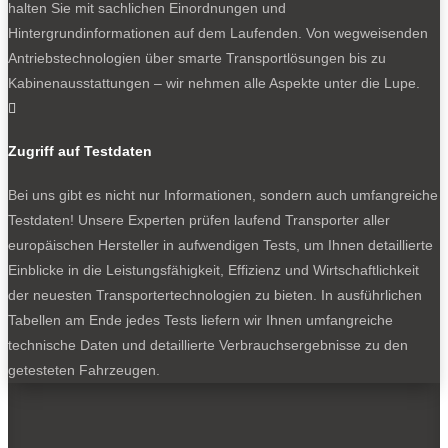
halten Sie mit sachlichen Einordnungen und
Ladeleistung möglich, auch hier gibt es Varianten mit 400
Hintergrundinformationen auf dem Laufenden. Von wegweisenden
und 800 Volt.
Antriebstechnologien über smarte Transportlösungen bis zu
Integrierte Lamellenbremse und ein Zentralrechner
Kabinenausstattungen – wir nehmen alle Aspekte unter die Lupe.

Mit Blick auf vollelektrisch angetriebene Fahrzeuge mit
Heckantrieb entwickelt Schaeffler eine integrierte und
Zugriff auf Testdaten
gekapselte Lamellenbremse. Sie flankiert links und rechts
Bei uns gibt es nicht nur Informationen, sondern auch umfangreiche
den Antrieb der E-Achse, ist also innenliegend angeordnet.
Testdaten! Unsere Experten prüfen laufend Transporter aller
Die Reibflächen der Lamellen rotieren in Öl, das bedeutet
europäischen Hersteller in aufwendigen Tests, um Ihnen detaillierte
günstige Abfuhr der Bremswärme, sehr geringer Abrieb –
Einblicke in die Leistungsfähigkeit, Effizienz und Wirtschaftlichkeit
wichtig mit Blick auf die kommenden Vorgaben der
der neuesten Transportertechnologien zu bieten. In ausführlichen
Abgasstufe Euro 7 – und extrem geringen Verschleiß.
Tabellen am Ende jedes Tests liefern wir Ihnen umfangreiche
Schaeffler spricht von einem Belag mit Fahrzeug-
technische Daten und detaillierte Verbrauchsergebnisse zu den
Lebensdauer. Mit dieser Technologie erledigt sich auch das
getesteten Fahrzeugen.
teure Thema rostender Bremsscheiben an der Hinterachse
aufgrund geringer Beanspruchung bei Elektrofahrzeugen.
Nicht zuletzt spricht die Bremse laut Schaeffler besonders
schnell an. Eine Parkbremse ist integriert.