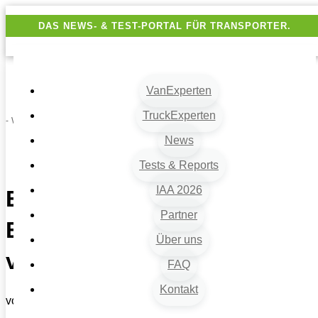
DAS NEWS- & TEST-PORTAL FÜR TRANSPORTER.
VanExperten
TruckExperten
- Werbung -
News
Tests & Reports
IAA 2026
Experten-Report Schaeffler:
Partner
Elektromobilität – so geht’s
Über uns
voran
FAQ
Kontakt
von
Randolf Unruh
|
23. Juni 2026