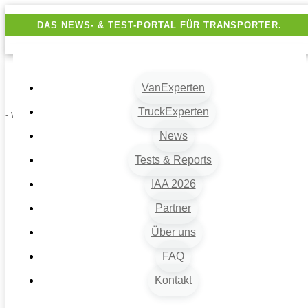
DAS NEWS- & TEST-PORTAL FÜR TRANSPORTER.
VanExperten
TruckExperten
- Werbung -
News
Tests & Reports
IAA 2026
Partner
Über uns
VanExperten
9
FAQ
Beiträge
Kontakt
9
Van-News