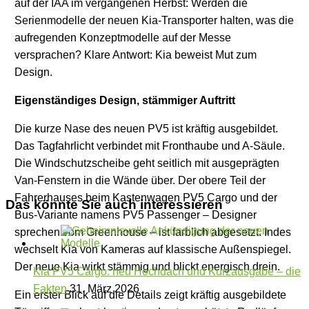
auf der IAA im vergangenen Herbst: Werden die
Serienmodelle der neuen Kia-Transporter halten, was die
aufregenden Konzeptmodelle auf der Messe
versprachen? Klare Antwort: Kia beweist Mut zum
Design.
Eigenständiges Design, stämmiger Auftritt
Die kurze Nase des neuen PV5 ist kräftig ausgebildet.
Das Tagfahrlicht verbindet mit Fronthaube und A-Säule.
Die Windschutzscheibe geht seitlich mit ausgeprägten
Van-Fenstern in die Wände über. Der obere Teil der
Fahrerhauses beim Kastenwagen PV5 Cargo und der
Das könnte Sie auch interessieren
Bus-Variante namens PV5 Passenger – Designer
sprechen vom Greenhouse – ist farblich abgesetzt. Indes
wechselt Kia von Kameras auf klassische Außenspiegel.
Der neue Kia wirkt stämmig und blickt energisch drein.
Kia PV5 Cargo: neu Hochdach und Kurzausgabe – die
Fakten
31. März 2026
Ein erster Blick auf die Details zeigt kräftig ausgebildete