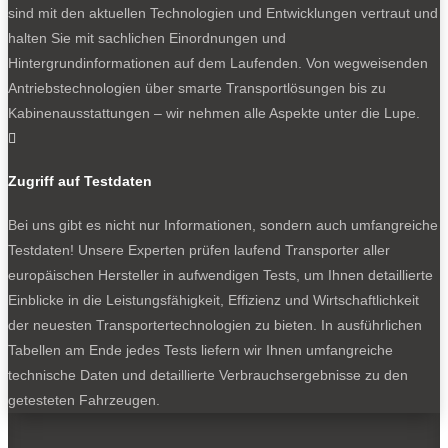
sind mit den aktuellen Technologien und Entwicklungen vertraut und
halten Sie mit sachlichen Einordnungen und
Mehr zum neuen Kia PV5 und was sich Kia damit
Hintergrundinformationen auf dem Laufenden. Von wegweisenden
vorgenommen hat in wenigen Tagen.
Antriebstechnologien über smarte Transportlösungen bis zu
Was sich aus dem Kia PV5 alles entwickeln lässt, zeigt
Kabinenausstattungen – wir nehmen alle Aspekte unter die Lupe.
eine weitere Studie:

Neuer Kia PV5 WKNDR: Campervan unter Strom
Zugriff auf Testdaten
Bei uns gibt es nicht nur Informationen, sondern auch umfangreiche
0
Testdaten! Unsere Experten prüfen laufend Transporter aller
europäischen Hersteller in aufwendigen Tests, um Ihnen detaillierte
Einblicke in die Leistungsfähigkeit, Effizienz und Wirtschaftlichkeit
der neuesten Transportertechnologien zu bieten. In ausführlichen
Tabellen am Ende jedes Tests liefern wir Ihnen umfangreiche
technische Daten und detaillierte Verbrauchsergebnisse zu den
getesteten Fahrzeugen.
Der neue Kia PV5 Cargo zeigt Ecken und Kanten.