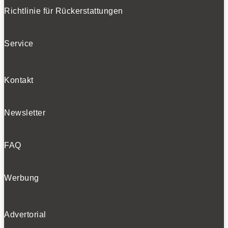
Bleiben Sie auf dem Laufenden
Richtlinie für Rückerstattungen
Erhalten Sie die neuesten News und Hinweise auf
Service
aktuelle Tests direkt in Ihren Posteingang
Kontakt
Ich habe die
Datenschutzerklärung
gelesen
Newsletter
und akzeptiert.
FAQ
SOCIALS
Werbung
Folgen
Advertorial
Folgen