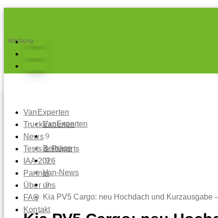
- Werbung -
Folgen
Folgen
Folgen
VanExperten
VanExperten
TruckExperten
9
News
Beiträge
Tests & Reports
9
IAA 2026
Van-News
Partner
9
Über uns
Kia PV5 Cargo: neu Hochdach und Kurzausgabe –
FAQ
Kontakt