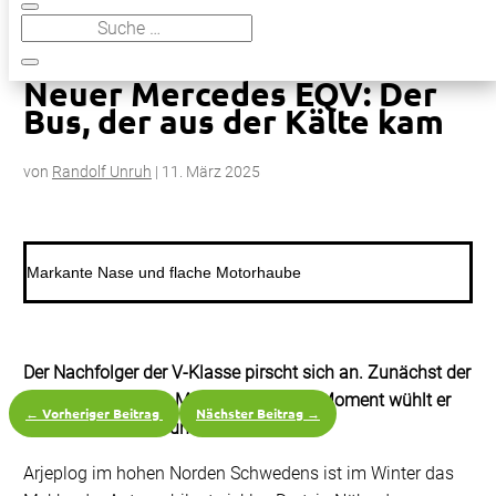
9
Neuer Mercedes EQV: Der Bus, der aus der Kälte kam
Neuer Mercedes EQV: Der
Bus, der aus der Kälte kam
von
Randolf Unruh
|
11. März 2025
Markante Nase und flache Motorhaube
Der Nachfolger der V-Klasse pirscht sich an. Zunächst der
batterie-elektrische Mercedes EQV. Im Moment wühlt er
←
Vorheriger Beitrag
Nächster Beitrag
→
sich durch Schnee und Eis.
Arjeplog im hohen Norden Schwedens ist im Winter das