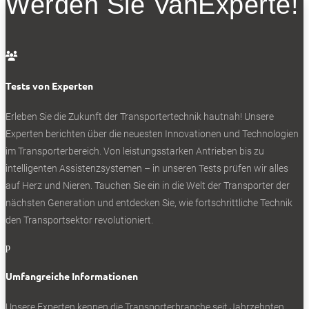
Werden Sie VanExperte!
Im April dieses Jahres präsentiert Mercedes im nächsten
Schritt Vision V – eine seriennahe Studie der kommenden
Modellreihe. Und kündigt gewohnt wortgewaltig an: „Das

künftige Modellportfolio wird … vom Einstiegs-Familien-
Tests von Experten
Van über exklusive VIP-Shuttles bis hin zu luxuriösen
Limousinen mit enormem Raumangebot reichen. Mit der
Erleben Sie die Zukunft der Transportertechnik hautnah! Unsere
Erweiterung des Modellportfolios in den Top-End-Bereich.“
Experten berichten über die neuesten Innovationen und Technologien
Wir sind gespannt.
im Transporterbereich. Von leistungsstarken Antrieben bis zu
intelligenten Assistenzsystemen – in unseren Tests prüfen wir alles
Mehr zum Thema der neuen Generation:
auf Herz und Nieren. Tauchen Sie ein in die Welt der Transporter der
Mercedes: das ist der Nachfolger des eVito
nächsten Generation und entdecken Sie, wie fortschrittliche Technik
den Transportsektor revolutioniert.
p
0
Umfangreiche Informationen
Unsere Experten kennen die Transporterbranche seit Jahrzehnten,