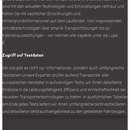
sind mit den aktuellen Technologien und Entwicklungen vertraut und
halten Sie mit sachlichen Einordnungen und
Hintergrundinformationen auf dem Laufenden. Von wegweisenden
Antriebstechnologien über smarte Transportlösungen bis zu
Vorgekühlt auf minus 30 Grad Celsius: Erprobung unter
Kabinenausstattungen – wir nehmen alle Aspekte unter die Lupe.
Extrembedingungen.

Zugriff auf Testdaten
0
Bei uns gibt es nicht nur Informationen, sondern auch umfangreiche
Testdaten! Unsere Experten prüfen laufend Transporter aller
europäischen Hersteller in aufwendigen Tests, um Ihnen detaillierte
Einblicke in die Leistungsfähigkeit, Effizienz und Wirtschaftlichkeit der
neuesten Transportertechnologien zu bieten. In ausführlichen Tabellen
am Ende jedes Tests liefern wir Ihnen umfangreiche technische Daten
und detaillierte Verbrauchsergebnisse zu den getesteten Fahrzeugen.
Im milden Licht der Polarsonne: Testwagen der künftigen V-
Klasse.