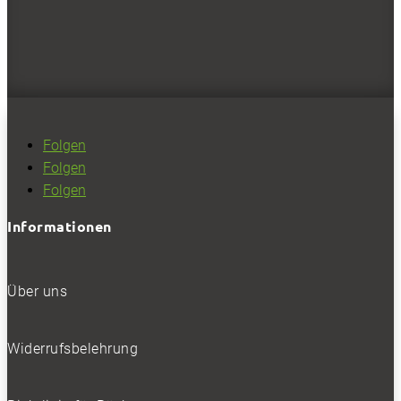
NEWSLETTER
Bleiben Sie auf dem Laufenden
Folgen
Folgen
Erhalten Sie die neuesten News und Hinweise auf
Folgen
aktuelle Tests direkt in Ihren Posteingang
Informationen
Über uns
Ich habe die
Datenschutzerklärung
gelesen
und akzeptiert.
Widerrufsbelehrung