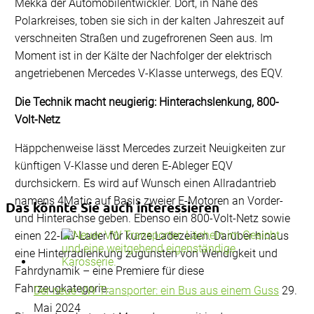
Mekka der Automobilentwickler. Dort, in Nähe des
Polarkreises, toben sie sich in der kalten Jahreszeit auf
verschneiten Straßen und zugefrorenen Seen aus. Im
Moment ist in der Kälte der Nachfolger der elektrisch
angetriebenen Mercedes V-Klasse unterwegs, des EQV.
Die Technik macht neugierig: Hinterachslenkung, 800-
Volt-Netz
Häppchenweise lässt Mercedes zurzeit Neuigkeiten zur
künftigen V-Klasse und deren E-Ableger EQV
durchsickern. Es wird auf Wunsch einen Allradantrieb
namens 4Matic auf Basis zweier E-Motoren an Vorder-
Das könnte Sie auch interessieren
und Hinterachse geben. Ebenso ein 800-Volt-Netz sowie
einen 22-kW-Lader für kurze Ladezeiten. Darüber hinaus
eine Hinterradlenkung zugunsten von Wendigkeit und
Fahrdynamik – eine Premiere für diese
Fahrzeugkategorie.
Der neue VW Transporter: ein Bus aus einem Guss
29.
Mai 2024