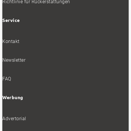
Richtlinie für Rückerstattungen
SOCIALS
Service
Folgen
Folgen
Kontakt
Folgen
Newsletter
BELIEBTE NEWS
FAQ
BELIEBTE TESTS
Werbung
Advertorial