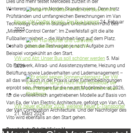
Dies und mehr testet Mercedes zurzeit in der
Wintererprobung im Norden Skandinaviens. Denn trotz
Prüfständen und umfangreichen Berechnungen im Van
Neuer VW Crafter Kombi: Der Bus kommt
24. Februar
Technology Center in Stuttgart-Untertürkheim und des
2025
„Mission Control Center“: Im Zweifelsfall gilt die alte
Fußballerweisheit – die Wahrheit liegt auf dem Platz.
Deshalb gehen die Testwagen je nach Aufgabe zum
Beispiel vorgekühlt an den Start.
VW und Abt: Unser Bus soll schöner werden
5. Mai
Ob Fahrwerk, Allrad- und Assistenzsysteme, Heizung und
2026
Belüftung sowie Ladeverhalten und Lademanagement –
all das will auch in der Praxis unter Extrembedingungen
erprobt sein. Premiere für die neuen Modellreihe ist 2026,
für die vollelektrisch angetriebenen Modelle auf Basis von
Van.Ea, der Van Electric Architecture, gefolgt von Van.CA,
VW: neuer eCrafter 2028, weiterer neuer E-Transporter
der Van Combustion Architecture. Und der Nachfolger des
21. März 2024
Vito wird ebenfalls an den Start gehen.
Der nächste Schritt: Vision V