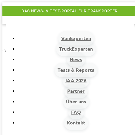
DAS NEWS- & TEST-PORTAL FÜR TRANSPORTER.
VanExperten
TruckExperten
- Werbung -
News
Tests & Reports
IAA 2026
Partner
Über uns
VanExperten
9
FAQ
Beiträge
Kontakt
9
Van-News