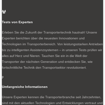
gesegnet. Ihn gibt es inzwischen ausschließlich als
Fahrgestell. Diese Kombination erfreut sich in der

Wohnmobilbranche als Basisfahrzeuge für gehobene
Modelle großer Beliebtheit. Angekündigt hat Mercedes
Tests von Experten
den Abschied vom Lieferwagen Citan aus der
Kooperation mit Renault – das wird weder Absatz noch
Erleben Sie die Zukunft der Transportertechnik hautnah! Unsere
Gewinne beschleunigen. Schließlich ist in Nordamerika
Experten berichten über die neuesten Innovationen und
bereits der Metris gestrichen, die US-Ausgabe des Vito.
Technologien im Transporterbereich. Von leistungsstarken Antrieben
Von Vorteil ist die Ausweitung des neuen E-Antriebs auf
bis zu intelligenten Assistenzsystemen – in unseren Tests prüfen wir
zahlreiche Modelle des eSprinter, nun auch der
alles auf Herz und Nieren. Tauchen Sie ein in die Welt der
Fahrgestelle.
Transporter der nächsten Generation und entdecken Sie, wie
fortschrittliche Technik den Transportsektor revolutioniert.
In diesem Jahr gibt es weitere gute Nachrichten. So feiert
Mercedes-Benz Vans jeweils 30 Jahre Sprinter und Vito,
p
außerdem fünf Millionen Sprinter. Hinzu kommt die kräftig
Umfangreiche Informationen
geschürte Vorfreude auf den kommenden Hightech-Van
Mercedes VLE im Jahr 2026, in dessen Schlepptau der
Unsere Experten kennen die Transporterbranche seit Jahrzehnten,
nächste Vito heranreift.
sind mit den aktuellen Technologien und Entwicklungen vertraut und