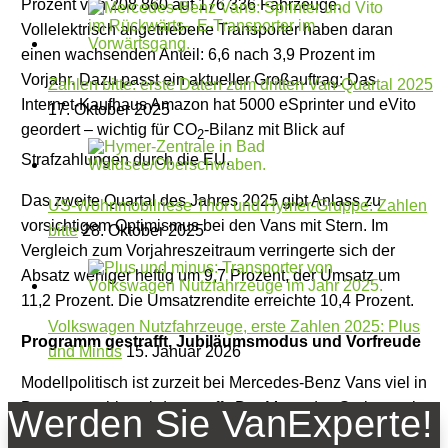
Prozent von 208 860 auf 176 336 Fahrzeuge.
Vollelektrisch angetriebene Transporter haben daran
einen wachsenden Anteil: 6,6 nach 3,9 Prozent im
Vorjahr. Dazu passt ein aktueller Großauftrag: Das
Zahlen bitte: erste Daten zum dritten Van-Quartal 2025
Internet-Kaufhaus Amazon hat 5000 eSprinter und eVito
17. Oktober 2025
geordert – wichtig für CO
-Bilanz mit Blick auf
2
Strafzahlungen durch die EU.
Das zweite Quartal des Jahres 2025 gibt Anlass zu
US-Wohnmobilriese Thor und Hymer-Gruppe: Zahlen
vorsichtigem Optimismus bei den Vans mit Stern. Im
bitte
28. Oktober 2025
Vergleich zum Vorjahreszeitraum verringerte sich der
Absatz weniger heftig um 9,7 Prozent, der Umsatz um
11,2 Prozent. Die Umsatzrendite erreichte 10,4 Prozent.
Volkswagen Nutzfahrzeuge, erste Zahlen 2025: Plus
Programm gestrafft, Jubiläumsmodus und Vorfreude
und Minus
15. Januar 2026
Modellpolitisch ist zurzeit bei Mercedes-Benz Vans viel in
Bewegung, hier wird gestrafft. Der Mercedes Sprinter mit
Werden Sie VanExperte!
Frontantrieb hat als Kastenwagen das Zeitliche