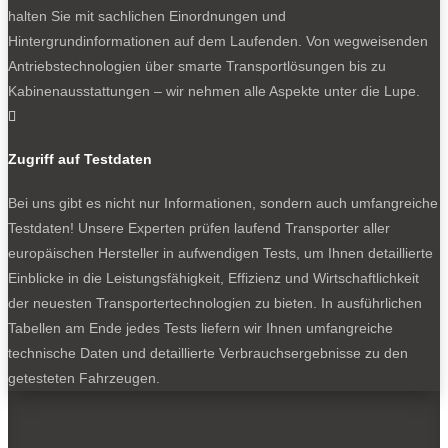
halten Sie mit sachlichen Einordnungen und
Sie wollen mehr zu Mercedes-Benz Van wissen?
Hintergrundinformationen auf dem Laufenden. Von wegweisenden
Mercedes-Transporter: Absatz weiterhin im Minus
Antriebstechnologien über smarte Transportlösungen bis zu
Mercedes VLE: der E-Van, der mehr verspricht
Kabinenausstattungen – wir nehmen alle Aspekte unter die Lupe.
Experten-Test: der neue Mercedes eSprinter

Zugriff auf Testdaten
NEWSLETTER
Bei uns gibt es nicht nur Informationen, sondern auch umfangreiche
Testdaten! Unsere Experten prüfen laufend Transporter aller
europäischen Hersteller in aufwendigen Tests, um Ihnen detaillierte
Einblicke in die Leistungsfähigkeit, Effizienz und Wirtschaftlichkeit
der neuesten Transportertechnologien zu bieten. In ausführlichen
Bleiben Sie auf dem Laufenden
Tabellen am Ende jedes Tests liefern wir Ihnen umfangreiche
technische Daten und detaillierte Verbrauchsergebnisse zu den
Erhalten Sie die neuesten News und Hinweise auf
getesteten Fahrzeugen.
aktuelle Tests direkt in Ihren Posteingang