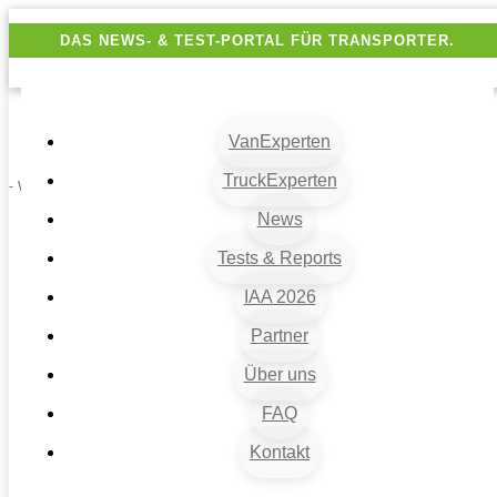
DAS NEWS- & TEST-PORTAL FÜR TRANSPORTER.
VanExperten
TruckExperten
- Werbung -
News
Tests & Reports
IAA 2026
Partner
Über uns
VanExperten
9
FAQ
Beiträge
Kontakt
9
Van-News