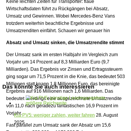
Keine leichten Zeiten für Transporter: flaue
Wirtschaftsdaten führt zu Rückgängen bei Absatz,
Umsatz und Gewinnen. Wobei Mercedes-Benz Vans
trotzdem weiterhin beachtliche Ergebnisse und
Umsatzrenditen einfährt. Schauen wir genauer hin
Absatz und Umsatz sinken, die Umsatzrendite stimmt
Der Umsatz sank im ersten Halbjahr im Vergleich zum
Vorjahr um 14 Prozent auf 8,3 Milliarden Euro (9,7
Milliarden). Das Ergebnis vor Zinsen und Ertragssteuern
ging sogar um 71,5 Prozent in die Knie, das bedeutet 503
Millionen statt knapp 1,8 Millionen Euro, das bereinigte
Das könnte Sie auch interessieren
Ergebnis auf 916 Millionen nach 1,6 Milliarden. Das
bedeutet allerdings eine ausgezeichnete Umsatzrendite
von 11,0 nach geradezu fantastischen 16,9 Prozent im
Vorjahr.
Kia PV5: weniger zahlen, weiter fahren
28. August
2025
Fast parallel zum Umsatz sank der Absatz um 15,6