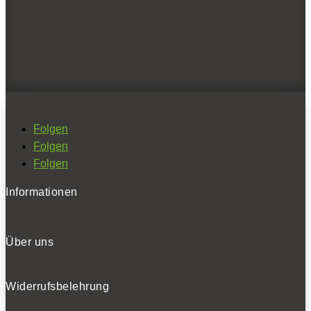
Ich habe die
Datenschutzerklärung
gelesen
und akzeptiert.
SOCIALS
Folgen
Folgen
Folgen
Folgen
Folgen
Folgen
Informationen
BELIEBTE NEWS
Über uns
Widerrufsbelehrung
BELIEBTE TESTS