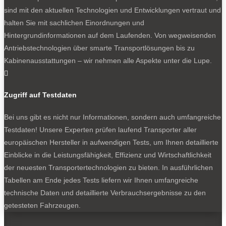
sind mit den aktuellen Technologien und Entwicklungen vertraut und
halten Sie mit sachlichen Einordnungen und
Feine Pkw-Ausführung mit Chromstreifen.
Hintergrundinformationen auf dem Laufenden. Von wegweisenden
Antriebstechnologien über smarte Transportlösungen bis zu
Kabinenausstattungen – wir nehmen alle Aspekte unter die Lupe.
NEWSLETTER

Zugriff auf Testdaten
Bei uns gibt es nicht nur Informationen, sondern auch umfangreiche
Bleiben Sie auf dem Laufenden
Testdaten! Unsere Experten prüfen laufend Transporter aller
europäischen Hersteller in aufwendigen Tests, um Ihnen detaillierte
Erhalten Sie die neuesten News und Hinweise auf
Einblicke in die Leistungsfähigkeit, Effizienz und Wirtschaftlichkeit
aktuelle Tests direkt in Ihren Posteingang
der neuesten Transportertechnologien zu bieten. In ausführlichen
Tabellen am Ende jedes Tests liefern wir Ihnen umfangreiche
technische Daten und detaillierte Verbrauchsergebnisse zu den
getesteten Fahrzeugen.