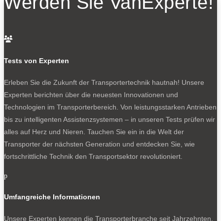
Werden Sie VanExperte!
0

Tests von Experten
Erleben Sie die Zukunft der Transportertechnik hautnah! Unsere
Experten berichten über die neuesten Innovationen und
Technologien im Transporterbereich. Von leistungsstarken Antrieben
bis zu intelligenten Assistenzsystemen – in unseren Tests prüfen wir
Optimistischerer Blick: Caddy Cargo.
alles auf Herz und Nieren. Tauchen Sie ein in die Welt der
Transporter der nächsten Generation und entdecken Sie, wie
0
fortschrittliche Technik den Transportsektor revolutioniert.
p
Umfangreiche Informationen
Unsere Experten kennen die Transporterbranche seit Jahrzehnten,