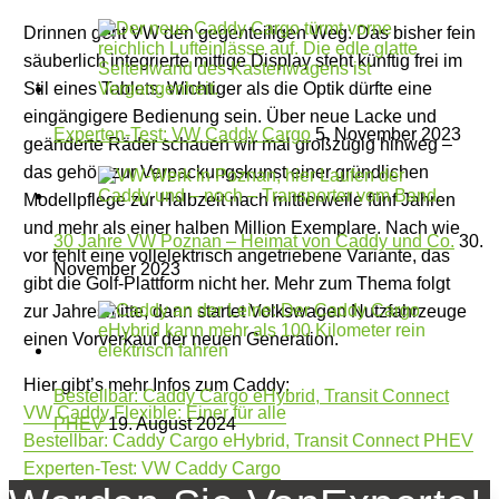
Drinnen geht VW den gegenteiligen Weg: Das bisher fein
säuberlich integrierte mittige Display steht künftig frei im
Stil eines Tablets. Wichtiger als die Optik dürfte eine
eingängigere Bedienung sein. Über neue Lacke und
Experten-Test: VW Caddy Cargo
5. November 2023
geänderte Räder schauen wir mal großzügig hinweg –
das gehört zur Verpackungskunst einer gründlichen
Modellpflege zur Halbzeit nach mittlerweile fünf Jahren
und mehr als einer halben Million Exemplare. Nach wie
30 Jahre VW Poznan – Heimat von Caddy und Co.
30.
vor fehlt eine vollelektrisch angetriebene Variante, das
November 2023
gibt die Golf-Plattform nicht her. Mehr zum Thema folgt
zur Jahresmitte, dann startet Volkswagen Nutzfahrzeuge
einen Vorverkauf der neuen Generation.
Hier gibt’s mehr Infos zum Caddy:
Bestellbar: Caddy Cargo eHybrid, Transit Connect
VW Caddy Flexible: Einer für alle
PHEV
19. August 2024
Bestellbar: Caddy Cargo eHybrid, Transit Connect PHEV
Experten-Test: VW Caddy Cargo