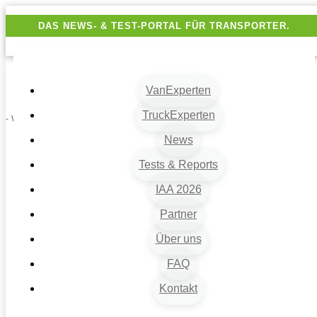
DAS NEWS- & TEST-PORTAL FÜR TRANSPORTER.
VanExperten
TruckExperten
- Werbung -
News
Tests & Reports
IAA 2026
Partner
Über uns
VanExperten
9
FAQ
Beiträge
Kontakt
9
Van-News