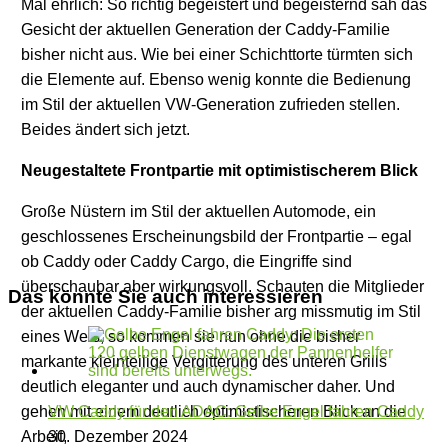
Mal ehrlich: So richtig begeistert und begeisternd sah das
Gesicht der aktuellen Generation der Caddy-Familie
bisher nicht aus. Wie bei einer Schichttorte türmten sich
die Elemente auf. Ebenso wenig konnte die Bedienung
im Stil der aktuellen VW-Generation zufrieden stellen.
Beides ändert sich jetzt.
Neugestaltete Frontpartie mit optimistischerem Blick
Große Nüstern im Stil der aktuellen Automode, ein
geschlossenes Erscheinungsbild der Frontpartie – egal
ob Caddy oder Caddy Cargo, die Eingriffe sind
überschaubar aber wirkungsvoll. Schauten die Mitglieder
Das könnte Sie auch interessieren
der aktuellen Caddy-Familie bisher arg missmutig im Stil
eines Wels, so kommen sie nun ohne die bisher
markante kleinteilige Vergitterung des unteren Grills
deutlich eleganter und auch dynamischer daher. Und
gehen mit einem deutlich optimistischeren Blick an die
VW Caddy für den ADAC: Gelbe Engel fahren Caddy
Arbeit,
30. Dezember 2024