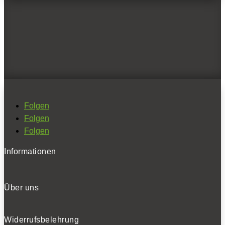
das Design vom VW.
0
Folgen
Folgen
Folgen
Caddy an der Leine: Der Caddy Cargo eHybrid kann mehr als
100 Kilometer rein elektrisch fahren
Informationen
NEWSLETTER
Über uns
Widerrufsbelehrung