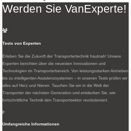
Werden Sie VanExperte!
(102 PS) und 90 kW (122 PS) sowie ein Benziner mit 85
kW (115 PS).
Wie wäre es mit einer komoakten Alternative? Ein Klick

führt zum Ziel:
Experten-Probefahrt: Ford Tourneo Courier, eine tolle
Tests von Experten
Kiste
Und hier geht es zu den großen Geschwistern, mal mit E-
Erleben Sie die Zukunft der Transportertechnik hautnah! Unsere
und mal mit Verbrennermotor:
Experten berichten über die neuesten Innovationen und
Ford E-Transit Custom MS-RT: Lustwagen oder
Technologien im Transporterbereich. Von leistungsstarken Antrieben
Lastwagen?
bis zu intelligenten Assistenzsystemen – in unseren Tests prüfen wir
Experten-Test: neuer Ford Transit Custom
alles auf Herz und Nieren. Tauchen Sie ein in die Welt der
Der neue VW Transporter: Vorhang auf
Transporter der nächsten Generation und entdecken Sie, wie
fortschrittliche Technik den Transportsektor revolutioniert.
p
0
Umfangreiche Informationen