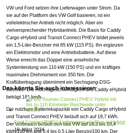
VW und Ford setzen ihre Lieferwagen unter Strom. Da
sie auf der Plattform des VW Golf basieren, ist ein
vollelektrischer Antrieb nicht möglich. Aber ein
vielversprechender Hybridantrieb. Die Basis für Caddy
Cargo eHybrid und Transit Connect PHEV bildet jeweils
ein 1,5-Liter-Benziner mit 85 kW (115 PS). Ihn ergänzen
ein Elektromotor und eine Antriebsbatterie. Auf diese
Weise erreicht das Doppel eine ansehnliche
Systemleistung von 110 kW (150 PS) und ein kräftiges
maximales Drehmoment von 350 Nm. Die
Kraftübertragung übernimmt ein Sechsgang-DSG-
Das könnte Sie auch interessieren
Getriebe. Die Höchstgeschwindigkeit des Caddy eHybrid
beträgt 181 km/h.
Die nutzbare Batteriekapazität von Caddy Cargo eHybrid
und Transit Connect PHEV beläuft sich auf 19,7 kWh.
Ford Connect PHEV: Lieferwagen als Plug-in-Hybrid
Der Verbrauch beläuft sich laut VW auf 18,3 bis 19,4
19. März 2024
kWh/100 km und 0,4 bis 0,5 Liter Benzin/100 km. Der