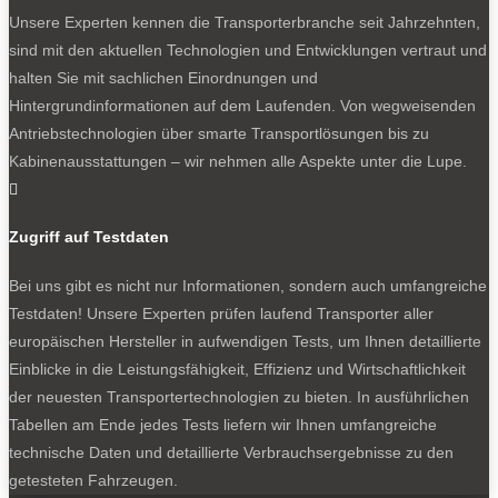
Unsere Experten kennen die Transporterbranche seit Jahrzehnten,
sind mit den aktuellen Technologien und Entwicklungen vertraut und
halten Sie mit sachlichen Einordnungen und
Hintergrundinformationen auf dem Laufenden. Von wegweisenden
Antriebstechnologien über smarte Transportlösungen bis zu
Kabinenausstattungen – wir nehmen alle Aspekte unter die Lupe.
Geladen wird vorne links an Steckdose, Wallbox oder an der

Schnellladesäule.
Zugriff auf Testdaten
0
Bei uns gibt es nicht nur Informationen, sondern auch umfangreiche
Testdaten! Unsere Experten prüfen laufend Transporter aller
europäischen Hersteller in aufwendigen Tests, um Ihnen detaillierte
Einblicke in die Leistungsfähigkeit, Effizienz und Wirtschaftlichkeit
der neuesten Transportertechnologien zu bieten. In ausführlichen
Tabellen am Ende jedes Tests liefern wir Ihnen umfangreiche
technische Daten und detaillierte Verbrauchsergebnisse zu den
Der Ford Transit Connect PHEV unterscheidet sich allein durch
getesteten Fahrzeugen.