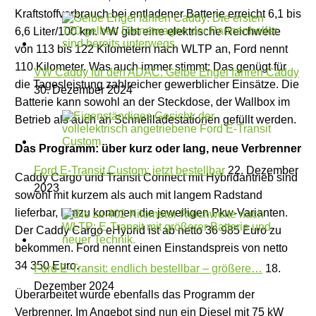
Kraftstoffverbrauch bei entladener Batterie erreicht 6,1 bis
6,6 Liter/100 km. VW gibt eine elektrische Reichweite
von 113 bis 122 Kilometern nach WLTP an, Ford nennt
110 Kilometer. Was auch immer stimmt: Das genügt für
VW Caddy für den ADAC: Gelbe Engel fahren Caddy
die Tagesleistung zahlreicher gewerblicher Einsätze. Die
30. Dezember 2024
Batterie kann sowohl an der Steckdose, der Wallbox im
Betrieb als auch an Schnellladestationen gefüllt werden.
Das Programm: über kurz oder lang, neue Verbrenner
Ford E-Transit Custom: jetzt bestellbar
22. Dezember
Caddy Cargo und Transit Connect mit Hybridantrieb sind
2023
sowohl mit kurzem als auch mit langem Radstand
lieferbar, Hinzu kommen die jeweiligen Pkw-Varianten.
Der Caddy Cargo eHybrid ist ab netto 36 985 Euro zu
bekommen. Ford nennt einen Einstandspreis von netto
34 350 Euro.
Ford E-Transit: endlich bestellbar – größere…
18.
Dezember 2024
Überarbeitet wurde ebenfalls das Programm der
Verbrenner. Im Angebot sind nun ein Diesel mit 75 kW