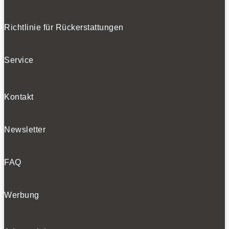
Bleiben Sie auf dem Laufenden
Richtlinie für Rückerstattungen
Erhalten Sie die neuesten News und Hinweise auf
aktuelle Tests direkt in Ihren Posteingang
Service
Kontakt
Ich habe die
Datenschutzerklärung
gelesen
und akzeptiert.
Newsletter
FAQ
SOCIALS
Werbung
Folgen
Folgen