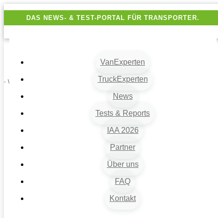
DAS NEWS- & TEST-PORTAL FÜR TRANSPORTER.
VanExperten
TruckExperten
- Werbung -
News
Tests & Reports
IAA 2026
Partner
Über uns
VanExperten
9
FAQ
Beiträge
Kontakt
9
Van-News