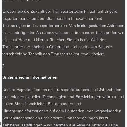
Mit fast zwei Meter Stehhöhe und knapp 3,5 Meter Länge.
Erleben Sie die Zukunft der Transportertechnik hautnah! Unsere
Doch aufgepasst, das Maximalmaß gilt nur unten im mittleren
Experten berichten über die neuesten Innovationen und
Bereich des Bodens. Für den sechs Meter langen
Technologien im Transporterbereich. Von leistungsstarken Antrieben
Transporter mit Hochdach nennt VW 11,3 Kubikmeter
bis zu intelligenten Assistenzsystemen – in unseren Tests prüfen wir
Volumen. Das ist etwas optimistisch einschließlich der
alles auf Herz und Nieren. Tauchen Sie ein in die Welt der
Radkästen gerechnet und ohne Abzug für die oben leicht
Transporter der nächsten Generation und entdecken Sie, wie
eingezogenen Wände.
fortschrittliche Technik den Transportsektor revolutioniert.
Ebenso simple wie zuverlässige bügelförmige Aufsteller der
p
Hecktüren prägen das Bild, auch die scheunentorgroße
Schiebetür und praktische leuchtendgelbe Haltegriffe zum
Umfangreiche Informationen
Einsteigen. VW verteilt mehrere LED-Leuchten im Dach und
verlegt die notwendigen Kabel gut geschützt, die Zurrösen
Unsere Experten kennen die Transporterbranche seit Jahrzehnten,
wirken solide wie eh und je.
sind mit den aktuellen Technologien und Entwicklungen vertraut und
halten Sie mit sachlichen Einordnungen und
Hintergrundinformationen auf dem Laufenden. Von wegweisenden
Antriebstechnologien über smarte Transportlösungen bis zu
h
Kabinenausstattungen – wir nehmen alle Aspekte unter die Lupe.