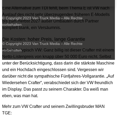
Eine Alternative zum TDI fehlt, beim Thema E ist VW nach
Auslauf des nicht sehr überzeugenden früheren E-Modells
© Copyright 2023 Van Truck Media – Alle Rechte
bis zum Herbst 2027 außer Umbauten durch Partner
vorbehalten.
komplett blank, ein Versäumnis.
Die Kosten: hoher Preis, lange Garantie
© Copyright 2023 Van Truck Media – Alle Rechte
Ebenfalls typisch VW: Ganz billig ist dieser Crafter mit einem
vorbehalten.
Netto-Listenpreis von knapp über 50 000 Euro nicht. Selbst
unter der Berücksichtigung, dass darin die stärkste Maschine
und ein Hochdach eingeschlossen sind. Vergessen wir
darüber nicht die sympathische Fünfjahres-Vollgarantie. „Auf
Wiedersehen Crafter“, verabschiedet sich der VW freundlich
im Display. Das passt zu seinem Charakter. Da weiß man
eben, was man hat.
Mehr zum VW Crafter und seinem Zwillingsbruder MAN
TGE: