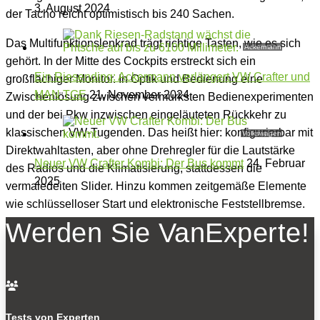
3. August 2024
der Tacho reicht optimistisch bis 240 Sachen.
Das Multifunktionslenkrad trägt richtige Tasten, wie es sich
Ackermann
gehört. In der Mitte des Cockpits erstreckt sich ein
Ein Riesending: Ackermann verlängert VW Crafter und
großflächiger Monitor. In Optik und Bedienung eine
MAN TGE
21. November 2024
Zwischenlösung zwischen vermurksten Bedienexperimenten
und der bei Pkw inzwischen eingeläuteten Rückkehr zu
klassischen VW-Tugenden. Das heißt hier: konfigurierbar mit
Volkswagen
Direktwahltasten, aber ohne Drehregler für die Lautstärke
Neuer VW Crafter Kombi: Der Bus kommt
24. Februar
des Radios und die Klimatisierung, stattdessen die
2025
vermaledeiten Slider. Hinzu kommen zeitgemäße Elemente
wie schlüsselloser Start und elektronische Feststellbremse.
Werden Sie VanExperte!
Der Laderaum: niedrige Ladekante, praktische
Details, angemessene Nutzlast
Hinter der wohnlich verkleideten Trennwand erstreckt sich

dank Frontantrieb und entsprechend niedrigem Boden –
Ladekante hinten 570 Millimeter – ein weitläufiger Laderaum.
Tests von Experten