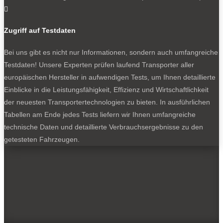

1200 Kilogramm Nutzlast, Stehhöhe im Laderaum
und dort rund elf Kubikmeter Volumen.
Zugriff auf Testdaten
Bei uns gibt es nicht nur Informationen, sondern auch umfangreiche
Testdaten! Unsere Experten prüfen laufend Transporter aller
Die Zuladung: gute Nutzlast, hohe Anhängelast
europäischen Hersteller in aufwendigen Tests, um Ihnen detaillierte
Der Testwagen brachte vollgetankt mit ein paar Extras 2,3
Einblicke in die Leistungsfähigkeit, Effizienz und Wirtschaftlichkeit
Tonnen auf die Waage, das ergibt als typischer 3,5-Tonner
der neuesten Transportertechnologien zu bieten. In ausführlichen
exakt 1200 Kilogramm für Fahrer und Fracht. Das wäre
Tabellen am Ende jedes Tests liefern wir Ihnen umfangreiche
früher durchschnittlich gewesen, in Zeiten der E-Mobilität mit
technische Daten und detaillierte Verbrauchsergebnisse zu den
gewichtigen Batterien aber ist es ein prima Wert,
getesteten Fahrzeugen.
Daumenpeilung eine halbe Tonne günstiger als aktuelle E-
Kollegen mit kräftiger Batterie. Überdies darf der Crafter drei
Tonnen ziehen, wobei das Gesamtzuggewicht auf sechs
Tonnen beschränkt ist.
Das Fahrwerk lässt sich von reichlich Fracht nicht aus der
Ruhe bringen, der Crafter knickt weder optisch ein noch lässt