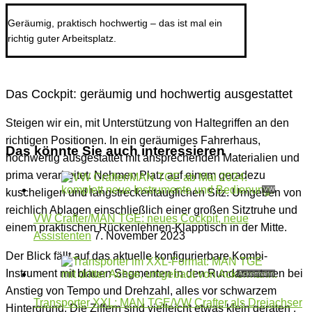
Geräumig, praktisch hochwertig – das ist mal ein
richtig guter Arbeitsplatz.
Das Cockpit: geräumig und hochwertig ausgestattet
Steigen wir ein, mit Unterstützung von Haltegriffen an den
richtigen Positionen. In ein geräumiges Fahrerhaus,
Das könnte Sie auch interessieren
hochwertig ausgestattet mit ansprechenden Materialien und
prima verarbeitet. Nehmen Platz auf einem geradezu
VW
kuscheligen und langstreckentauglichen Sitz. Umgeben von
reichlich Ablagen einschließlich einer großen Sitztruhe und
VW Crafter/MAN TGE: neues Cockpit, neue
einem praktischen Rückenlehnen-Klapptisch in der Mitte.
Assistenten
7. November 2023
Der Blick fällt auf das aktuelle konfigurierbare Kombi-
Instrument mit blauen Segmenten in den Rundarmaturen bei
Ackermann
Anstieg von Tempo und Drehzahl, alles vor schwarzem
Transporter XXL: MAN TGE/VW Crafter als Dreiachser
Hintergrund. Die Ziffern sind vielleicht etwas klein geraten ,