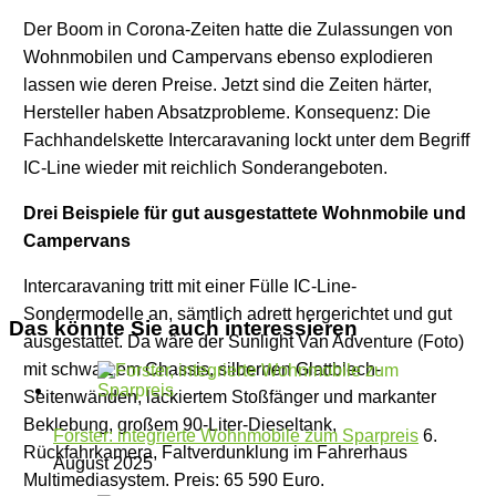
Der Boom in Corona-Zeiten hatte die Zulassungen von
Wohnmobilen und Campervans ebenso explodieren
lassen wie deren Preise. Jetzt sind die Zeiten härter,
Hersteller haben Absatzprobleme. Konsequenz: Die
Fachhandelskette Intercaravaning lockt unter dem Begriff
IC-Line wieder mit reichlich Sonderangeboten.
Drei Beispiele für gut ausgestattete Wohnmobile und
Campervans
Intercaravaning tritt mit einer Fülle IC-Line-
Sondermodelle an, sämtlich adrett hergerichtet und gut
Das könnte Sie auch interessieren
ausgestattet. Da wäre der Sunlight Van Adventure (Foto)
mit schwarzem Chassis, silbernen Glattblech-
Seitenwänden, lackiertem Stoßfänger und markanter
Beklebung, großem 90-Liter-Dieseltank,
Forster: integrierte Wohnmobile zum Sparpreis
6.
Rückfahrkamera, Faltverdunklung im Fahrerhaus
August 2025
Multimediasystem. Preis: 65 590 Euro.