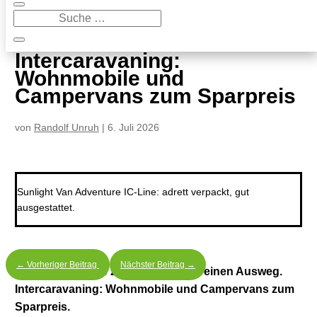
9
Intercaravaning: Wohnmobile und Campervans zum Sparpreis
Intercaravaning:
Wohnmobile und
Campervans zum Sparpreis
von
Randolf Unruh
|
6. Juli 2026
Sunlight Van Adventure IC-Line: adrett verpackt, gut
ausgestattet.
←
Vorheriger Beitrag
Nächster Beitrag
→
Freizeitfahrzeuge zu teuer? Es gibt einen Ausweg.
Intercaravaning: Wohnmobile und Campervans zum
Sparpreis.