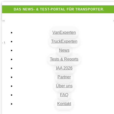
DAS NEWS- & TEST-PORTAL FÜR TRANSPORTER.
VanExperten
TruckExperten
- Werbung -
News
Tests & Reports
IAA 2026
Partner
Über uns
VanExperten
9
FAQ
Beiträge
Kontakt
9
Van-News