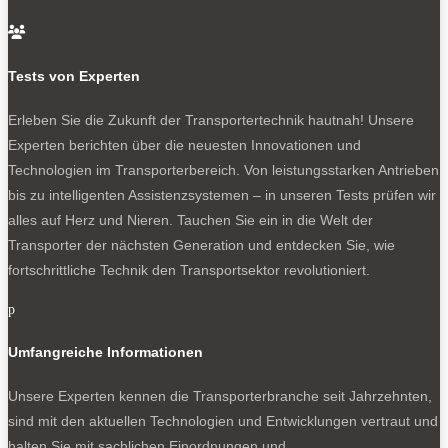

Weitere Modelle stammen von Bürstner, Carthago,
Dethleffs, Knaus, Van Tourer, Weinsberg mit teils deutlich
Tests von Experten
fünfstelligen Nachlässen gegenüber den Listenpreisen
identisch ausgestatteten Serienmodellen. Darüber
Erleben Sie die Zukunft der Transportertechnik hautnah! Unsere
hinaus gibt es im Rahmen der IC-Line von
Experten berichten über die neuesten Innovationen und
Intercaravaning auch zahlreiche Caravans von Bürstner,
Technologien im Transporterbereich. Von leistungsstarken Antrieben
Dethleffs, Fendt, Hobby, Tabbert und Weinsberg.
bis zu intelligenten Assistenzsystemen – in unseren Tests prüfen wir
alles auf Herz und Nieren. Tauchen Sie ein in die Welt der
Transporter der nächsten Generation und entdecken Sie, wie
fortschrittliche Technik den Transportsektor revolutioniert.
NEWSLETTER
p
Umfangreiche Informationen
Unsere Experten kennen die Transporterbranche seit Jahrzehnten,
Bleiben Sie auf dem Laufenden
sind mit den aktuellen Technologien und Entwicklungen vertraut und
halten Sie mit sachlichen Einordnungen und
Erhalten Sie die neuesten News und Hinweise auf