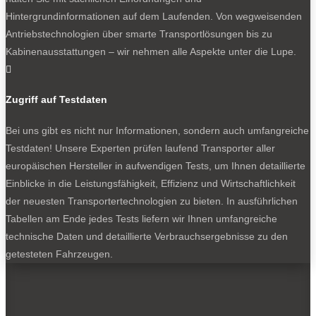
Hintergrundinformationen auf dem Laufenden. Von wegweisenden
aktuelle Tests direkt in Ihren Posteingang
Antriebstechnologien über smarte Transportlösungen bis zu
Kabinenausstattungen – wir nehmen alle Aspekte unter die Lupe.

Zugriff auf Testdaten
Ich habe die
Datenschutzerklärung
gelesen
und akzeptiert.
Bei uns gibt es nicht nur Informationen, sondern auch umfangreiche
Testdaten! Unsere Experten prüfen laufend Transporter aller
europäischen Hersteller in aufwendigen Tests, um Ihnen detaillierte
Einblicke in die Leistungsfähigkeit, Effizienz und Wirtschaftlichkeit
SOCIALS
der neuesten Transportertechnologien zu bieten. In ausführlichen
Tabellen am Ende jedes Tests liefern wir Ihnen umfangreiche
technische Daten und detaillierte Verbrauchsergebnisse zu den
Folgen
getesteten Fahrzeugen.
Folgen
Folgen