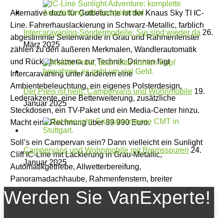
Alternative dazu für Gutbetuchte ist der Knaus Sky TI IC-
Line. Fahrerhauslackierung in Schwarz-Metallic, farblich
Intercaravaning-Sondermodelle: Sie sind wieder da
26.
abgestimmte Seitenwände in Grau und Rahmenfenster
März 2025
zählen zu den äußeren Merkmalen, Wandlerautomatik
und Rückfahrkamera zur Technik. Drinnen fügt
Intercaravaning unter anderem eine
Ambientebeleuchtung, ein eigenes Polsterdesign,
Der Preis ist heiß: Campervans und Wohnmobile
19.
Lederakzente, eine Betterweiterung, zusätzliche
Januar 2025
Steckdosen, ein TV-Paket und ein Media-Center hinzu.
Macht eine Rechnung über 89 990 Euro.
Soll’s ein Campervan sein? Dann vielleicht ein Sunlight
Campervans und Wohnmobile mit Bremsspuren
24.
Cliff IC-Line mit Lackierung in Grau-Metallic,
Januar 2025
Automatikgetriebe, Allwetterbereifung,
Panoramadachhaube, Rahmenfenstern, breiter
Eingangsstufe, erweiterter Duschausstattung,
Werden Sie VanExperte!
Kleiderstange und Tischerweiterung. Kosten: 58 990
Euro.