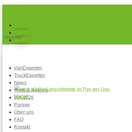
Folgen
Folgen
- Werbung -
Folgen
VanExperten
TruckExperten
News
Tests & Reports
IAA 2026
Partner
Über uns
FAQ
Kontakt