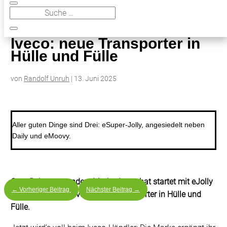
9
Iveco: neue Transporter in Hülle und Fülle
Iveco: neue Transporter in
Hülle und Fülle
von
Randolf Unruh
|
13. Juni 2025
Aller guten Dinge sind Drei: eSuper-Jolly, angesiedelt neben
Daily und eMoovy.
Gute Bekannte, andere Marke: Iveco hat startet mit eJolly
←
Vorheriger Beitrag
Nächster Beitrag
→
und eSuper-Jolly. Iveco: neue Transporter in Hülle und
Fülle.