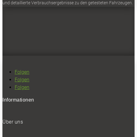
NEWSLETTER
und detaillierte Verbrauchsergebnisse zu den getesteten Fahrzeugen.
Bleiben Sie auf dem Laufenden
Erhalten Sie die neuesten News und Hinweise auf
aktuelle Tests direkt in Ihren Posteingang
Folgen
Folgen
Folgen
Informationen
Ich habe die
Datenschutzerklärung
gelesen
und akzeptiert.
Über uns
SOCIALS