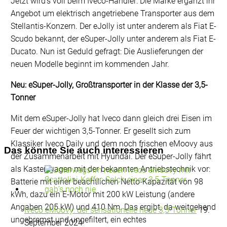
Jetzt wird’s voll beim Iveco-Händler: Die Marke ergänzt ihr
Angebot um elektrisch angetriebene Transporter aus dem
Stellantis-Konzern. Der eJolly ist unter anderem als Fiat E-
Scudo bekannt, der eSuper-Jolly unter anderem als Fiat E-
Ducato. Nun ist Geduld gefragt: Die Auslieferungen der
neuen Modelle beginnt im kommenden Jahr.
Neu: eSuper-Jolly, Großtransporter in der Klasse der 3,5-
Tonner
Mit dem eSuper-Jolly hat Iveco dann gleich drei Eisen im
Feuer der wichtigen 3,5-Tonner. Er gesellt sich zum
Klassiker Iveco Daily und dem noch frischen eMoovy aus
Das könnte Sie auch interessieren
der Zusammenarbeit mit Hyundai. Der eSuper-Jolly fährt
als Kastenwagen mit der bekannten Antriebstechnik vor:
Batterie mit einer beachtlichen Netto-Kapazität von 98
kWh, dazu ein E-Motor mit 200 kW Leistung (andere
Angaben 205 kW) und 410 Nm. Das ergibt, da weitgehend
Iveco eMoovy: der sensationelle neue 3,5-Tonner
19.
ungebremst und ungefiltert, ein echtes
September 2024