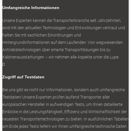
Stellantis: Vans von Citroen, Fiat, Opel und Peugeot
Umfangreiche Informationen
runderneuert
Unsere Experten kennen die Transporterbranche seit Jahrzehnten,
sind mit den aktuellen Technologien und Entwicklungen vertraut und
halten Sie mit sachlichen Einordnungen und
Hintergrundinformationen auf dem Laufenden. Von wegweisenden
Antriebstechnologien über smarte Transportlösungen bis zu
0
Kabinenausstattungen – wir nehmen alle Aspekte unter die Lupe.

Zugriff auf Testdaten
Bei uns gibt es nicht nur Informationen, sondern auch umfangreiche
Testdaten! Unsere Experten prüfen laufend Transporter aller
europäischen Hersteller in aufwendigen Tests, um Ihnen detaillierte
Aller guten Dinge sind Drei: eSuper-Jolly, angesiedelt neben
Einblicke in die Leistungsfähigkeit, Effizienz und Wirtschaftlichkeit der
Daily und eMoovy.
neuesten Transportertechnologien zu bieten. In ausführlichen Tabellen
am Ende jedes Tests liefern wir Ihnen umfangreiche technische Daten