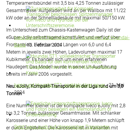
Temperamentsbündel mit 3,5 bis 4,25 Tonnen zulässiger
Gesamtmasse. Aufgeladen wird an der Wallbox mit 11/22
kW oder an der Schnellladesäule mit maximal 50/150 kW.
Im Unterschied zum Chassis-Kastenwagen Daily ist der
eSuper-Jolly selbsttragend konstruiert und verfügt über
Iveco bekommt Nachwuchs: E-Transporter auf Hyundai-
Frontantrieb. Lieferbar sind Längen von 6,0 und 6,4
Basis
13. Februar 2024
Metern in jeweils zwei Höhen, Ladevolumen maximal 17
Kubikmeter. Es handelt sich um einen erfahrenen
Haudegen: Das Modell wurde in seiner Ur-Ausführung
bereits im Jahr 2006 vorgestellt.
Iveco und Hyundai ST1: spektakulärer neuer…
21. Mai
Neu: eJolly, Kompakt-Transporter in der Liga rund um 3,0
2024
Tonnen
Eine Nummer kleiner ist der kompakte Iveco eJolly mit 2,8
bis 3,2 Tonnen zulässiger Gesamtmasse. Mit schlanker
Karosserie und einer Höhe von knapp 1,9 Metern schlüpft
Setzt Iveco auch auf chinesischen Transporter-
er durch Engstellen. Die Karosserie ist in Varianten mit