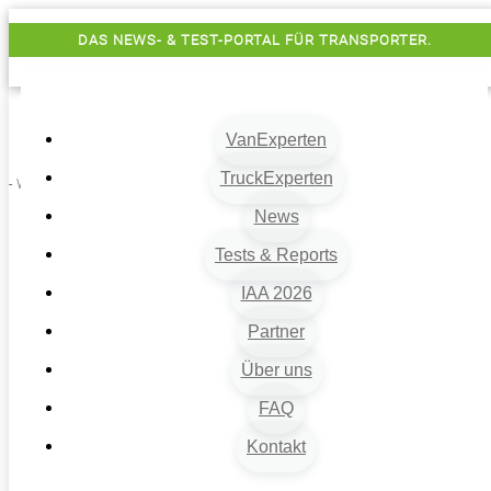
DAS NEWS- & TEST-PORTAL FÜR TRANSPORTER.
VanExperten
TruckExperten
- Werbung -
News
Tests & Reports
IAA 2026
Partner
Über uns
VanExperten
9
FAQ
Beiträge
Kontakt
9
Van-News