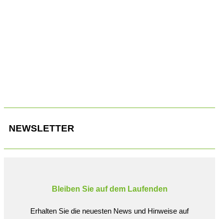
In Sachen Technik bedient sich der Trafic E-Tech bei seinen
kleineren und größeren Geschwistern.
NEWSLETTER
Bleiben Sie auf dem Laufenden
Erhalten Sie die neuesten News und Hinweise auf