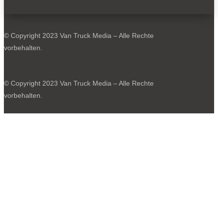
0
© Copyright 2023 Van Truck Media – Alle Rechte
vorbehalten.
© Copyright 2023 Van Truck Media – Alle Rechte
Steckdose links unten an der B-Säule. Geladen wird links an der
vorbehalten.
B-Säule. Eine Erweiterung für Schnellladungen folgt.
0