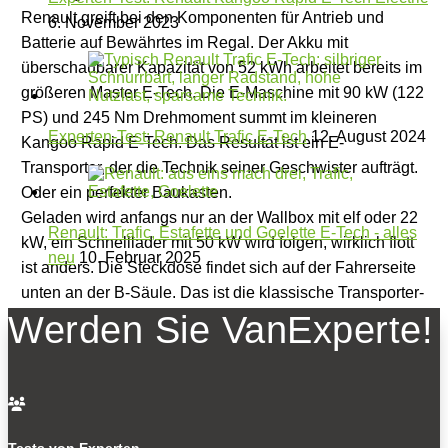
Renault greift bei den Komponenten für Antrieb und
6. November 2023
Batterie auf Bewährtes im Regal. Der Akku mit
überschaubarer Kapazität von 52 kWh arbeitet bereits im
größeren Master E-Tech. Die E-Maschine mit 90 kW (122
PS) und 245 Nm Drehmoment summt im kleineren
Experten-Test: Renault Trafic E-Tech
12. August 2024
Kangoo Rapid E-Tech. Das Resultat ist ein E-
Transporter, der die Technik seiner Geschwister aufträgt.
Oder ein perfekter Baukasten.
Geladen wird anfangs nur an der Wallbox mit elf oder 22
Renault: Trafic, Estafette und Goelette E-Tech - alles
kW, ein Schnelllader mit 50 kW wird folgen, wirklich flott
neu
10. Februar 2025
ist anders. Die Steckdose findet sich auf der Fahrerseite
unten an der B-Säule. Das ist die klassische Transporter-
Tankposition und passt als Stromer nicht überall. Trotz
Werden Sie VanExperte!
der überschaubaren Batteriekapazität nennt Renault
nach WLTP-Norm eine Reichweite von knapp 300
Kilometern. Ursache der optimistischen Angabe ist unter

anderem die Tempobegrenzung des Stromers auf 110
Sachen. Nochmals rund zehn Prozent Reichweite