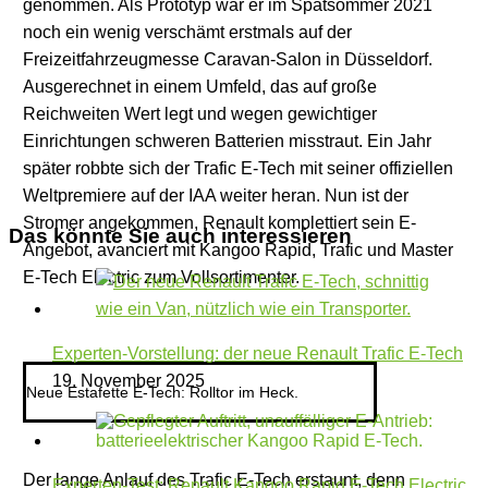
genommen. Als Prototyp war er im Spätsommer 2021
noch ein wenig verschämt erstmals auf der
Freizeitfahrzeugmesse Caravan-Salon in Düsseldorf.
Ausgerechnet in einem Umfeld, das auf große
Reichweiten Wert legt und wegen gewichtiger
Einrichtungen schweren Batterien misstraut. Ein Jahr
später robbte sich der Trafic E-Tech mit seiner offiziellen
Weltpremiere auf der IAA weiter heran. Nun ist der
Stromer angekommen, Renault komplettiert sein E-
Das könnte Sie auch interessieren
Angebot, avanciert mit Kangoo Rapid, Trafic und Master
E-Tech Electric zum Vollsortimenter.
Experten-Vorstellung: der neue Renault Trafic E-Tech
19. November 2025
Neue Estafette E-Tech: Rolltor im Heck.
Der lange Anlauf des Trafic E-Tech erstaunt, denn
Experten-Test: Renault Kangoo Rapid E-Tech Electric