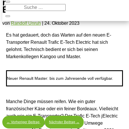
neue Renault Trafic E-Tech
Electric
von
Randolf Unruh
|
24. Oktober 2023
Es hat gedauert, doch das Warten auf den neuen E-
Transporter Renault Trafic E-Tech Electric hat sich
gelohnt. Technisch bedient er sich bei seinen
Markenkollegen Kangoo und Master.
Neuer Renault Master: bis zum Jahresende voll verfügbar.
Manche Dinge müssen reifen. Wie ein guter
französischer Käse oder ein feiner Bordeaux. Vielleicht
auch wie ein E-Transporter? Der Trafic E-Tech jElectric
←
Vorheriger Beitrag
Nächster Beitrag
→
edenfalls hat einen langen Anlauf und Umwege