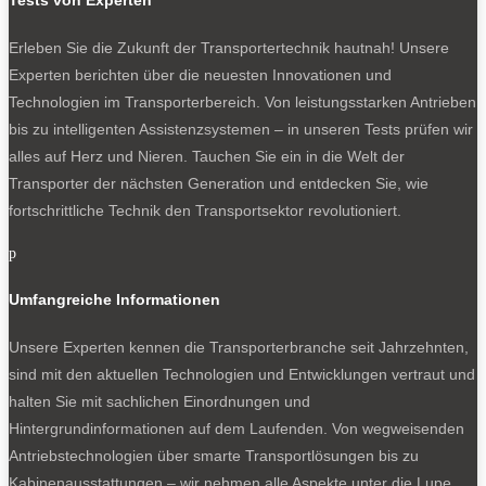
Tests von Experten
gewinnt der Renault auf Wunsch mit einer weiteren
Erleben Sie die Zukunft der Transportertechnik hautnah! Unsere
Reduzierung. Er ist dann mit maximal 90 km/h recht matt
Experten berichten über die neuesten Innovationen und
unterwegs. Das passt für die Stadt und das Umland.
Technologien im Transporterbereich. Von leistungsstarken Antrieben
Verlängert dort allerdings Überholmanöver. Und auf der
bis zu intelligenten Assistenzsystemen – in unseren Tests prüfen wir
Autobahn drücken bergab die Lkw mit Schwungspitzen –
alles auf Herz und Nieren. Tauchen Sie ein in die Welt der
Ärger ist programmiert.
Transporter der nächsten Generation und entdecken Sie, wie
Beachtliche Nutzlast, eine knappe Tonne
fortschrittliche Technik den Transportsektor revolutioniert.
Anhängelast
p
Auf der Habenseite der kompakten Batterie steht eine
sehr ansehnliche Nutzlast. Der Kastenwagen stemmt bei
Umfangreiche Informationen
3,1 Tonnen zulässiger Gesamtmasse im Bestfall
Unsere Experten kennen die Transporterbranche seit Jahrzehnten,
beachtliche 1,1 Tonnen. Hinzu kommen gut 900 Kilo
sind mit den aktuellen Technologien und Entwicklungen vertraut und
Anhängelast. Die Angelegenheit beeinflusst auch den
halten Sie mit sachlichen Einordnungen und
Preis, schließlich ist die Batterie mit Abstand die teuerste
Hintergrundinformationen auf dem Laufenden. Von wegweisenden
Komponente eines E-Transporters. Indes klingt ein
Antriebstechnologien über smarte Transportlösungen bis zu
Einstandspreis von netto 47 800 Euro für den
Kabinenausstattungen – wir nehmen alle Aspekte unter die Lupe.