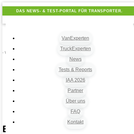
DAS NEWS- & TEST-PORTAL FÜR TRANSPORTER.
VanExperten
TruckExperten
- Werbung -
News
Tests & Reports
VanExperten
9
IAA 2026
Beiträge
9
Partner
Fahrzeugart
Über uns
9
Großtransporter
FAQ
9
Experten-Probefahrt: der neue Renault Trafic E-Tech Electric
Kontakt
Experten-Probefahrt: der