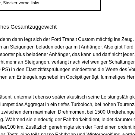
 Stecker vorne links.
ohes Gesamtzuggewicht
 denn dann legt sich der Ford Transit Custom mächtig ins Zeug.
en an Steigungen beladen oder gar mit Anhänger. Also gibt Ford
porter plus beladener Anhänger, das kann und darf nicht jeder
cht mehr an Steigungen, verlangt nach viel weniger Schaltung
 PS) in den Elastizitätsprüfungen mindestens die Werte des Vo
hen am Entriegelungshebel im Cockpit genügt, fummeliges Herum
präsent, untermalt ebenso später akustisch seine Leistungsfähig
umpst das Aggregat in ein tiefes Turboloch, bei hohen Tourenza
liegt zwischen dem maximalen Drehmoment bei 1500 Umdrehunge
Während sie eindeutig der Fahrbarkeit dient, leidet darunter ei
iter/100 km. Zusätzlich genehmigte sich der Ford einen ordent
es Tests, eine teils nasse Fahrbahn und Winterbereifung werde