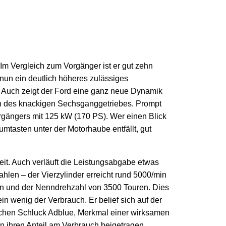
 Im Vergleich zum Vorgänger ist er gut zehn
 nun ein deutlich höheres zulässiges
. Auch zeigt der Ford eine ganz neue Dynamik
en des knackigen Sechsganggetriebes. Prompt
rgängers mit 125 kW (170 PS). Wer einen Blick
tasten unter der Motorhaube entfällt, gut
keit. Auch verläuft die Leistungsabgabe etwas
hlen – der Vierzylinder erreicht rund 5000/min
n und der Nenndrehzahl von 3500 Touren. Dies
n wenig der Verbrauch. Er belief sich auf der
lichen Schluck Adblue, Merkmal einer wirksamen
n ihren Anteil am Verbrauch beigetragen