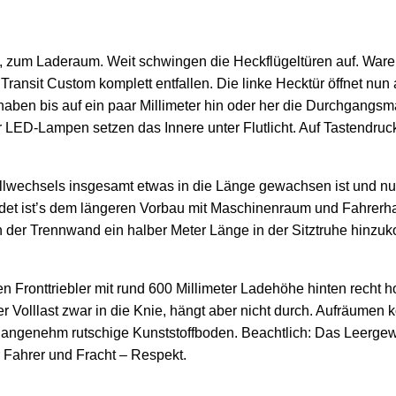
 zum Laderaum. Weit schwingen die Heckflügeltüren auf. Ware
Transit Custom komplett entfallen. Die linke Hecktür öffnet nun
 haben bis auf ein paar Millimeter hin oder her die Durchgangs
LED-Lampen setzen das Innere unter Flutlicht. Auf Tastendruck
wechsels insgesamt etwas in die Länge gewachsen ist und nun 
ldet ist’s dem längeren Vorbau mit Maschinenraum und Fahrerha
n der Trennwand ein halber Meter Länge in der Sitztruhe hinzu
en Fronttriebler mit rund 600 Millimeter Ladehöhe hinten recht 
 Volllast zwar in die Knie, hängt aber nicht durch. Aufräumen 
angenehm rutschige Kunststoffboden. Beachtlich: Das Leergewich
 Fahrer und Fracht – Respekt.