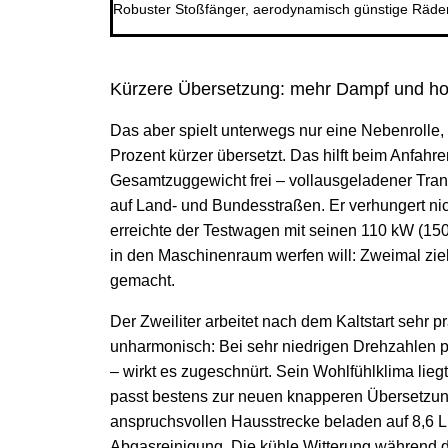
Robuster Stoßfänger, aerodynamisch günstige Räder,
Kürzere Übersetzung: mehr Dampf und h
Das aber spielt unterwegs nur eine Nebenrolle,
Prozent kürzer übersetzt. Das hilft beim Anfahr
Gesamtzuggewicht frei – vollausgeladener Trans
auf Land- und Bundesstraßen. Er verhungert ni
erreichte der Testwagen mit seinen 110 kW (150
in den Maschinenraum werfen will: Zweimal zie
gemacht.
Der Zweiliter arbeitet nach dem Kaltstart sehr 
unharmonisch: Bei sehr niedrigen Drehzahlen pl
– wirkt es zugeschnürt. Sein Wohlfühlklima 
passt bestens zur neuen knapperen Übersetzung. 
anspruchsvollen Hausstrecke beladen auf 8,6 L
Abgasreinigung. Die kühle Witterung während d