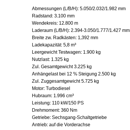
Abmessungen (L/B/H): 5.050/2.032/1.982 mm
Radstand: 3.100 mm
Wendekreis: 12.800 m
Laderaum (L/B/H): 2.394-3.050/1.777/1.427 mm
Breite zw. Radkästen: 1,392 mm
Ladekapazität: 5,8 m³
Leergewicht Testwagen: 1.900 kg
Nutzlast: 1.325 kg
Zul. Gesamtgewicht 3.225 kg
Anhängelast bei 12 % Steigung 2.500 kg
Zul. Zuggesamtgewicht 5.725 kg
Motor: Turbodiesel
Hubraum: 1.996 cm³
Leistung: 110 kW/150 PS
Drehmoment: 360 Nm
Getriebe: Sechsgang-Schaltgetriebe
Antrieb: auf die Vorderachse