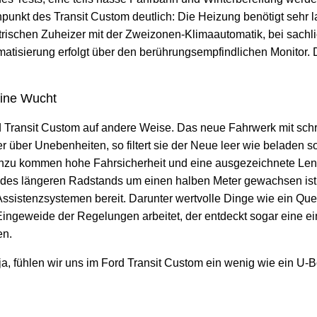
unkt des Transit Custom deutlich: Die Heizung benötigt sehr
trischen Zuheizer mit der Zweizonen-Klimaautomatik, bei sachl
atisierung erfolgt über den berührungsempfindlichen Monitor. D
eine Wucht
ransit Custom auf andere Weise. Das neue Fahrwerk mit schr
r über Unebenheiten, so filtert sie der Neue leer wie beladen s
nzu kommen hohe Fahrsicherheit und eine ausgezeichnete Len
es längeren Radstands um einen halben Meter gewachsen ist, nu
sistenzsystemen bereit. Darunter wertvolle Dinge wie ein Quer
Eingeweide der Regelungen arbeitet, der entdeckt sogar eine e
en.
ja, fühlen wir uns im Ford Transit Custom ein wenig wie ein U-B