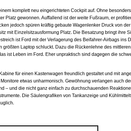
einem komplett neu eingerichteten Cockpit auf. Ohne besonders ü
 Platz gewonnen. Auffallend ist der weite Fußraum, er profitie
cken jedoch spüren kräftig gebaute Wagenlenker Druck von der 
itz mit Einzelsitzausformung Platz. Die Besatzung bringt ihre
treich ist Ford mit der Verlagerung des Beifahrer-Airbags ins 
n größten Laptop schluckt. Dazu die Rückenlehne des mittleren S
– das ist Leben im Ford. Eher unpraktisch sind dagegen die schwe
abine für einen Kastenwagen freundlich gestaltet und mit ange
en Monitore etwas unharmonisch. Gewöhnung verlangen auch der 
and – und die nicht ganz einfach zu durchschauenden Reaktione
le Instrumente. Die Säulengrafiken von Tankanzeige und Kühlmitt
uglich.