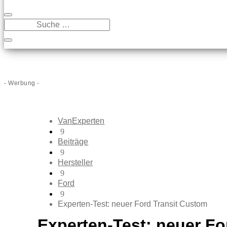
- Werbung -
VanExperten
9
Beiträge
9
Hersteller
9
Ford
9
Experten-Test: neuer Ford Transit Custom
Experten-Test: neuer Fo