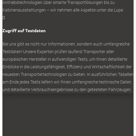
Antriebstechnologien über smarte Transportlösungen bis zu
auf einer Eisfläche aus. Je nach Aktivierung der
Kabinenausstattungen – wir nehmen alle Aspekte unter die Lupe.
Regelsysteme wechselt der Transporter zwischen Drift und

hoher Spurstabilität. Bis der übermütige Tritt aufs Fahrpedal
die Kombination aus gewichtigem Transporter und
Zugriff auf Testdaten
nachlassendem Grip der Reifen an die Grenzen der Physik
bringt. Nun sind kurvige Eisbahnen selbst im Winter eine
Bei uns gibt es nicht nur Informationen, sondern auch umfangreiche
Rarität, aber es gibt mit Nässe und Schlamm genug
Testdaten! Unsere Experten prüfen laufend Transporter aller
Alternativen im realen Fahrbetrieb, je nach Region auch
europäischen Hersteller in aufwendigen Tests, um Ihnen detaillierte
Schnee und Eis.
Einblicke in die Leistungsfähigkeit, Effizienz und Wirtschaftlichkeit der
neuesten Transportertechnologien zu bieten. In ausführlichen Tabellen
Die ganz große Kunst der Technik wird dann an einer deftigen
am Ende jedes Tests liefern wir Ihnen umfangreiche technische Daten
vereisten Steigung deutlich, nach einigen Anfahrversuchen
und detaillierte Verbrauchsergebnisse zu den getesteten Fahrzeugen.
von durchdrehenden Reifen blankpoliert wie eine Glatze. Hier
scheitert der E-Transit mit angetriebener Hinterachse trotz
halber Auslastung auf halber Strecke. Anfahren? Keine
Chance, die Fuhre rutscht bergab. Anders der Ford E-Transit
Custom AWD: Je nach gewählter Dynamikregelung zieht er
mit reichlich Dampf und heftig arbeitenden Systeme hinauf.