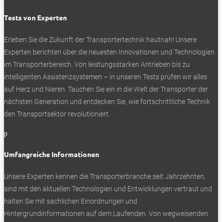
Gleiches gilt für die Regelsysteme. Zwar sind die beiden E-
Motoren nur virtuell miteinander verbunden, aber rasante
Tests von Experten
Regelsysteme reagieren im Abstand von lediglich 50
Millisekunden auf etwaige Traktionsprobleme einzelner
Erleben Sie die Zukunft der Transportertechnik hautnah! Unsere
Räder. 50 Millisekunden sind 50 tausendstel Sekunden oder
Experten berichten über die neuesten Innovationen und Technologien
ein halber Wimpernschlag. Im Ergebnis arbeitet der
im Transporterbereich. Von leistungsstarken Antrieben bis zu
Allradantrieb geradezu faszinierend spurstabil. Links trockene
intelligenten Assistenzsystemen – in unseren Tests prüfen wir alles
Fahrbahn und rechts Schotter? Der Ford zieht ebenso
auf Herz und Nieren. Tauchen Sie ein in die Welt der Transporter der
schnurgeradeaus wie bei der Kombination von Asphalt und
nächsten Generation und entdecken Sie, wie fortschrittliche Technik
Schnee. Selbst bei einem kräftigem Druck aufs Fahrpedal
den Transportsektor revolutioniert.
gibt’s kein Zucken und keinerlei Korrekturen am Lenkrad.
p
Etwas Leistung weg hier, etwas Leistung drauf dort – ab
geht’s.
Umfangreiche Informationen
Zu großer Form läuft der Ford E-Transit Custom AWD
Unsere Experten kennen die Transporterbranche seit Jahrzehnten,
zusammen mit seinen Regelsystemen auf. Ford hat sie für
sind mit den aktuellen Technologien und Entwicklungen vertraut und
den Allradantrieb neu sortiert, erläutert Andy Fells. Ein halbes
halten Sie mit sachlichen Einordnungen und
Dutzend steht zur Auswahl, im normalen Fahrbetrieb kann
Hintergrundinformationen auf dem Laufenden. Von wegweisenden
man sie getrost außer Acht lassen. Anders sieht die Situation