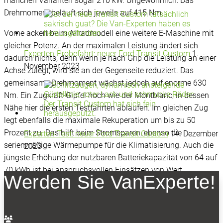
manchen Varianten sogar 210 kW. Ungewöhnlich: Das
Drehmoment beläuft sich jeweils auf 415 Nm.
Vorne ackert beim Allradmodell eine weitere E-Maschine mit
gleicher Potenz. An der maximalen Leistung ändert sich
Experten-Probefahrt: neuer Ford Transit Custom
1.
dadurch nichts, denn wenn je nach Grip die Leistung an einer
November 2023
Achse zulegt, wird sie an der Gegenseite reduziert. Das
gemeinsame Drehmoment wächst jedoch auf enorme 630
Nm. Ein Zugkraft-Gipfel hoch wie der Montblanc, in dessen
Nähe hier die ersten Testfahrten ablaufen. Im gleichen Zug
legt ebenfalls die maximale Rekuperation um bis zu 50
Prozent zu. Das hilft beim Stromsparen, ebenso die
Experten-Test: neuer Ford Transit Custom
14. Dezember
serienmäßige Wärmepumpe für die Klimatisierung. Auch die
2023
jüngste Erhöhung der nutzbaren Batteriekapazität von 64 auf
70 kWh ist bei anspruchsvollen Einsätzen von Wert.
Werden Sie VanExperte!
Wenn’s rutschig wird: rasante Regelungen mit
System
