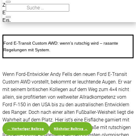
Zwei E-Motoren, üppiges Drehmoment, viele Fahrmodi.
Experten-Fahrbericht: Ford E-Transit Custom AWD - heiß auf
Eis.
Ford E-Transit Custom AWD: wenn’s rutschig wird – rasante
Regelungen mit System.
Wenn Ford-Entwickler Andy Fells den neuen Ford E-Transit
Custom AWD vorstellt, bekommt er leuchtende Augen. Er war
mit seinem britischen Kollegen auf dem Weg zum 4×4 nicht
allein, sie profitierten von weltweiter Allradkompetenz vom
Ford F-150 in den USA bis zu den australischen Entwicklern
des Ranger. Doch nach einer alten Fußballer-Weisheit liegt die
Wahrheit auf dem Platz. Hier ist’s eine Eisfläche garniert mit
einer deftigen Steigung. Plus trockener Straße mit rutschigen
←
Vorheriger Beitrag
Nächster Beitrag
→
Rändern. Und da spätestens seit den jüngsten olympischen