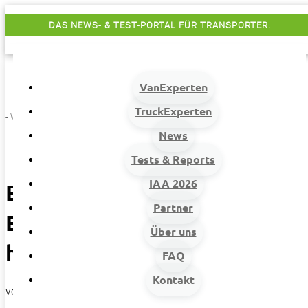
DAS NEWS- & TEST-PORTAL FÜR TRANSPORTER.
VanExperten
TruckExperten
- Werbung -
News
Tests & Reports
IAA 2026
Experten-Fahrbericht: Ford
Partner
E-Transit Custom AWD –
Über uns
heiß auf Eis
FAQ
Kontakt
von
Randolf Unruh
|
25. Februar 2026