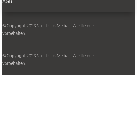
AGB
© Copyright 2023 Van Truck Media – Alle Rechte
vorbehalten.
Der kann’s noch besser auf Schnee: Ford E-Transit Custom AWD an
Pistenbully.
© Copyright 2023 Van Truck Media – Alle Rechte
vorbehalten.
0
Der Allradantrieb wiegt um die 170 Kilogramm, trotzdem ist die
Nutzlast ansehnlich.