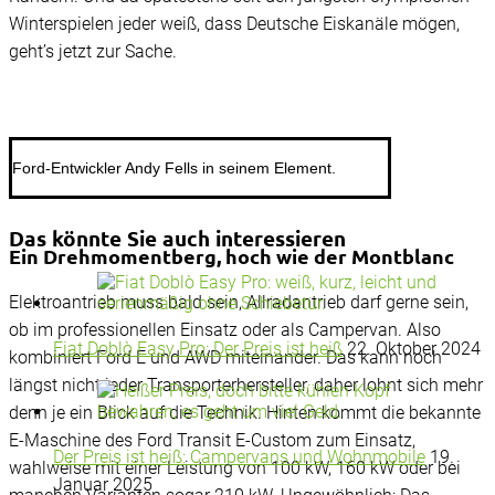
Winterspielen jeder weiß, dass Deutsche Eiskanäle mögen,
geht’s jetzt zur Sache.
Ford-Entwickler Andy Fells in seinem Element.
Das könnte Sie auch interessieren
Ein Drehmomentberg, hoch wie der Montblanc
Elektroantrieb muss bald sein, Allradantrieb darf gerne sein,
ob im professionellen Einsatz oder als Campervan. Also
Fiat Doblò Easy Pro: Der Preis ist heiß
22. Oktober 2024
kombiniert Ford E und AWD miteinander. Das kann noch
längst nicht jeder Transporterhersteller, daher lohnt sich mehr
denn je ein Blick auf die Technik. Hinten kommt die bekannte
E-Maschine des Ford Transit E-Custom zum Einsatz,
Der Preis ist heiß: Campervans und Wohnmobile
19.
wahlweise mit einer Leistung von 100 kW, 160 kW oder bei
Januar 2025