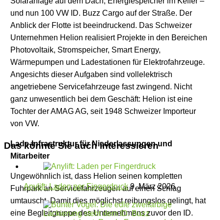
Solaranlage auf dem Dach, Energiespeicher im Keller –
und nun 100 VW ID. Buzz Cargo auf der Straße. Der
Anblick der Flotte ist beeindruckend. Das Schweizer
Unternehmen Helion realisiert Projekte in den Bereichen
Photovoltaik, Stromspeicher, Smart Energy,
Wärmepumpen und Ladestationen für Elektrofahrzeuge.
Angesichts dieser Aufgaben sind vollelektrisch
angetriebene Servicefahrzeuge fast zwingend. Nicht
ganz unwesentlich bei dem Geschäft: Helion ist eine
Tochter der AMAG AG, seit 1948 Schweizer Importeur
von VW.
Lade-Infrastruktur für Niederlassungen und
Das könnte Sie auch interessieren
Mitarbeiter
Ungewöhnlich ist, dass Helion seinen kompletten
Anylift: Laden per Fingerdruck
9. März 2026
Fuhrpark an Servicefahrzeugen auf einen Schlag
umtauscht. Damit dies möglichst reibungslos gelingt, hat
eine Begleitgruppe des Unternehmens zuvor den ID.