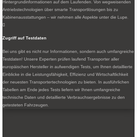
Hintergrundinformationen auf dem Laufenden. Von wegweisenden
0
Antriebstechnologien über smarte Transportlösungen bis zu
Kabinenausstattungen – wir nehmen alle Aspekte unter die Lupe.

Zugriff auf Testdaten
Bei uns gibt es nicht nur Informationen, sondern auch umfangreiche
VW ID.Buzz Cargo im Einsatz bei Helion: Monteure legen am
Testdaten! Unsere Experten prüfen laufend Transporter aller
Tag rund 100 Kilometer zurück und können zuhause laden.
europäischen Hersteller in aufwendigen Tests, um Ihnen detaillierte
Einblicke in die Leistungsfähigkeit, Effizienz und Wirtschaftlichkeit
der neuesten Transportertechnologien zu bieten. In ausführlichen
NEWSLETTER
Tabellen am Ende jedes Tests liefern wir Ihnen umfangreiche
technische Daten und detaillierte Verbrauchsergebnisse zu den
getesteten Fahrzeugen.
Bleiben Sie auf dem Laufenden