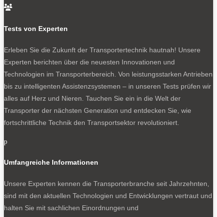

Experten-Test: VW ID. Buzz Cargo
Und hier gibt es eine Auswahl von Aus- und Aufbauten:
Tests von Experten
VW ID. Buzz Cargo: Kästen, Kipper und Koffer
Erleben Sie die Zukunft der Transportertechnik hautnah! Unsere
Experten berichten über die neuesten Innovationen und
Technologien im Transporterbereich. Von leistungsstarken Antrieben
bis zu intelligenten Assistenzsystemen – in unseren Tests prüfen wir
0
alles auf Herz und Nieren. Tauchen Sie ein in die Welt der
Transporter der nächsten Generation und entdecken Sie, wie
fortschrittliche Technik den Transportsektor revolutioniert.
p
Umfangreiche Informationen
100 auf einen Streich: Das Schweizer Unternehmen Helion
Unsere Experten kennen die Transporterbranche seit Jahrzehnten,
erneuert seinen Fuhrpark mit dem VW ID.Buzz Cargo.
sind mit den aktuellen Technologien und Entwicklungen vertraut und
halten Sie mit sachlichen Einordnungen und