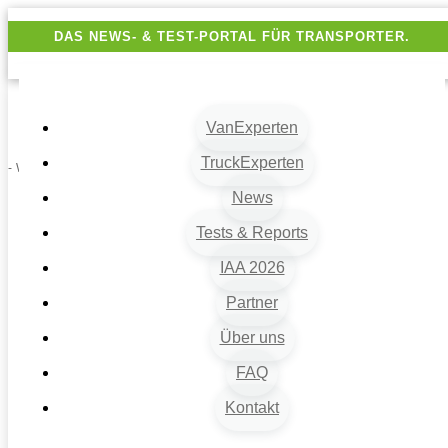
DAS NEWS- & TEST-PORTAL FÜR TRANSPORTER.
VanExperten
TruckExperten
- Werbung -
News
Tests & Reports
IAA 2026
Partner
Über uns
VanExperten
9
FAQ
Beiträge
Kontakt
9
Van-News