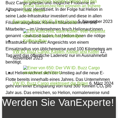
Buzz Cargo getestet und mögliche Probleme im
Alltagseinsatz identifiziert. In der Folge hat Helion in
seine Lade-Infrastruktur investiert und diese in allen
Experten-Test: VW ID. Buzz Cargo
5. November 2023
Filialen ausgebaut. Können Mitarbeiterinnen und
Mitarbeiter – im Unternehmen fesch Helionaut:innen
genannt – zuhause laden, hat Helion ihnen die nötige
Infrastruktur finanziert. Angesichts von einem
Einsatzradius von üblicherweise rund 100 Kilometern am
VW ID. Buzz Cargo: Kästen, Kipper und Koffer
12.
Tag wird das öffentliche Ladenetz nur im Ausnahmefall
November 2023
benötigt.
Laut Helion rechnet sich der Umstieg auf die neue E-
Flotte bereits innerhalb eines Jahres. Das Unternehmen
VW ID. Buzz Cargo elektrisiert die Briten
6. März 2024
geht von einer Einsparung von rund 300 Tonnen CO₂ pro
Jahr aus. Das erreichen, so Helion, normalerweise rund
24 000 Bäume.
Werden Sie VanExperte!
Sie wollen mehr wissen über den VW ID. Buzz Cargo?
Ein Klick genügt: