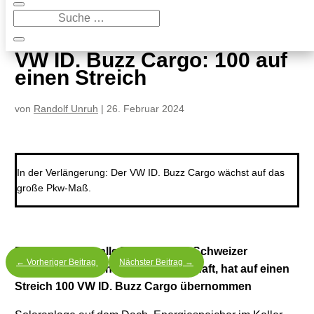
9
VW ID. Buzz Cargo: 100 auf einen Streich
VW ID. Buzz Cargo: 100 auf
einen Streich
von
Randolf Unruh
|
26. Februar 2024
In der Verlängerung: Der VW ID. Buzz Cargo wächst auf das
große Pkw-Maß.
Das gibt’s nicht alle Tage: Helion, Schweizer
←
Vorheriger Beitrag
Nächster Beitrag
→
Branchenführer in der Solarwirtschaft, hat auf einen
Streich 100 VW ID. Buzz Cargo übernommen