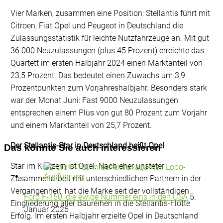
Vier Marken, zusammen eine Position: Stellantis führt mit
Citroen, Fiat Opel und Peugeot in Deutschland die
Zulassungsstatistik für leichte Nutzfahrzeuge an. Mit gut
36 000 Neuzulassungen (plus 45 Prozent) erreichte das
Quartett im ersten Halbjahr 2024 einen Marktanteil von
23,5 Prozent. Das bedeutet einen Zuwachs um 3,9
Prozentpunkten zum Vorjahreshalbjahr. Besonders stark
war der Monat Juni: Fast 9000 Neuzulassungen
entsprechen einem Plus von gut 80 Prozent zum Vorjahr
und einem Marktanteil von 25,7 Prozent.
Der Stellantis-Star in Deutschland heißt Opel
Das könnte Sie auch interessieren
Star im Konzern ist Opel. Nach eher unsteter
Zusammenarbeit mit unterschiedlichen Partnern in der
Vergangenheit, hat die Marke seit der vollständigen
Ford F-150: die ewige Nummer eins in den USA
5.
Eingliederung aller Baureihen in die Stellantis-Flotte
Januar 2026
Erfolg. Im ersten Halbjahr erzielte Opel in Deutschland