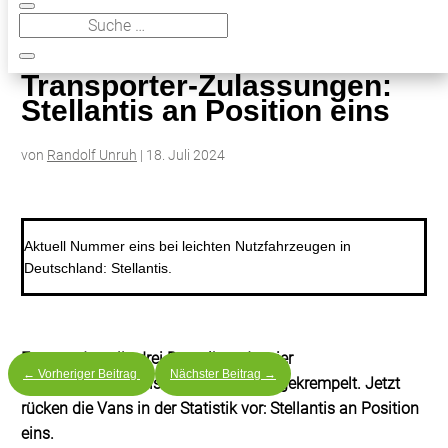
9
Transporter-Zulassungen: Stellantis an Position eins
Transporter-Zulassungen:
Stellantis an Position eins
von
Randolf Unruh
|
18. Juli 2024
Aktuell Nummer eins bei leichten Nutzfahrzeugen in
Deutschland: Stellantis.
Erst wurden alle drei Baureihen der vier
←
Vorheriger Beitrag
Nächster Beitrag
→
kontinentaleuropäischen Marken umgekrempelt. Jetzt
rücken die Vans in der Statistik vor: Stellantis an Position
eins.