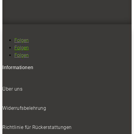
Ich habe die
Datenschutzerklärung
gelesen
und akzeptiert.
Folgen
SOCIALS
Folgen
Folgen
Folgen
Informationen
Folgen
Folgen
Über uns
BELIEBTE NEWS
Widerrufsbelehrung
Richtlinie für Rückerstattungen
BELIEBTE TESTS