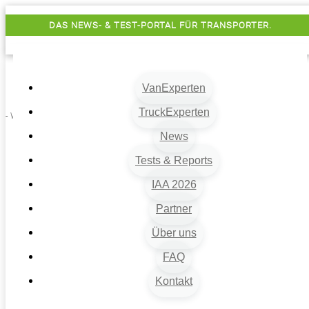
DAS NEWS- & TEST-PORTAL FÜR TRANSPORTER.
VanExperten
TruckExperten
- Werbung -
News
Tests & Reports
IAA 2026
Partner
Über uns
VanExperten
9
FAQ
Beiträge
Kontakt
9
Van-News