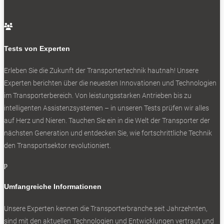
0

Tests von Experten
Erleben Sie die Zukunft der Transportertechnik hautnah! Unsere
Experten berichten über die neuesten Innovationen und Technologien
im Transporterbereich. Von leistungsstarken Antrieben bis zu
intelligenten Assistenzsystemen – in unseren Tests prüfen wir alles
Opel legte mit allen drei Baureihen zu und führt die Stellantis-
auf Herz und Nieren. Tauchen Sie ein in die Welt der Transporter der
Flotte in Deutschland an.
nächsten Generation und entdecken Sie, wie fortschrittliche Technik
den Transportsektor revolutioniert.
0
p
Umfangreiche Informationen
Unsere Experten kennen die Transporterbranche seit Jahrzehnten,
sind mit den aktuellen Technologien und Entwicklungen vertraut und