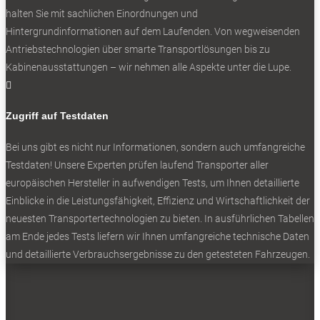
halten Sie mit sachlichen Einordnungen und
Hintergrundinformationen auf dem Laufenden. Von wegweisenden
Aktuell Nummer eins bei leichten Nutzfahrzeugen in
Antriebstechnologien über smarte Transportlösungen bis zu
Deutschland: Stellantis.
Kabinenausstattungen – wir nehmen alle Aspekte unter die Lupe.

NEWSLETTER
Zugriff auf Testdaten
Bei uns gibt es nicht nur Informationen, sondern auch umfangreiche
Testdaten! Unsere Experten prüfen laufend Transporter aller
europäischen Hersteller in aufwendigen Tests, um Ihnen detaillierte
Bleiben Sie auf dem Laufenden
Einblicke in die Leistungsfähigkeit, Effizienz und Wirtschaftlichkeit der
neuesten Transportertechnologien zu bieten. In ausführlichen Tabellen
Erhalten Sie die neuesten News und Hinweise auf
am Ende jedes Tests liefern wir Ihnen umfangreiche technische Daten
aktuelle Tests direkt in Ihren Posteingang
und detaillierte Verbrauchsergebnisse zu den getesteten Fahrzeugen.