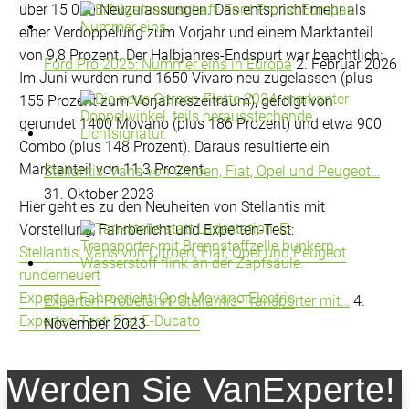
über 15 000 Neuzulassungen. Das entspricht mehr als
einer Verdoppelung zum Vorjahr und einem Marktanteil
von 9,8 Prozent. Der Halbjahres-Endspurt war beachtlich:
Ford Pro 2025: Nummer eins in Europa
2. Februar 2026
Im Juni wurden rund 1650 Vivaro neu zugelassen (plus
155 Prozent zum Vorjahreszeitraum), gefolgt von
gerundet 1400 Movano (plus 186 Prozent) und etwa 900
Combo (plus 148 Prozent). Daraus resultierte ein
Marktanteil von 11,3 Prozent.
Stellantis: Vans von Citroen, Fiat, Opel und Peugeot…
31. Oktober 2023
Hier geht es zu den Neuheiten von Stellantis mit
Vorstellung, Fahrbericht und Experten-Test:
Stellantis: Vans von Citroen, Fiat, Opel und Peugeot
runderneuert
Experten-Fahrbericht: Opel Movano Electric
Experten-Probefahrt: Stellantis-Transporter mit…
4.
Experten-Test: Fiat E-Ducato
November 2023
Werden Sie VanExperte!