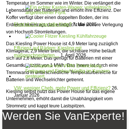
Temperatur im Sommer wie im Winter. Die verlängert die
Lebensdauer der Batterien und erhöht ihre Effizienz. Der
Koffer verfügt über einen doppelten Boden, der ins
Flynt eLCV: eine tolle Kiste?
7. Mai 2025
Erdreich hineinragt, das ermöglicht die sichere Verlegung
von Hochvolt-Stromleitungen.
Das Kiesling Power House ist 4,9 Meter lang zuzüglich
Effizienz auf Rädern: Kiesling mit
Klimagerät, 2,9 Meter breit, die sichtbare Höhe beläuft
maßgeschneiderten…
1. April 2026
sich auf 2,6 Meter. Das genügt für Batterien mit einer
Gesamtkapazität von 1 MWh. Das Innere ist durch eine
Trennwand in unterschiedliche Temperaturbereiche für
Batterien und Wechselrichter getrennt.
VW: weniger Chefs, mehr Power und Effizienz?
26.
Kiesling selbst nutzt das Power House für das eigene
Januar 2026
Unternehmen, erhöht damit die Unabhängigkeit vom
Stromnetz und kappt teure Lastspitzen.
Werden Sie VanExperte!
Sie interessieren sich für Kiesling? Hier gibt’s noch mehr
Infos: