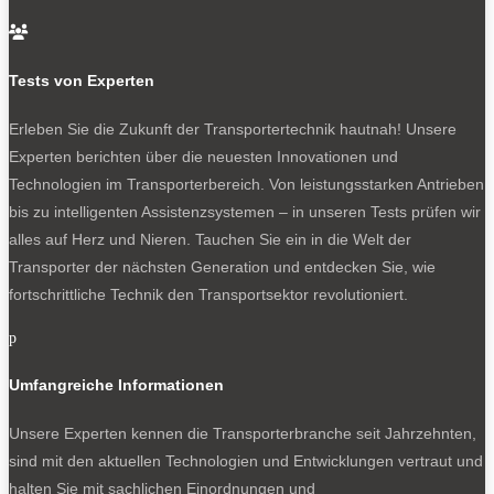
Kiesling Runner: ein Kühltransporter, zwei Temperaturen

Tests von Experten
0
Erleben Sie die Zukunft der Transportertechnik hautnah! Unsere
Experten berichten über die neuesten Innovationen und
Technologien im Transporterbereich. Von leistungsstarken Antrieben
bis zu intelligenten Assistenzsystemen – in unseren Tests prüfen wir
alles auf Herz und Nieren. Tauchen Sie ein in die Welt der
Transporter der nächsten Generation und entdecken Sie, wie
fortschrittliche Technik den Transportsektor revolutioniert.
Format eines Pkw-Parkplatzes, einfacher Transport ohne
p
Sondergenehmigung.
Umfangreiche Informationen
Unsere Experten kennen die Transporterbranche seit Jahrzehnten,
0
sind mit den aktuellen Technologien und Entwicklungen vertraut und
halten Sie mit sachlichen Einordnungen und