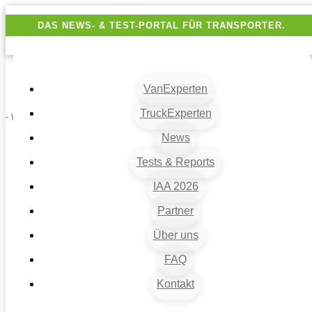
DAS NEWS- & TEST-PORTAL FÜR TRANSPORTER.
VanExperten
TruckExperten
- Werbung -
News
Tests & Reports
IAA 2026
Partner
Über uns
VanExperten
9
FAQ
Beiträge
Kontakt
9
Van-News