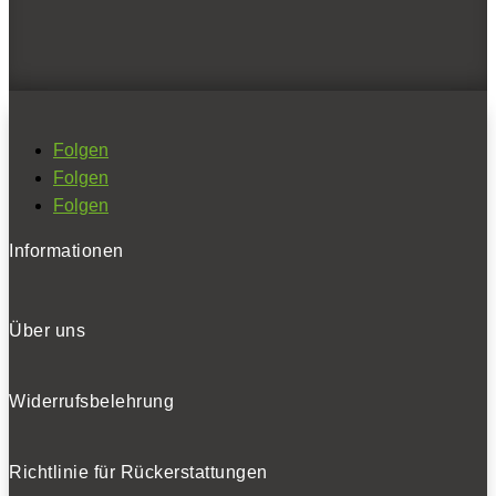
NEWSLETTER
Folgen
Folgen
Bleiben Sie auf dem Laufenden
Folgen
Erhalten Sie die neuesten News und Hinweise auf
Informationen
aktuelle Tests direkt in Ihren Posteingang
Über uns
Widerrufsbelehrung
Ich habe die
Datenschutzerklärung
gelesen
und akzeptiert.
Richtlinie für Rückerstattungen