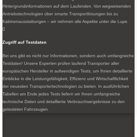
Hintergrundinformationen auf dem Laufenden. Von wegweisenden
Antriebstechnologien über smarte Transportlösungen bis zu
Kabinenausstattungen – wir nehmen alle Aspekte unter die Lupe.

Platz für viel Strom: Hier kann eine Megawattstunde gebunkert
Zugriff auf Testdaten
werden.
Bei uns gibt es nicht nur Informationen, sondern auch umfangreiche
Testdaten! Unsere Experten prüfen laufend Transporter aller
0
europäischen Hersteller in aufwendigen Tests, um Ihnen detaillierte
Einblicke in die Leistungsfähigkeit, Effizienz und Wirtschaftlichkeit
der neuesten Transportertechnologien zu bieten. In ausführlichen
Tabellen am Ende jedes Tests liefern wir Ihnen umfangreiche
technische Daten und detaillierte Verbrauchsergebnisse zu den
getesteten Fahrzeugen.
Tolle Kiste: Power House, isolierter Koffer für stationäre
Batteriespeicher.