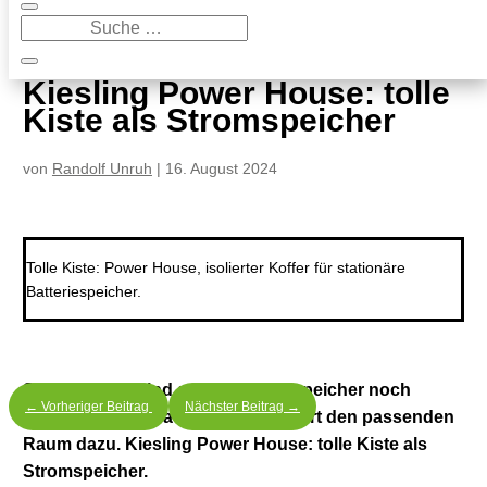
9
Kiesling Power House: tolle Kiste als Stromspeicher
Kiesling Power House: tolle
Kiste als Stromspeicher
von
Randolf Unruh
|
16. August 2024
Tolle Kiste: Power House, isolierter Koffer für stationäre
Batteriespeicher.
Solaranlagen sind gut, mit Stromspeicher noch
←
Vorheriger Beitrag
Nächster Beitrag
→
besser. Kühlaufbauer Kiesling liefert den passenden
Raum dazu. Kiesling Power House: tolle Kiste als
Stromspeicher.