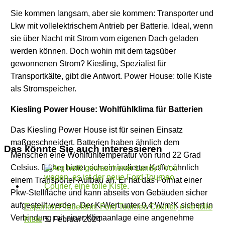
Sie kommen langsam, aber sie kommen: Transporter und
Lkw mit vollelektrischem Antrieb per Batterie. Ideal, wenn
sie über Nacht mit Strom vom eigenen Dach geladen
werden können. Doch wohin mit dem tagsüber
gewonnenen Strom? Kiesling, Spezialist für
Transportkälte, gibt die Antwort. Power House: tolle Kiste
als Stromspeicher.
Kiesling Power House: Wohlfühlklima für Batterien
Das Kiesling Power House ist für seinen Einsatz
maßgeschneidert. Batterien haben ähnlich dem
Das könnte Sie auch interessieren
Menschen eine Wohlfühltemperatur von rund 22 Grad
Celsius. Daher bietet sich ein isolierter Koffer ähnlich
einem Transporter-Aufbau an. Er hat das Format einer
Pkw-Stellfläche und kann abseits von Gebäuden sicher
aufgestellt werden. Der K-Wert unter 0,4 W/m²K sichert in
Experten-Probefahrt: Ford Tourneo Courier, eine tolle
Verbindung mit einer Klimaanlage eine angenehme
Kiste
5. Februar 2024