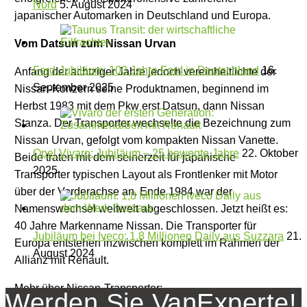
Nord
5. August 2024
japanischer Automarken in Deutschland und Europa.
Vom Datsun zum Nissan Urvan
Ford-Jubiläum: 100 Jahre Ford in Deutschland
16.
Anfang der achtziger Jahre jedoch vereinheitlichte der
September 2025
Nissan-Konzern seine Produktnamen, beginnend im
Herbst 1983 mit dem Pkw erst Datsun, dann Nissan
Stanza. Der Transporter wechselte die Bezeichnung zum
Nissan Urvan, gefolgt vom kompakten Nissan Vanette.
Opel Vivaro: Jubiläum – 25 bewegte Jahre
22. Oktober
Beide traten mit dem seinerzeit für japanische
2025
Transporter typischen Layout als Frontlenker mit Motor
über der Vorderachse an. Ende 1984 war der
Namenswechsel weltweit abgeschlossen. Jetzt heißt es:
40 Jahre Markenname Nissan. Die Transporter für
Jubiläum bei Iveco: 1,8 Millionen Daily aus Suzzara
21.
Europa entstehen inzwischen komplett im Rahmen der
August 2024
Allianz mit Renault.
Mehr über Nissan-Transporter:
Werden Sie VanExperte!
Nissan: Maßanzüge für die Arbeit