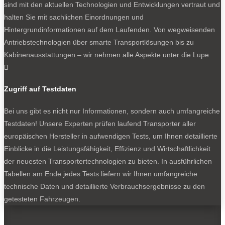
sind mit den aktuellen Technologien und Entwicklungen vertraut und
halten Sie mit sachlichen Einordnungen und
Bleiben Sie auf dem Laufenden
Hintergrundinformationen auf dem Laufenden. Von wegweisenden
Antriebstechnologien über smarte Transportlösungen bis zu
Erhalten Sie die neuesten News und Hinweise auf
Kabinenausstattungen – wir nehmen alle Aspekte unter die Lupe.
aktuelle Tests direkt in Ihren Posteingang

Zugriff auf Testdaten
Bei uns gibt es nicht nur Informationen, sondern auch umfangreiche
Testdaten! Unsere Experten prüfen laufend Transporter aller
Ich habe die
Datenschutzerklärung
gelesen
europäischen Hersteller in aufwendigen Tests, um Ihnen detaillierte
und akzeptiert.
Einblicke in die Leistungsfähigkeit, Effizienz und Wirtschaftlichkeit
der neuesten Transportertechnologien zu bieten. In ausführlichen
Tabellen am Ende jedes Tests liefern wir Ihnen umfangreiche
SOCIALS
technische Daten und detaillierte Verbrauchsergebnisse zu den
getesteten Fahrzeugen.
Folgen