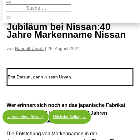
9
Jubiläum bei Nissan:40 Jahre Markenname Nissan
Jubiläum bei Nissan:40
Jahre Markenname Nissan
von
Randolf Unruh
|
26. August 2024
Erst Datsun, dann Nissan Urvan.
Wer erinnert sich noch an das japanische Fabrikat
namens Datsun? Längst vorbei. 40 Jahren
←
Vorheriger Beitrag
Nächster Beitrag
→
Markenname Nissan.
Die Entstehung von Markennamen in der