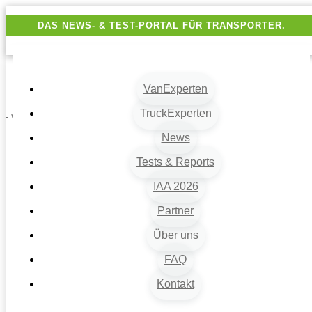
DAS NEWS- & TEST-PORTAL FÜR TRANSPORTER.
VanExperten
TruckExperten
- Werbung -
News
Tests & Reports
IAA 2026
Partner
Über uns
VanExperten
9
FAQ
Beiträge
Kontakt
9
Van-News