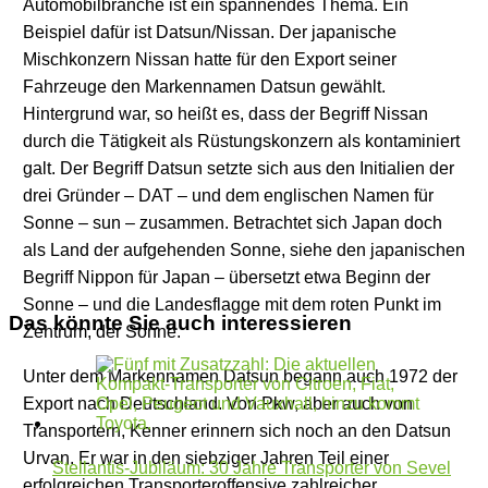
Automobilbranche ist ein spannendes Thema. Ein
Beispiel dafür ist Datsun/Nissan. Der japanische
Mischkonzern Nissan hatte für den Export seiner
Fahrzeuge den Markennamen Datsun gewählt.
Hintergrund war, so heißt es, dass der Begriff Nissan
durch die Tätigkeit als Rüstungskonzern als kontaminiert
galt. Der Begriff Datsun setzte sich aus den Initialien der
drei Gründer – DAT – und dem englischen Namen für
Sonne – sun – zusammen. Betrachtet sich Japan doch
als Land der aufgehenden Sonne, siehe den japanischen
Begriff Nippon für Japan – übersetzt etwa Beginn der
Sonne – und die Landesflagge mit dem roten Punkt im
Das könnte Sie auch interessieren
Zentrum, der Sonne.
Unter dem Markennamen Datsun begann auch 1972 der
Export nach Deutschland. Von Pkw, aber auch von
Transportern, Kenner erinnern sich noch an den Datsun
Urvan. Er war in den siebziger Jahren Teil einer
Stellantis-Jubiläum: 30 Jahre Transporter von Sevel
erfolgreichen Transporteroffensive zahlreicher