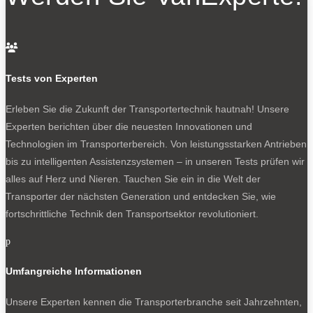
Neuer Nissan Interstar – ein Star steht unter Strom

Tests von Experten
0
Erleben Sie die Zukunft der Transportertechnik hautnah! Unsere
Experten berichten über die neuesten Innovationen und
Technologien im Transporterbereich. Von leistungsstarken Antrieben
bis zu intelligenten Assistenzsystemen – in unseren Tests prüfen wir
alles auf Herz und Nieren. Tauchen Sie ein in die Welt der
Transporter der nächsten Generation und entdecken Sie, wie
fortschrittliche Technik den Transportsektor revolutioniert.
Nissan Vanette, Kompakt-Transporter.
p
NEWSLETTER
Umfangreiche Informationen
Unsere Experten kennen die Transporterbranche seit Jahrzehnten,