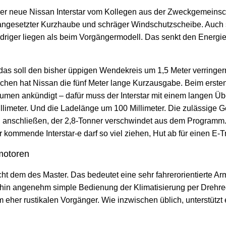
er neue Nissan Interstar vom Kollegen aus der Zweckgemeinsc
 angesetzter Kurzhaube und schräger Windschutzscheibe. Auch 
iedriger liegen als beim Vorgängermodell. Das senkt den Energie
das soll den bisher üppigen Wendekreis um 1,5 Meter verringer
ichen hat Nissan die fünf Meter lange Kurzausgabe. Beim ersten
lumen ankündigt – dafür muss der Interstar mit einem langen Ü
llimeter. Und die Ladelänge um 100 Millimeter. Die zulässige G
ich anschließen, der 2,8-Tonner verschwindet aus dem Program
kommende Interstar-e darf so viel ziehen, Hut ab für einen E-T
motoren
ht dem des Master. Das bedeutet eine sehr fahrerorientierte Ar
hin angenehm simple Bedienung der Klimatisierung per Drehregle
eim eher rustikalen Vorgänger. Wie inzwischen üblich, unterstüt