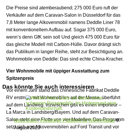
Die Preise sind atemberaubend; 275 000 Euro ruft der
Verkäufer auf dem Caravan-Salon in Düsseldorf für das
7,8 Meter lange Alkovenmobil namens Deddle Liner 78
mit konventionellem Aufbau auf. Sogar 375 000 Euro,
wenn’s denn GfK sein soll Und gleich 475 000 Euro für
das gleiche Modell mit Carbon-Hülle. Davor drängt sich
das Publikum in langer Reihe, steht zur Besichtigung an.
Wohnmobile von Deddle: Das sind echte China-Kracher.
Vier Wohnmobile mit üppiger Ausstattung zum
Spitzenpreis
Das könnte Sie auch interessieren
Vor einem Jahr stand das chinesische Fabrikat Deddle
RV erstmals mit Wohnmobilen auf der Messe, überführt
auf dem Landweg. Inzwischen gibt es einen Importeur –
La Marca in Landsberg/Bayern. Und auf dem Caravan-
Salon steht eine Flotte von vier Modellen. Das Programm
Iveco Daily: Vielseitige Plattform für Wohnmobile
9.
setzt sich aus Alkovenmobilen auf Ford Transit und vor
August 2023