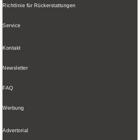
Richtlinie für Rückerstattungen
Service
Ich habe die
Datenschutzerklärung
gelesen
und akzeptiert.
Kontakt
SOCIALS
Newsletter
FAQ
Folgen
Folgen
Folgen
Werbung
BELIEBTE NEWS
Advertorial