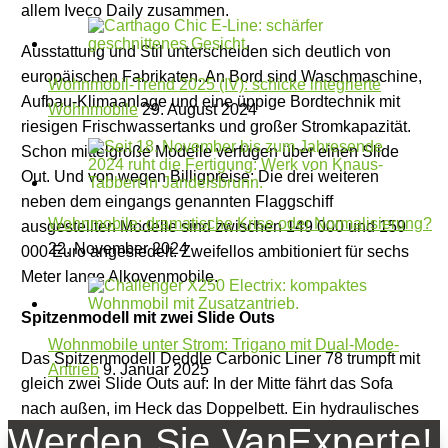
allem Iveco Daily zusammen.
Ausstattung und Stil unterscheiden sich deutlich von
europäischen Fabrikaten. An Bord sind Waschmaschine,
Wohnmobil-Trend 2025 (IV): schicke integrierte
Aufbau-Klimaanlage und eine üppige Bordtechnik mit
Wohnmobile
29. August 2024
riesigen Frischwassertanks und großer Stromkapazität.
Schon mittelgroße Modelle verfügen über einen Slide
Out. Und von wegen Billigpreise: Die drei weiteren
neben dem eingangs genannten Flaggschiff
Wohnmobile: dramatische Krise oder Normalisierung?
ausgestellten Modelle sind zwischen 149 000 und 159
22. November 2024
000 Euro angesiedelt. Zweifellos ambitioniert für sechs
Meter lange Alkovenmobile.
Spitzenmodell mit zwei Slide Outs
Wohnmobile unter Strom: Trigano mit Dual-Mode-
Das Spitzenmodell Deddle Carbonic Liner 78 trumpft mit
Antrieb
9. Januar 2025
gleich zwei Slide Outs auf: In der Mitte fährt das Sofa
nach außen, im Heck das Doppelbett. Ein hydraulisches
Werden Sie VanExperte!
Stützensystem richtet das Wohnmobil auf dem Stell- oder