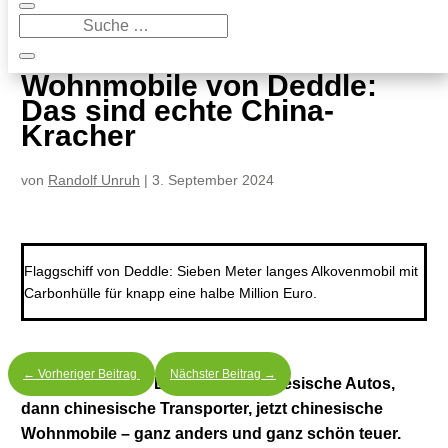
9
Wohnmobile von Deddle: Das sind echte China-Kracher
Wohnmobile von Deddle:
Das sind echte China-
Kracher
von
Randolf Unruh
|
3. September 2024
Flaggschiff von Deddle: Sieben Meter langes Alkovenmobil mit
Carbonhülle für knapp eine halbe Million Euro.
←
Vorheriger Beitrag
Nächster Beitrag
→
Wohnmobile von Deddle: erst chinesische Autos,
dann chinesische Transporter, jetzt chinesische
Wohnmobile – ganz anders und ganz schön teuer.