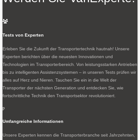
Campingplatz gerade aus. Vom Induktions-Herd über die
Mikrowelle bis zum Grill und sogar einem Weinkühler
steht alles bereits für einen gediegenen Urlaub auf

Rädern. Mit deftigen sieben Tonnen zulässiger
Gesamtmasse.Deddle hat nach eigener Angabe im
Tests von Experten
vergangenen Jahr an die 5000 Wohnmobile gefertigt und
Erleben Sie die Zukunft der Transportertechnik hautnah! Unsere
davon rund 3000 Einheiten exportiert. Die Marke sieht
Experten berichten über die neuesten Innovationen und
sich – die Preise zeigen – in der Luxusklasse.
Technologien im Transporterbereich. Von leistungsstarken Antrieben
Wohnmobile von Deddle: Das sind echte China-Kracher.
bis zu intelligenten Assistenzsystemen – in unseren Tests prüfen wir
alles auf Herz und Nieren. Tauchen Sie ein in die Welt der
Transporter der nächsten Generation und entdecken Sie, wie
fortschrittliche Technik den Transportsektor revolutioniert.
0
p
Umfangreiche Informationen
Unsere Experten kennen die Transporterbranche seit Jahrzehnten,