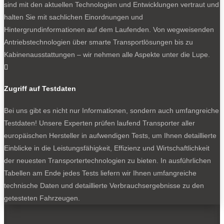
sind mit den aktuellen Technologien und Entwicklungen vertraut und
halten Sie mit sachlichen Einordnungen und
Deddle Youfo auf Transit – mit 159 000 Euro ist man dabei.
Hintergrundinformationen auf dem Laufenden. Von wegweisenden
Antriebstechnologien über smarte Transportlösungen bis zu
Kabinenausstattungen – wir nehmen alle Aspekte unter die Lupe.
0

Zugriff auf Testdaten
Bei uns gibt es nicht nur Informationen, sondern auch umfangreiche
Testdaten! Unsere Experten prüfen laufend Transporter aller
europäischen Hersteller in aufwendigen Tests, um Ihnen detaillierte
Einblicke in die Leistungsfähigkeit, Effizienz und Wirtschaftlichkeit
Es geht auch günstiger: Deddle Easy Tour für 149 000 Euro.
der neuesten Transportertechnologien zu bieten. In ausführlichen
Inklusive Waschmaschine und Trockner.
Tabellen am Ende jedes Tests liefern wir Ihnen umfangreiche
technische Daten und detaillierte Verbrauchsergebnisse zu den
getesteten Fahrzeugen.
0