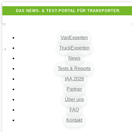
DAS NEWS- & TEST-PORTAL FÜR TRANSPORTER.
VanExperten
TruckExperten
- Werbung -
News
Tests & Reports
IAA 2026
Partner
Über uns
VanExperten
9
FAQ
Beiträge
Kontakt
9
Van-News