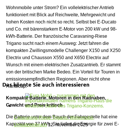
Wohnmobile unter Strom? Ein vollelektrischer Antrieb
funktioniert mit Blick auf Reichweite, Mehrgewicht und
hohen Kosten noch nicht so recht. Selbst bei E-Ducato
und Co. mit bärenstarkem E-Motor von 200 kW und 98-
kWh-Batterie. Der französische Caravaning-Riese
Trigano sucht nach einem Ausweg: Jetzt fahren die
kompakten Zwillingsmodelle Challenger X150 und X250
Electrix und Chausson X550 and X650 Electrix auf
Wunsch mit einem elektrischen Zusatzantrieb. Er stammt
von der britischen Marke Bedeo. Ein Vorteil für Touren in
emissionsempfindlichen Regionen. Aber nicht ohne
Das könnte Sie auch interessieren
Handicap.
Kompakte Batterie, Motoren in den Radnaben,
Gewicht und Preis kritisch
Die Batterie unter dem Bauch der Fahrgestelle hat eine
Caravaning-Riese Trigano: Wohnmobil-
Kapazität von 37 kWh. Sie liefert die Energie für zwei E-
Umsatzeinbruch
12. November 2025