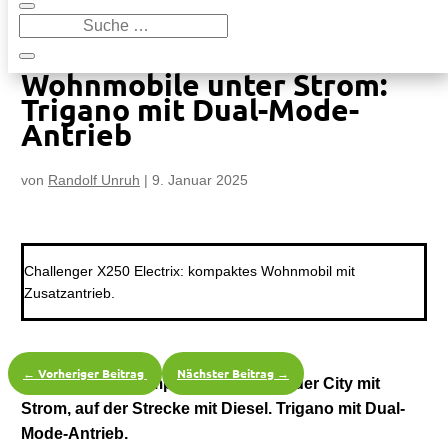
9
Wohnmobile unter Strom: Trigano mit Dual-Mode-Antrieb
Wohnmobile unter Strom:
Trigano mit Dual-Mode-
Antrieb
von
Randolf Unruh
|
9. Januar 2025
Challenger X250 Electrix: kompaktes Wohnmobil mit
Zusatzantrieb.
←
Vorheriger Beitrag
Nächster Beitrag
→
Auf Stell- und Campingplatz oder in der City mit
Strom, auf der Strecke mit Diesel. Trigano mit Dual-
Mode-Antrieb.