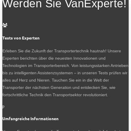
Werden Sie VanExperte!
angetriebenen Schwestermodelle.
Bedeo: fünf Jahre E-Antrieb im Auftrag von Citroen,
Peugeot und Opel

Bedeo hat Erfahrung mit E-Antrieben, setzt längst nicht
Tests von Experten
nur Wohnmobile unter Strom. So steuerte das
Unternehmen mit Fertigungen in der Türkei und China
Erleben Sie die Zukunft der Transportertechnik hautnah! Unsere
die Elektrifizierung der früheren Generation von Citroen
Experten berichten über die neuesten Innovationen und
Jumper, Opel Movano und Peugeot Boxer bei. Erkennbar
Technologien im Transporterbereich. Von leistungsstarken Antrieben
ist dies anhand der Batteriedaten sowie der Anzeige für
bis zu intelligenten Assistenzsystemen – in unseren Tests prüfen wir
wesentliche Funktionen, sie werden im Innenspiegel
alles auf Herz und Nieren. Tauchen Sie ein in die Welt der
eingeblendet. Bedeo rüstet ebenfalls die bisherigen
Transporter der nächsten Generation und entdecken Sie, wie
Großtransporter der Stellantis-Marken Citroen, Fiat, Opel
fortschrittliche Technik den Transportsektor revolutioniert.
und Peugeot nachträglich auf E-Antrieb um. Im Fokus
stehen dabei vor allem Lieferdienste oder auch
p
Kommunen.
Umfangreiche Informationen
Sie interessieren sich für Tests von 3,5-Tonnern mit E-