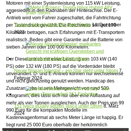
Motoren mit einer Systemleistung von 115 kW Leistung,
angesiedelt in den Radnaben der Hinterachse. Der E-
Antrieb wird vom Fahrer zugeschaltet, die Fahrtrichtung
Toyota: Hilux Hybrid 48V unter Strom
14. Dezember
per Tastendruck gewählt. Die Reichweite soll gut 100
2023
Kilometer betragen, nach Erfahrungen mit E-Transportern
realistisch. Bedeo gibt eine Garantie auf die Batterie von
sieben Jahren oder 100 000 Kilometern.
Der Dieselantrieb mit einer Leistung von 103 kW (140
PS) oder 132 kW (180 PS) auf die Vorderräder bleibt
Neuer Nissan Interstar – ein Star steht unter Strom
7.
unverändert. D- und E-Antrieb können nur wechselweise
Februar 2024
und nicht gleichzeitig genutzt werden. Handicap des
Zusatzantriebs ist sein Mehrgewicht von rund 500
Kilogramm, dies lässt sich nur über eine Auflastung auf
mehr als vier Tonnen ausgleichen. Auch der Preis von 99
151 Iveco eDaily setzen Tesco unter Strom
8. März
990 Euro für die kompakten Modelle im
2024
Kastenwagenformat ab sechs Meter Länge ist happig. Er
liegt rund 25 000 Euro oberhalb der herkömmlich