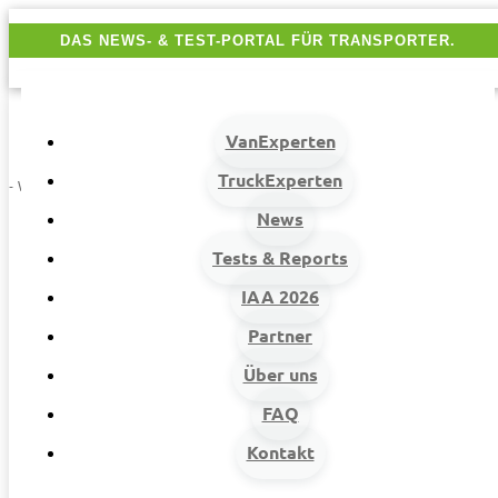
DAS NEWS- & TEST-PORTAL FÜR TRANSPORTER.
VanExperten
TruckExperten
- Werbung -
News
Tests & Reports
IAA 2026
Partner
Über uns
VanExperten
9
FAQ
Beiträge
Kontakt
9
Van-News