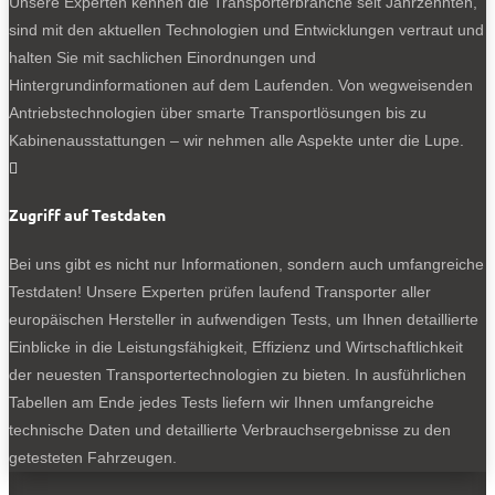
Unsere Experten kennen die Transporterbranche seit Jahrzehnten,
Antrieb? Hier sind die Fakten:
sind mit den aktuellen Technologien und Entwicklungen vertraut und
Experten-Test: Fiat E-Ducato
halten Sie mit sachlichen Einordnungen und
Experten-Test: Ford-E-Transit
Hintergrundinformationen auf dem Laufenden. Von wegweisenden
Experten-Test: der neue Mercedes eSprinter
Antriebstechnologien über smarte Transportlösungen bis zu
Kabinenausstattungen – wir nehmen alle Aspekte unter die Lupe.

0
Zugriff auf Testdaten
Bei uns gibt es nicht nur Informationen, sondern auch umfangreiche
Testdaten! Unsere Experten prüfen laufend Transporter aller
europäischen Hersteller in aufwendigen Tests, um Ihnen detaillierte
Einblicke in die Leistungsfähigkeit, Effizienz und Wirtschaftlichkeit
der neuesten Transportertechnologien zu bieten. In ausführlichen
Tabellen am Ende jedes Tests liefern wir Ihnen umfangreiche
Trigano Electrix: Batterien unter dem Boden, E-Motoren in den
technische Daten und detaillierte Verbrauchsergebnisse zu den
Radnaben.
getesteten Fahrzeugen.