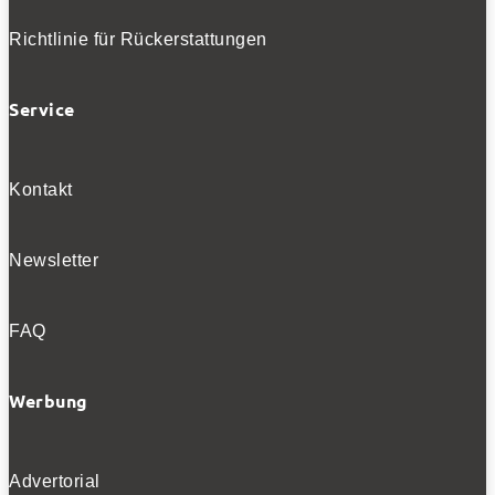
aktuelle Tests direkt in Ihren Posteingang
Richtlinie für Rückerstattungen
Service
Ich habe die
Datenschutzerklärung
gelesen
und akzeptiert.
Kontakt
Newsletter
SOCIALS
FAQ
Folgen
Folgen
Werbung
Folgen
Advertorial
BELIEBTE NEWS