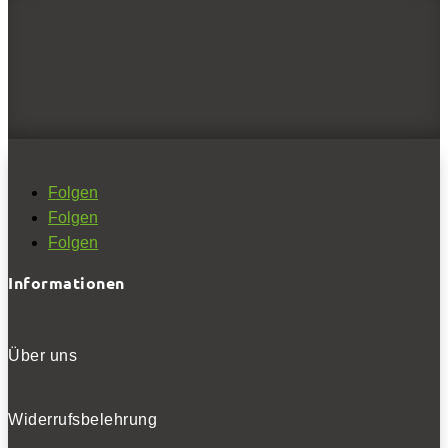
0
Folgen
Chausson X550 Electrix: Schwestermodell von Challenger.
Folgen
Folgen
NEWSLETTER
Informationen
Über uns
Bleiben Sie auf dem Laufenden
Widerrufsbelehrung
Erhalten Sie die neuesten News und Hinweise auf