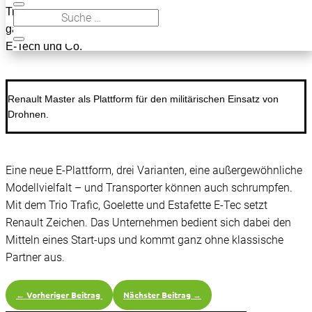
Trafic, Goelette und Estafette E-Tec: Elektro-Transporter mal
ganz anders. Experten-Vorstellung: Alles über Renault Trafic
E-Tech und Co.
Renault Master als Plattform für den militärischen Einsatz von
Drohnen.
Eine neue E-Plattform, drei Varianten, eine außergewöhnliche
Modellvielfalt – und Transporter können auch schrumpfen.
Mit dem Trio Trafic, Goelette und Estafette E-Tec setzt
Renault Zeichen. Das Unternehmen bedient sich dabei den
Mitteln eines Start-ups und kommt ganz ohne klassische
Partner aus.
←
Vorheriger Beitrag
Nächster Beitrag
→