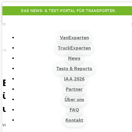
DAS NEWS- & TEST-PORTAL FÜR TRANSPORTER.
VanExperten
TruckExperten
- Werbung -
News
Tests & Reports
IAA 2026
Experten-Vorstellung: Alles
Partner
über Renault Trafic E-Tech
Über uns
und Co.
FAQ
Kontakt
von
Randolf Unruh
|
29. April 2025