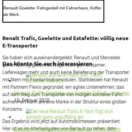
Renault Goelette: Fahrgestell mit Fahrerhaus, Koffer
ab Werk.
Renalt Trafic, Goelette und Estafette: völlig neue
E-Transporter
Sie haben sich auseinandergelebt: Renault und Mercedes
Das könnte Sie auch interessieren
gehen künftig getrennte Wege. Kein gemeinsamer
Lieferwagen mehr und auch keine Belieferung der Transporter
mit Stern mit Frontantriebsmodulen. Stattdessen hat Renault
mit Partnern Flexis gegründet, ein agiles Unternehmen, das
Renault: Trafic, Estafette und Goelette E-Tech - alles neu
auf dem Weg zum Transporter von morgen schneller Fahrt
10. Februar 2025
aufnehmen kann als eine Marke in der Struktur eines großen
Konzerns.
Das Ergebnis wird jetzt auf Automobilmessen präsentiert.
Hier ist es im Allerheiligsten von Renault zu sehen, dem
Experten-Probefahrt: der neue Renault Trafic E-Tech