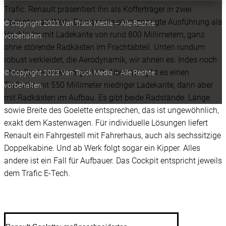
Trafic. Renault präsentiert ihn als Kofferträger in zwei
Varianten ab Werk. Da wäre die oben gezeigte Ausführung als
© Copyright 2023 Van Truck Media – Alle Rechte
Hochlader mit Ladekante von rund 800 Millimetern, ganz
vorbehalten.
ohne störende Radkästen im Frachtabteil. Unten rundum
robust verkleidet, die Aerodynamik, wir ahnen es. Indes noch
ohne Dachspoiler vorgestellt. Alternativ gibt es einen
© Copyright 2023 Van Truck Media – Alle Rechte
Tieflader mit 550 Millimeter niedriger Ladekante, dann aber
vorbehalten.
mit Radkästen im Aufbau. Es gibt beide Radstände. Länge
sowie Breite des Goelette entsprechen, das ist ungewöhnlich,
exakt dem Kastenwagen. Für individuelle Lösungen liefert
Renault ein Fahrgestell mit Fahrerhaus, auch als sechssitzige
Doppelkabine. Und ab Werk folgt sogar ein Kipper. Alles
andere ist ein Fall für Aufbauer. Das Cockpit entspricht jeweils
dem Trafic E-Tech.