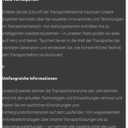
Erleben Sie die Zukunft der Transportertechnik hautnah! Unsere
Renault Trafic E-Tech: schlank, kompakt und
Experten berichten über die neuesten Innovationen und Technologien
elektrisch
im Transporterbereich. Von leistungsstarken Antrieben bis zu
Nehmen wir den Trafic E-Tech, er ist auffallend schlank und
intelligenten Assistenzsystemen – in unseren Tests prüfen wir alles
drahtig gebaut. Windschutzscheibe und Fronthaube haben
auf Herz und Nieren. Tauchen Sie ein in die Welt der Transporter der
den gleichen schrägen Winkel, es gibt seitlich anschließend
nächsten Generation und entdecken Sie, wie fortschrittliche Technik
an die A-Säule ein großes Van-Fenster. Ein wenig Ur-Espace
den Transportsektor revolutioniert.
schimmert durch. Die Karosserie ist hinten seitlich
p
eingezogen, das Dach zum Heck abgeschrägt mit
Abrisskante. Dieser Transporter zeigt Figur, einschließlich der
Umfangreiche Informationen
weich ausgeformten Radläufe. Feinschliff im Windkanal,
ähnlich dem großen Bruder Renault Master: Geringer
Unsere Experten kennen die Transporterbranche seit Jahrzehnten,
Luftwiderstand heißt weniger Energieverbrauch und größere
sind mit den aktuellen Technologien und Entwicklungen vertraut und
Reichweite. Das Auge findet Halt an Details, vorn zum
halten Sie mit sachlichen Einordnungen und
Beispiel an den hochgesetzten Tagfahrleuchten, verbunden
Hintergrundinformationen auf dem Laufenden. Von wegweisenden
mit einer illuminierten Spange und dem Renault-Rhombus.
Antriebstechnologien über smarte Transportlösungen bis zu
Kabinenausstattungen – wir nehmen alle Aspekte unter die Lupe.