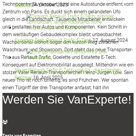
Technocentre Guyancourt, rund eine Autostunde entfernt vom
Electric
24. Oktober 2023
Zentrum von Paris. Es duckt sich einem gelandeten Ufo
gleich in die Landschaft. Tausende Mitarbeiter entwickeln
und gestalten hier Autos und Komponenten. Kein Schritt in
dem weitläufigen Gebäudekomplex bleibt unbeobachtet.
Experten-Test: Renault Trafic E-Tech
12. August 2024
Wachpersonal sichert sogar den kurzen Weg zwischen
Waschraum und Showroom. Dort steht das neue Transporter-
Trio aus Renault Trafic, Goelette und Estafette E-Tech.
Konsequent auf Elektromobilität ausgelegt. Mittendrin wie ein
Neuer Renault Trafic E-Tech und Co.: die rollenden
stolzer Vater Renault-Transporterchef Heinz-Jürgen Löw. Sein
Rechner
16. April 2025
neues Trio ist noch unfertig, es sind Frühchen. Wer spontan
einen Türgriff der drei Transporter anfasst, hält ihn
unversehens in der Hand. Und der Blick unter die Karosserie
Werden Sie VanExperte!
zeigt beim Goelette weder echte Fahrwerks- noch
Antriebskomponenten oder Batteriekästen. Es wird noch rund
ein Jahr dauern, bis die Transporter aus der Fabrik purzeln

werden. Aber das Warten könnte sich lohnen.
Tests von Experten