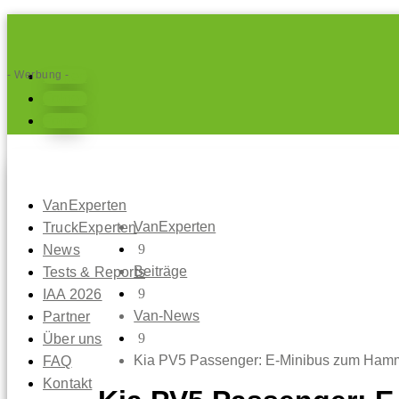
- Werbung -
Folgen
Folgen
Folgen
VanExperten
VanExperten
TruckExperten
9
News
Beiträge
Tests & Reports
9
IAA 2026
Van-News
Partner
9
Über uns
Kia PV5 Passenger: E-Minibus zum Hamm
FAQ
Kontakt