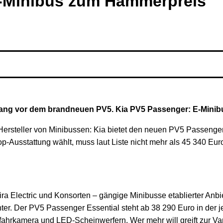
E-Minibus zum Hammerpreis
orhang vor dem brandneuen PV5. Kia PV5 Passenger: E-Min
e Hersteller von Minibussen: Kia bietet den neuen PV5 Passenger
op-Ausstattung wählt, muss laut Liste nicht mehr als 45 340 Eur
a Electric und Konsorten – gängige Minibusse etablierter Anbie
er. Der PV5 Passenger Essential steht ab 38 290 Euro in der jetzt
fahrkamera und LED-Scheinwerfern. Wer mehr will greift zur Va