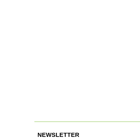
PV5 Passenger draußen: komplett eigenständiges
Design.
0
Komplette Palette: die Familie des neuen Kia PV5.
NEWSLETTER