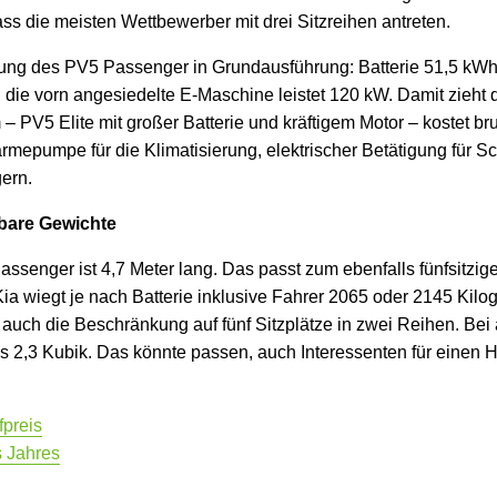
dass die meisten Wettbewerber mit drei Sitzreihen antreten.
ttung des PV5 Passenger in Grundausführung: Batterie 51,5 kWh
d die vorn angesiedelte E-Maschine leistet 120 kW. Damit zieh
m – PV5 Elite mit großer Batterie und kräftigem Motor – kostet b
ärmepumpe für die Klimatisierung, elektrischer Betätigung für 
ern.
bare Gewichte
ssenger ist 4,7 Meter lang. Das passt zum ebenfalls fünfsitzi
Kia wiegt je nach Batterie inklusive Fahrer 2065 oder 2145 Ki
rt auch die Beschränkung auf fünf Sitzplätze in zwei Reihen. Bei
s 2,3 Kubik. Das könnte passen, auch Interessenten für einen 
preis
s Jahres