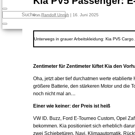
Kia PV5 Passenger: 
von
Randolf Unruh
|
16. Juni 2025
Unterwegs in grauer Arbeitskleidung: Kia PV5 Cargo.
Zentimeter für Zentimeter lüftet Kia den V
Oha, jetzt aber tief durchatmen werte etabliert
größere Batterie, den stärkeren Motor und die T
noch nicht mal an…
Einer wie keiner: der Preis ist heiß
VW ID. Buzz, Ford E-Tourneo Custom, Opel Zafir
bekommen. Kia positioniert sich erheblich darunt
zwei Schiebetüren, Navi, Klimaautomatik, Rück