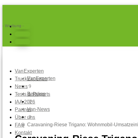
- Werbung -
Folgen
Folgen
Folgen
VanExperten
VanExperten
TruckExperten
9
News
Beiträge
Tests & Reports
9
IAA 2026
Van-News
Partner
9
Über uns
Caravaning-Riese Trigano: Wohnmobil-Umsatzein
FAQ
Kontakt