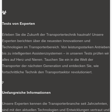
Die zahlreichen Marken der Erwin-Hymer-Group

Zur Erwin-Hymer-Group (EHG) gehören unter anderem in
Tests von Experten
alphabetischer Reihenfolge die Fabrikate: Bürstner,
Carado, Crosscamp, Dethleffs, Eriba, Etrusco, Hymer,
Erleben Sie die Zukunft der Transportertechnik hautnah! Unsere
Laika, LMC, Niesmann + Bischoff, Sunlight und die
Experten berichten über die neuesten Innovationen und
jüngst neu ein geführte Marke Corigon. Hinzu kommen
Technologien im Transporterbereich. Von leistungsstarken Antrieben
Vermietorganisationen und ein umfangreiches
bis zu intelligenten Assistenzsystemen – in unseren Tests prüfen wir
Zubehörgeschäft.
alles auf Herz und Nieren. Tauchen Sie ein in die Welt der
Transporter der nächsten Generation und entdecken Sie, wie
Und hier geht’s zur Lage der Wohnmobilbranche in
fortschrittliche Technik den Transportsektor revolutioniert.
Deuschland 2025:
CIVD: gemischte Bilanz 2025 für Wohnmobile und
p
Campervans
Umfangreiche Informationen
Unsere Experten kennen die Transporterbranche seit Jahrzehnten,
sind mit den aktuellen Technologien und Entwicklungen vertraut und