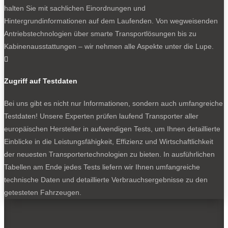
NEWSLETTER
halten Sie mit sachlichen Einordnungen und
Hintergrundinformationen auf dem Laufenden. Von wegweisenden
Antriebstechnologien über smarte Transportlösungen bis zu
Kabinenausstattungen – wir nehmen alle Aspekte unter die Lupe.

Bleiben Sie auf dem Laufenden
Zugriff auf Testdaten
Erhalten Sie die neuesten News und Hinweise auf
aktuelle Tests direkt in Ihren Posteingang
Bei uns gibt es nicht nur Informationen, sondern auch umfangreiche
Testdaten! Unsere Experten prüfen laufend Transporter aller
europäischen Hersteller in aufwendigen Tests, um Ihnen detaillierte
Einblicke in die Leistungsfähigkeit, Effizienz und Wirtschaftlichkeit
der neuesten Transportertechnologien zu bieten. In ausführlichen
Ich habe die
Datenschutzerklärung
gelesen
Tabellen am Ende jedes Tests liefern wir Ihnen umfangreiche
und akzeptiert.
technische Daten und detaillierte Verbrauchsergebnisse zu den
getesteten Fahrzeugen.
SOCIALS