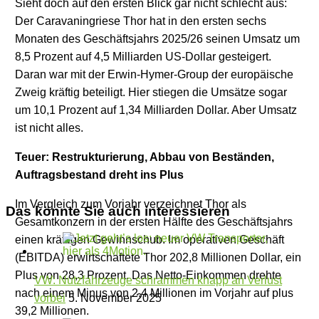
Sieht doch auf den ersten Blick gar nicht schlecht aus:
Der Caravaningriese Thor hat in den ersten sechs
Monaten des Geschäftsjahrs 2025/26 seinen Umsatz um
8,5 Prozent auf 4,5 Milliarden US-Dollar gesteigert.
Daran war mit der Erwin-Hymer-Group der europäische
Zweig kräftig beteiligt. Hier stiegen die Umsätze sogar
um 10,1 Prozent auf 1,34 Milliarden Dollar. Aber Umsatz
ist nicht alles.
Teuer: Restrukturierung, Abbau von Beständen,
Auftragsbestand dreht ins Plus
Im Vergleich zum Vorjahr verzeichnet Thor als
Das könnte Sie auch interessieren
Gesamtkonzern in der ersten Hälfte des Geschäftsjahrs
einen kräftigen Gewinnschub. Im operativen Geschäft
(EBITDA) erwirtschaftete Thor 202,8 Millionen Dollar, ein
Plus von 28,3 Prozent. Das Netto-Einkommen drehte
VW: Nutzfahrzeuge schrammen knapp an Verlust
nach einem Minus von 2,4 Millionen im Vorjahr auf plus
vorbei
5. November 2025
39,2 Millionen.