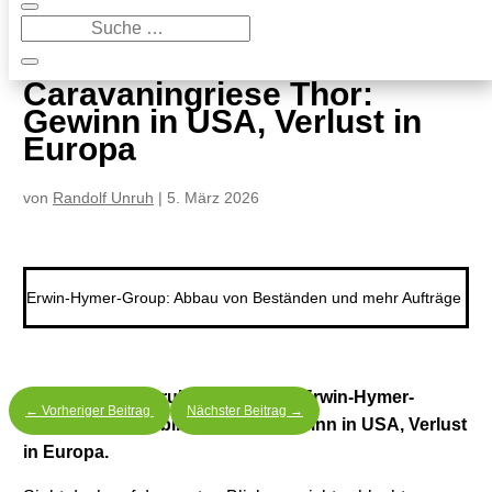
9
Caravaningriese Thor: Gewinn in USA, Verlust in Europa
Caravaningriese Thor:
Gewinn in USA, Verlust in
Europa
von
Randolf Unruh
|
5. März 2026
Erwin-Hymer-Group: Abbau von Beständen und mehr Aufträge
Das kostet: Restrukturierung der Erwin-Hymer-
←
Vorheriger Beitrag
Nächster Beitrag
→
Group. Wohnmobilriese Thor: Gewinn in USA, Verlust
in Europa.