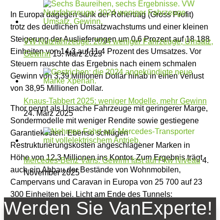
In Europa dagegen sank der Rohertrag (Gross Profit)
trotz des deutlichen Umsatzwachstums und einer kleinen
Steigerung der Auslieferungen um 0,6 Prozent auf 18 188
VW Nutzfahrzeuge: 2024 weniger Fahrzeuge, Umsatz,
Einheiten von 14,3 auf 11,4 Prozent des Umsatzes. Vor
Gewinn
13. März 2025
Steuern rauschte das Ergebnis nach einem schmalen
Gewinn von 3,39 Millionen Dollar hinab in einen Verlust
von 38,95 Millionen Dollar.
Knaus-Tabbert 2025: weniger Modelle, mehr Gewinn
Thor nennt als Ursache Fahrzeuge mit geringerer Marge,
24. März 2025
Sondermodelle mit weniger Rendite sowie gestiegene
Garantiekosten. Ebenso schlugen
Restrukturierungskosten angeschlagener Marken in
Höhe von 12,3 Millionen ins Kontor. Zum Ergebnis trägt
Mercedes-Benz Vans: Gewinn fast auf Pkw Niveau
4.
auch ein Abbau der Bestände von Wohnmobilen,
November 2025
Campervans und Caravan in Europa von 25 700 auf 23
300 Einheiten bei. Licht am Ende des Tunnels:
Werden Sie VanExperte!
Gleichzeitig ist der Auftragsbestand von 1,644 auf 1,832
Millionen Dollar gestiegen.