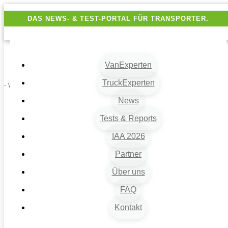
DAS NEWS- & TEST-PORTAL FÜR TRANSPORTER.
VanExperten
TruckExperten
- Werbung -
News
Tests & Reports
IAA 2026
Partner
Über uns
VanExperten
9
FAQ
Beiträge
Kontakt
9
Van-News