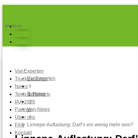
- Werbung -
Folgen
Folgen
Folgen
VanExperten
VanExperten
TruckExperten
9
News
Beiträge
Tests & Reports
9
IAA 2026
Van-News
Partner
9
Über uns
Linnepe-Auflastung: Darf’s ein wenig mehr sein?
FAQ
Kontakt