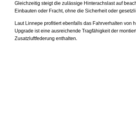
Gleichzeitig steigt die zulässige Hinterachslast auf be
Einbauten oder Fracht, ohne die Sicherheit oder gesetz
Laut Linnepe profitiert ebenfalls das Fahrverhalten von 
Upgrade ist eine ausreichende Tragfähigkeit der montier
Zusatzluftfederung enthalten.
Basis der Auflastung ist die Zusatzluftfederung AirLift Maxi.