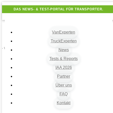
DAS NEWS- & TEST-PORTAL FÜR TRANSPORTER.
VanExperten
TruckExperten
- Werbung -
News
Tests & Reports
IAA 2026
Partner
Über uns
FAQ
Kontakt