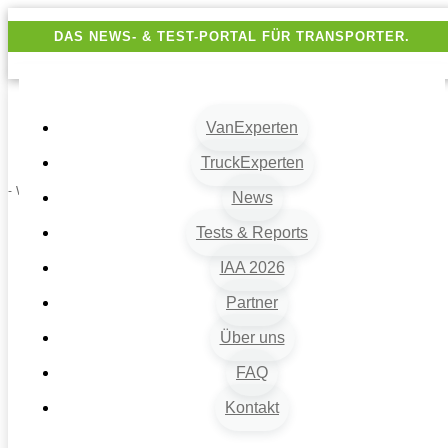
DAS NEWS- & TEST-PORTAL FÜR TRANSPORTER.
VanExperten
TruckExperten
- Werbung -
News
Tests & Reports
IAA 2026
Partner
Über uns
FAQ
Kontakt