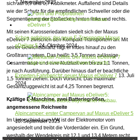
7. November 2023
sich auf 5,9 und 6,7 Kubikmeter. Auffallend sind Details
wie der Schutz für die empfindlichen Schweller oder die
Segmentierung der Stoßecken hinten links und rechts.
Mit seinen Karosseriedaten siedelt sich der Maxus
Schon gefahren: der neue E-Transporter Maxus
eDeliver 7 zwischen den Kompakt-Transportern an. Mit
eDeliver 5
24. Oktober 2024
seiner Gewichtsbilanz ragt er indes hinauf zu den
Großtransportern. Das heißt: 3,5 Tonnen zulässige
Gesamtmasse und eine Nutzlast von bis zu 1,1 Tonnen,
je nach Ausführung. Darüber hinaus darf er beachtliche
Experten-Fahrbericht: neuer Maxus eDeliver 7
13. Juli
1,5 Tonnen ziehen. Doch Vorsicht: Das maximale
2024
Gesamtzuggewicht ist auf 4,25 Tonnen begrenzt.
Kräftige E-Maschine, zwei Batteriegrößen,
angemessene Reichweite
Alpincamper: erster Campervan auf Maxus eDeliver 5
Im Unterschied zum VW ist der Elektromotor vorn
10. September 2025
angesiedelt und treibt die Vorderräder ein. Ein Grund,
weshalb der Wendekreis mit 12,1 und 13,4 Metern recht