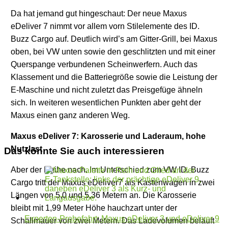
Da hat jemand gut hingeschaut: Der neue Maxus
eDeliver 7 nimmt vor allem vorn Stilelemente des ID.
Buzz Cargo auf. Deutlich wird’s am Gitter-Grill, bei Maxus
oben, bei VW unten sowie den geschlitzten und mit einer
Querspange verbundenen Scheinwerfern. Auch das
Klassement und die Batteriegröße sowie die Leistung der
E-Maschine und nicht zuletzt das Preisgefüge ähneln
sich. In weiteren wesentlichen Punkten aber geht der
Maxus einen ganz anderen Weg.
Maxus eDeliver 7: Karosserie und Laderaum, hohe
Nutzlast
Das könnte Sie auch interessieren
Aber der Reihe nach. Im Unterschied zum VW ID. Buzz
Cargo tritt der Maxus eDeliver7 als Kastenwagen in zwei
Längen von 5,0 und 5,36 Metern an. Die Karosserie
bleibt mit 1,99 Meter Höhe hauchzart unter der
Experten-Probefahrt: Maxus eDeliver 3 und eDeliver 9
Schallmauer von zwei Metern. Das Ladevolumen beläuft