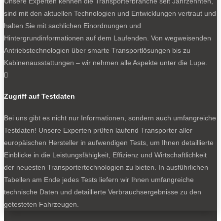
Unsere Experten kennen die Transporterbranche seit Jahrzehnten,
Importeur nicht, aber die angegebenen Daten lassen auf
sind mit den aktuellen Technologien und Entwicklungen vertraut und
etwa 100 kW schließen.
halten Sie mit sachlichen Einordnungen und
Angenehm eingerichtetes Cockpit, ambitionierter
Hintergrundinformationen auf dem Laufenden. Von wegweisenden
Preis
Antriebstechnologien über smarte Transportlösungen bis zu
Kabinenausstattungen – wir nehmen alle Aspekte unter die Lupe.
Das zweifarbig eingekleidete Cockpit macht auf den

ersten Blick einen freundlichen und modernen Eindruck.
Zur Serienausstattung zählen unter anderem die
Zugriff auf Testdaten
Klimaanlage, eine Heizung für Fahrersitz und Lenkrad,
LED-Scheinwerfer und ein Beifahrer-Doppelsitz. Die
Bei uns gibt es nicht nur Informationen, sondern auch umfangreiche
offene Ablage in der Mitte sieht aus, als wäre hier in
Testdaten! Unsere Experten prüfen laufend Transporter aller
anderen Teilen der Welt ein Schaltknauf vorgesehen.
europäischen Hersteller in aufwendigen Tests, um Ihnen detaillierte
Sehr praktisch ist im Laderaum neben der LED-
Einblicke in die Leistungsfähigkeit, Effizienz und Wirtschaftlichkeit
Beleuchtung die serienmäßige 230-Volt-Steckdose. Sie
der neuesten Transportertechnologien zu bieten. In ausführlichen
speist als elektrischer Nebenabtrieb (Fachbegriff ePTO)
Tabellen am Ende jedes Tests liefern wir Ihnen umfangreiche
Werkzeug oder elektrische Komponenten von Ausbauten
technische Daten und detaillierte Verbrauchsergebnisse zu den
mit bis zu 5 kW Leistung.
getesteten Fahrzeugen.