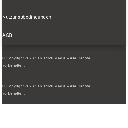
0
Nutzungsbedingungen
AGB
Zwei Batterien stehen zur Wahl: 77 oder 88 kWh Kapazität,
© Copyright 2023 Van Truck Media – Alle Rechte
geladen an der Wallbox oder an der Ladesäule.
vorbehalten.
0
© Copyright 2023 Van Truck Media – Alle Rechte
vorbehalten.