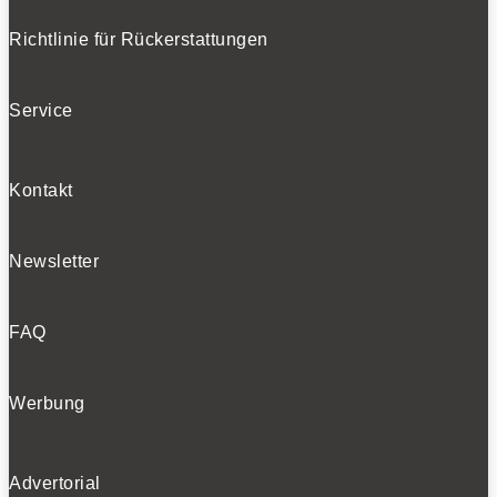
Richtlinie für Rückerstattungen
0
Service
Kontakt
Newsletter
Schlanke Rückleuchten, ihre Einfassung rahmt das Heck
nahezu komplett ein.
FAQ
0
Werbung
Advertorial