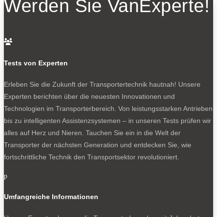
Werden Sie VanExperte!
üppig ausfällt. Die E-Maschine leistet 150 kW und bringt
es auf ein Drehmoment von 330 Nm. Die
Stromversorgung übernehmen Batterien mit wahlweise
77 oder 88 kWh Kapazität. Es handelt sich um Lithium-

Eisen-Phosphat-Akkus mit dem Vorteil einer langen
Tests von Experten
Lebensdauer. Daher kann Maxus eine lange Batterie-
Garantie von acht Jahren oder 250 000 Kilometern
Erleben Sie die Zukunft der Transportertechnik hautnah! Unsere
spendieren.
Experten berichten über die neuesten Innovationen und
Technologien im Transporterbereich. Von leistungsstarken Antrieben
Importeur Maxomotive nennt eine Reichweite nach
bis zu intelligenten Assistenzsystemen – in unseren Tests prüfen wir
WLTP von 318 bis 370 Kilometern, abhängig vom
alles auf Herz und Nieren. Tauchen Sie ein in die Welt der
Modell. Im Stadtzyklus wächst sie auf mehr als 500
Transporter der nächsten Generation und entdecken Sie, wie
Kilometer. Vorteil für den Stromkonsum: Der Maxus
fortschrittliche Technik den Transportsektor revolutioniert.
eDeliver 7 soll einen sehr günstigen
Luftwiderstandsbeiwert von cw=0,3 erreichen. Geladen
p
wird an der Wallbox über das bordeigene Ladegerät mit
maximal 11 kW. Der eDeliver 7 ist ebenfalls
Umfangreiche Informationen
schnellladefähig. Eine konkrete Ladeleistung nennt der