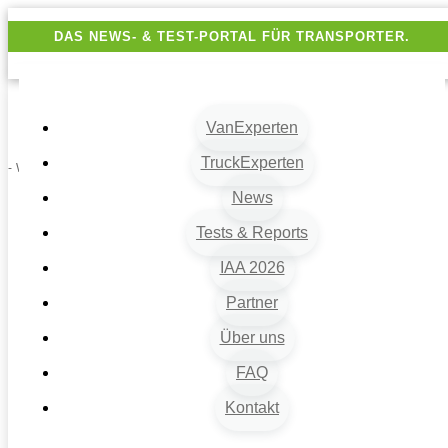
DAS NEWS- & TEST-PORTAL FÜR TRANSPORTER.
VanExperten
TruckExperten
- Werbung -
News
Tests & Reports
IAA 2026
Partner
Über uns
VanExperten
9
FAQ
Beiträge
Kontakt
9
Van-News