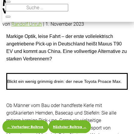
Maxus T90 EV, der erste
vollelektrische Pick-up
von
Randolf Unruh
|
1. November 2023
Markige Optik, leise Fahrt – der erste vollelektrisch
angetriebene Pick-up in Deutschland heißt Maxus T90
EV und kommt aus China. Eine vollwertige Alternative zu
starken Verbrennern?
Blickt ein wenig grimmig drein: der neue Toyota Proace Max.
Ob Männer vom Bau oder handfeste Kerle mit
großkarierten Hemden, Basecap und Stiefeln: Sie alle
mögen kernige Pick-ups. Gerne als vielseitige
←
Vorheriger Beitrag
Nächster Beitrag
→
Doppelkabine zum wechselseitigen Transport von