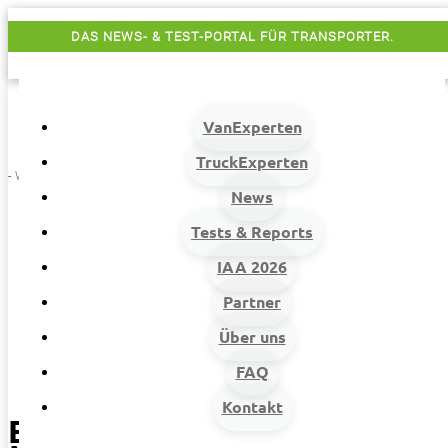
DAS NEWS- & TEST-PORTAL FÜR TRANSPORTER.
VanExperten
TruckExperten
- Werbung -
News
Tests & Reports
VanExperten
9
IAA 2026
Beiträge
Partner
9
Hersteller
Über uns
9
Maxus
FAQ
9
Experten-Probefahrt: Maxus T90 EV, der erste vollelektrische Pick-up
Kontakt
Experten-Probefahrt: