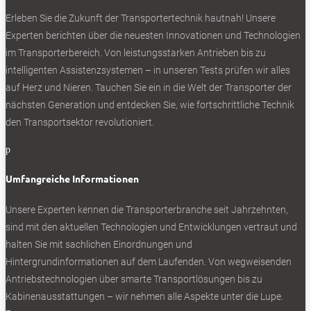
130 kW, das Drehmoment auf 310 Nm. Wer will, wählt
Erleben Sie die Zukunft der Transportertechnik hautnah! Unsere
zwischen drei Fahrmodi. Egal welche Einstellung, stets
Experten berichten über die neuesten Innovationen und Technologien
stiebt der wuchtige Pickup beim Tritt aufs Fahrpedal
im Transporterbereich. Von leistungsstarken Antrieben bis zu
vehement davon. Während Verbrenner-Pickups meist eher
intelligenten Assistenzsystemen – in unseren Tests prüfen wir alles
gemächlich Fahrt aufnehmen. Dabei wiegt der wuchtige
auf Herz und Nieren. Tauchen Sie ein in die Welt der Transporter der
Maxus mitsamt Fahrer immerhin rund 2,4 Tonnen. Bleibt
nächsten Generation und entdecken Sie, wie fortschrittliche Technik
bis zur zulässigen Gesamtmasse eine Nutzlast von 900
den Transportsektor revolutioniert.
Kilo.
p
Klassisches Format, angenehmes Interieur
Umfangreiche Informationen
Mit knapp 5,4 Meter Länge hat der Maxus T90 EV das
klassische Format mittelgroßer Pick-ups. Und ist doch
Unsere Experten kennen die Transporterbranche seit Jahrzehnten,
ganz anders. Gestartet wird per Zündschlüssel, obwohl
sind mit den aktuellen Technologien und Entwicklungen vertraut und
hier nichts mehr zündet. Die Armaturen zeigen mit Tacho
halten Sie mit sachlichen Einordnungen und
und Powermeter als beherrschenden Instrumenten einen
Hintergrundinformationen auf dem Laufenden. Von wegweisenden
gewohnten Zuschnitt, Anzeigen für den Stromvorrat, für
Antriebstechnologien über smarte Transportlösungen bis zu
Reichweite und anderes mehr komplettieren das Bild.
Kabinenausstattungen – wir nehmen alle Aspekte unter die Lupe.
Mittschiffs thront ein großer Bildschirm. Für wesentliche