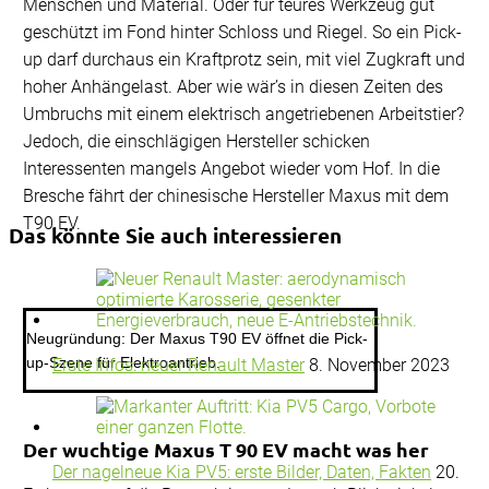
Menschen und Material. Oder für teures Werkzeug gut
geschützt im Fond hinter Schloss und Riegel. So ein Pick-
up darf durchaus ein Kraftprotz sein, mit viel Zugkraft und
hoher Anhängelast. Aber wie wär’s in diesen Zeiten des
Umbruchs mit einem elektrisch angetriebenen Arbeitstier?
Jedoch, die einschlägigen Hersteller schicken
Interessenten mangels Angebot wieder vom Hof. In die
Bresche fährt der chinesische Hersteller Maxus mit dem
T90 EV.
Das könnte Sie auch interessieren
Neugründung: Der Maxus T90 EV öffnet die Pick-
up-Szene für Elektroantrieb.
Erste Infos: neuer Renault Master
8. November 2023
Der wuchtige Maxus T 90 EV macht was her
Der nagelneue Kia PV5: erste Bilder, Daten, Fakten
20.