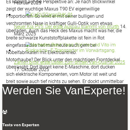
Es kommt auf die Perspektive an: Je nach Blickwinkel
Februar 2025
zeigt der wuchtige Maxus T90 EV eigenwillige
Proportionen. So wirkt er mit seiner bulligen und
verchromten Nase in kräftiger Gulli-Optik vorn etwas
Neuer Kia PV5: Der erste Ausbau stammt von Würth
14.
überladen. Auch das Heck des Maxus macht was her, die
März 2025
breite schwarze Kunststoffplakette ist fein in Rot
eingefasst, das hat man heute auch gern bei
Nobelfabrikaten mit Elektroantrieb.
Motorhaube? Der Blick unter den mächtigen Frontdeckel
Zahlen bitte: erste Daten zum dritten Van-Quartal 2025
überrascht: Dort thront keine E-Maschine, dort ducken
17. Oktober 2025
sich elektrische Komponenten, vom Motor ist weit und
breit sowie auch tief nichts zu sehen. Er dockt unmittelbar
Werden Sie VanExperte!
an der angetriebenen Hinterachse an. Ursprünglich war
der Platz in der ersten Reihe für einen großen Diesel
vorgesehen. Jetzt aber dreht der Maxus europäischen
Anbietern die kräftig geformte Nase, der erste

serienmäßige E-Pick-up kommt aus Fernost.
Die Maximalleistung seiner E-Maschine beläuft sich auf
Tests von Experten