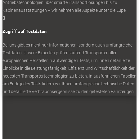
Antriebstechnologien über smarte Transportlösungen bis zu
Dort geht’s hin: Die kompakten Transporter ziehen nun zu den
Kabinenausstattungen – wir nehmen alle Aspekte unter die Lupe.
Lieferwagen um.

Zugriff auf Testdaten
NEWSLETTER
Bei uns gibt es nicht nur Informationen, sondern auch umfangreiche
Testdaten! Unsere Experten prüfen laufend Transporter aller
europäischen Hersteller in aufwendigen Tests, um Ihnen detaillierte
Einblicke in die Leistungsfähigkeit, Effizienz und Wirtschaftlichkeit der
Bleiben Sie auf dem Laufenden
neuesten Transportertechnologien zu bieten. In ausführlichen Tabellen
am Ende jedes Tests liefern wir Ihnen umfangreiche technische Daten
Erhalten Sie die neuesten News und Hinweise auf
und detaillierte Verbrauchsergebnisse zu den getesteten Fahrzeugen.
aktuelle Tests direkt in Ihren Posteingang
Ich habe die
Datenschutzerklärung
gelesen