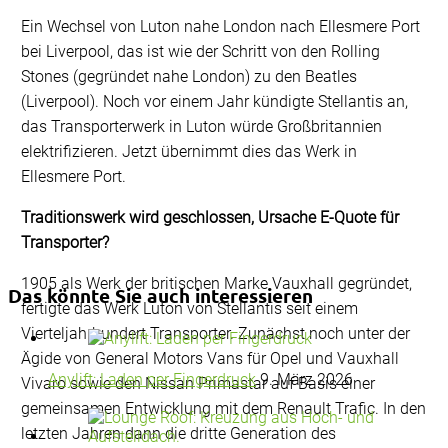
Ein Wechsel von Luton nahe London nach Ellesmere Port
bei Liverpool, das ist wie der Schritt von den Rolling
Stones (gegründet nahe London) zu den Beatles
(Liverpool). Noch vor einem Jahr kündigte Stellantis an,
das Transporterwerk in Luton würde Großbritannien
elektrifizieren. Jetzt übernimmt dies das Werk in
Ellesmere Port.
Traditionswerk wird geschlossen, Ursache E-Quote für
Transporter?
1905 als Werk der britischen Marke Vauxhall gegründet,
Das könnte Sie auch interessieren
fertigte das Werk Luton von Stellantis seit einem
Vierteljahrhundert Transporter. Zunächst noch unter der
Ägide von General Motors Vans für Opel und Vauxhall
Anylift: Laden per Fingerdruck
9. März 2026
Vivaro sowie den Nissan Primastar auf Basis einer
gemeinsamen Entwicklung mit dem Renault Trafic. In den
letzten Jahren dann die dritte Generation des