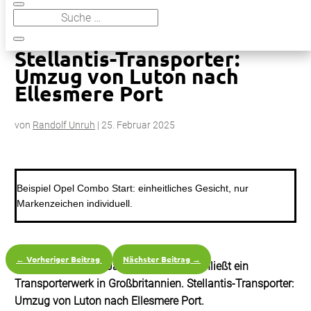
9
Stellantis-Transporter: Umzug von Luton nach Ellesmere Port
Stellantis-Transporter:
Umzug von Luton nach
Ellesmere Port
von
Randolf Unruh
|
25. Februar 2025
Beispiel Opel Combo Start: einheitliches Gesicht, nur
Markenzeichen individuell.
←
Vorheriger Beitrag
Nächster Beitrag
→
Das Aus nach 120 Jahren: Stellantis schließt ein
Transporterwerk in Großbritannien. Stellantis-Transporter:
Umzug von Luton nach Ellesmere Port.