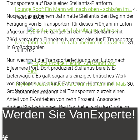
Transporters auf Basis einer Stellantis-Plattform.
Lounge Roof: Ein Mann will nach oben - schlafen im…
4.
Noch vor exakt einem Jahr hatte Stellantis den Beginn der
Februar 2025
Fertigung von E-Transportern für dieses Frühjahr in Luton
angekündigt. Im vergangenen Jahr war Stellantis mit
7861 verkauften Einheiten Nummer eins für E-Transporter
Iveco fährt nach Indien: Tata übernimmt das Steuer
31.
in Großbritannien.
Juli 2025
Nun wechselt die Transporterfertigung von Luton nach
Ellesmere Port. Dort produziert Stellantis bereits E-
Lieferwagen. Es galt sogar als einziges britisches Werk
von Stellantis allein für E-Fahrzeuge. Hintergrund:
Toyota Proace/Proace Max: Transporter nach Maß
30.
Großbritannien verlangt bei Transportern zurzeit einen
September 2025
Anteil von E-Antrieben von zehn Prozent. Ansonsten
drohen Strafzahlungen. Bei Pkw belief sich die Quote im
Werden Sie VanExperte!
vergangenen Jahr auf 22 Prozent, dieses Jahr steigt sie
nach aktuellem Stand auf 28 Prozent.
Unterstützungsmaßnahmen gibt es nicht.
