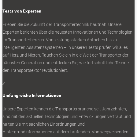
Hier gibt’s die Infos zu den aktuellen Stellantis-
Transportern:
Tests von Experten
Stellantis: IAA-Neuheiten von Citroen, Fiat, Opel und
Erleben Sie die Zukunft der Transportertechnik hautnah! Unsere
Peugeot
Experten berichten über die neuesten Innovationen und Technologien
Stellantis gibt Stoff: Opel Movano Hydrogen mit
im Transporterbereich. Von leistungsstarken Antrieben bis zu
Brennstoffzelle
intelligenten Assistenzsystemen – in unseren Tests prüfen wir alles
Experten Probefahrt Peugeot E-Expert: Vorsicht Katzen
auf Herz und Nieren. Tauchen Sie ein in die Welt der Transporter der
Experten-Test: Opel Movano
nächsten Generation und entdecken Sie, wie fortschrittliche Technik
den Transportsektor revolutioniert.
p
0
Umfangreiche Informationen
Unsere Experten kennen die Transporterbranche seit Jahrzehnten,
sind mit den aktuellen Technologien und Entwicklungen vertraut und
halten Sie mit sachlichen Einordnungen und
Hintergrundinformationen auf dem Laufenden. Von wegweisenden