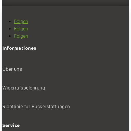
und akzeptiert.
Folgen
Folgen
SOCIALS
Folgen
Informationen
Folgen
Folgen
Folgen
Über uns
BELIEBTE NEWS
Widerrufsbelehrung
Richtlinie für Rückerstattungen
BELIEBTE TESTS
Service