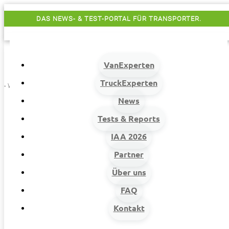
DAS NEWS- & TEST-PORTAL FÜR TRANSPORTER.
VanExperten
TruckExperten
- Werbung -
News
Tests & Reports
IAA 2026
Partner
Über uns
VanExperten
9
FAQ
Beiträge
Kontakt
9
Van-News