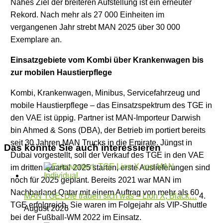
Nahes Ziel der breiteren Aufstellung ist ein erneuter
Rekord. Nach mehr als 27 000 Einheiten im
vergangenen Jahr strebt MAN 2025 über 30 000
Exemplare an.
Einsatzgebiete vom Kombi über Krankenwagen bis
zur mobilen Haustierpflege
Kombi, Krankenwagen, Minibus, Servicefahrzeug und
mobile Haustierpflege – das Einsatzspektrum des TGE in
den VAE ist üppig. Partner ist MAN-Importeur Darwish
bin Ahmed & Sons (DBA), der Betrieb im portiert bereits
seit 30 Jahren MAN Trucks in die Emirate. Jüngst in
Das könnte Sie auch interessieren
Dubai vorgestellt, soll der Verkauf des TGE in den VAE
im dritten Quartal 2025 starten, erste Auslieferungen sind
noch für 2025 geplant. Bereits 2021 war MAN im
Nachbarland Qatar mit einem Auftrag von mehr als 60
MAN TGE: Die trauen sich was – Lion X, Black…
4.
TGE erfolgreich. Sie waren im Folgejahr als VIP-Shuttle
August 2026
bei der Fußball-WM 2022 im Einsatz.