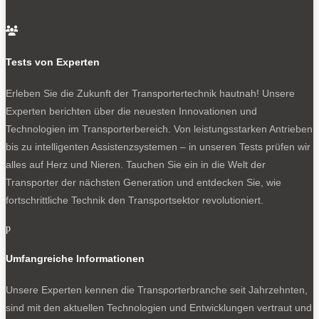
Sand in Sicht: TGE in den Vereinigten Arabischen Emiraten.

Tests von Experten
0
Erleben Sie die Zukunft der Transportertechnik hautnah! Unsere
Experten berichten über die neuesten Innovationen und
Technologien im Transporterbereich. Von leistungsstarken Antrieben
bis zu intelligenten Assistenzsystemen – in unseren Tests prüfen wir
alles auf Herz und Nieren. Tauchen Sie ein in die Welt der
Transporter der nächsten Generation und entdecken Sie, wie
fortschrittliche Technik den Transportsektor revolutioniert.
Vorgeführt: TGE in Dubai.
p
NEWSLETTER
Umfangreiche Informationen
Unsere Experten kennen die Transporterbranche seit Jahrzehnten,
sind mit den aktuellen Technologien und Entwicklungen vertraut und