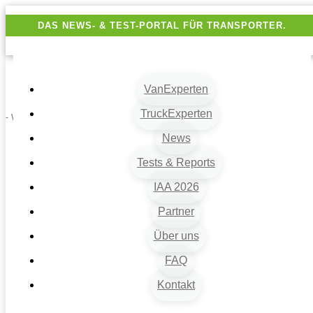
DAS NEWS- & TEST-PORTAL FÜR TRANSPORTER.
VanExperten
TruckExperten
- Werbung -
News
Tests & Reports
IAA 2026
Partner
Über uns
VanExperten
9
FAQ
Beiträge
Kontakt
9
Van-News