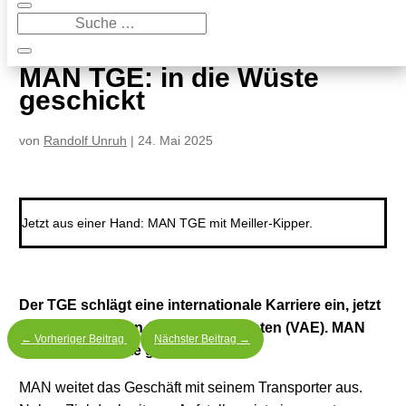
9
MAN TGE: in die Wüste geschickt
MAN TGE: in die Wüste
geschickt
von
Randolf Unruh
|
24. Mai 2025
Jetzt aus einer Hand: MAN TGE mit Meiller-Kipper.
Der TGE schlägt eine internationale Karriere ein, jetzt
in den Vereinigten Arabische Emiraten (VAE). MAN
←
Vorheriger Beitrag
Nächster Beitrag
→
TGE: in die Wüste geschickt.
MAN weitet das Geschäft mit seinem Transporter aus.