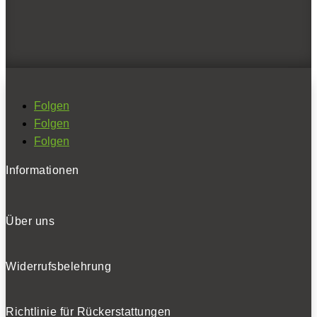
Folgen
BELIEBTE NEWS
Folgen
Folgen
BELIEBTE TESTS
Folgen
Informationen
Über uns
Widerrufsbelehrung
Richtlinie für Rückerstattungen