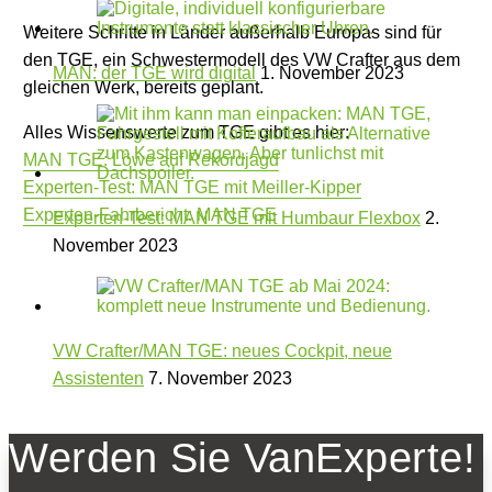
Weitere Schritte in Länder außerhalb Europas sind für
den TGE, ein Schwestermodell des VW Crafter aus dem
MAN: der TGE wird digital
1. November 2023
gleichen Werk, bereits geplant.
Alles Wissenswerte zum TGE gibt es hier:
MAN TGE: Löwe auf Rekordjagd
Experten-Test: MAN TGE mit Meiller-Kipper
Experten-Fahrbericht: MAN TGE
Experten-Test: MAN TGE mit Humbaur Flexbox
2.
November 2023
0
VW Crafter/MAN TGE: neues Cockpit, neue
Assistenten
7. November 2023
Werden Sie VanExperte!