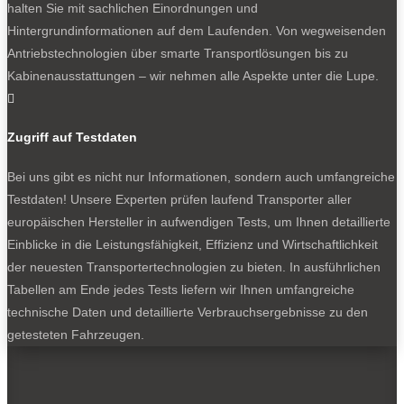
halten Sie mit sachlichen Einordnungen und
Bleiben Sie auf dem Laufenden
Hintergrundinformationen auf dem Laufenden. Von wegweisenden
Antriebstechnologien über smarte Transportlösungen bis zu
Erhalten Sie die neuesten News und Hinweise auf
Kabinenausstattungen – wir nehmen alle Aspekte unter die Lupe.
aktuelle Tests direkt in Ihren Posteingang

Zugriff auf Testdaten
Bei uns gibt es nicht nur Informationen, sondern auch umfangreiche
Testdaten! Unsere Experten prüfen laufend Transporter aller
Ich habe die
Datenschutzerklärung
gelesen
europäischen Hersteller in aufwendigen Tests, um Ihnen detaillierte
und akzeptiert.
Einblicke in die Leistungsfähigkeit, Effizienz und Wirtschaftlichkeit
der neuesten Transportertechnologien zu bieten. In ausführlichen
Tabellen am Ende jedes Tests liefern wir Ihnen umfangreiche
SOCIALS
technische Daten und detaillierte Verbrauchsergebnisse zu den
getesteten Fahrzeugen.
Folgen
Folgen