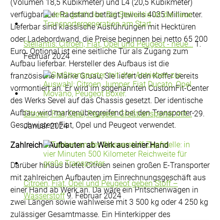
(Volumen 18,5 Kubikmeter) und L4 (20,5 Kubikmeter)
verfügbar. Der Radstand beträgt jeweils 4035 Millimeter.
Lieferbar sind klassische Ausführungen mit Hecktüren
oder Ladebordwand, die Preise beginnen bei netto 65 200
Stellantis: Citroen, Fiat, Opel und Peugeot - neue…
1.
Euro. Optional ist eine seitliche Tür als Zugang zum
Februar 2024
Aufbau lieferbar. Hersteller des Aufbaus ist die
französische Marke Gruau, Sie liefert den Koffer bereits
vormontiert an. Er wird im sogenannten CustomFit-Center
des Werks Sevel auf das Chassis gesetzt. Der identische
Aufbau wird markenübergreifend bei den Transporter-
Citroen, Fiat, Opel, Peugeot: Großtransporter mit…
29.
Geschwistern Fiat, Opel und Peugeot verwendet.
Januar 2024
Zahlreiche Aufbauten ab Werk aus einer Hand
Darüber hinaus bietet Citroen seinen großen E-Transporter
mit zahlreichen Aufbauten im Einrechnungsgeschäft aus
Citroen, Fiat, Opel und Peugeot geben Stoff –
einer Hand ab Werk an. Da wäre ein Pritschenwagen in
Wasserstoff
9. Februar 2024
zwei Längen sowie wahlweise mit 3 500 kg oder 4 250 kg
zulässiger Gesamtmasse. Ein Hinterkipper des