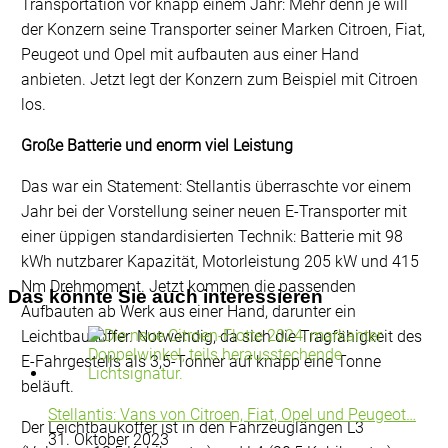
Transportation vor knapp einem Jahr: Mehr denn je will
der Konzern seine Transporter seiner Marken Citroen, Fiat,
Peugeot und Opel mit aufbauten aus einer Hand
anbieten. Jetzt legt der Konzern zum Beispiel mit Citroen
los.
Große Batterie und enorm viel Leistung
Das war ein Statement: Stellantis überraschte vor einem
Jahr bei der Vorstellung seiner neuen E-Transporter mit
einer üppigen standardisierten Technik: Batterie mit 98
kWh nutzbarer Kapazität, Motorleistung 205 kW und 415
Nm Drehmoment. Jetzt kommen die passenden
Das könnte Sie auch interessieren
Aufbauten ab Werk aus einer Hand, darunter ein
Leichtbaukoffer. Notwendig, da sich die Tragfähigkeit des
E-Fahrgestells als 3,5-Tonner auf knapp eine Tonne
beläuft.
Stellantis: Vans von Citroen, Fiat, Opel und Peugeot…
Der Leichtbaukoffer ist in den Fahrzeuglängen L3
31. Oktober 2023