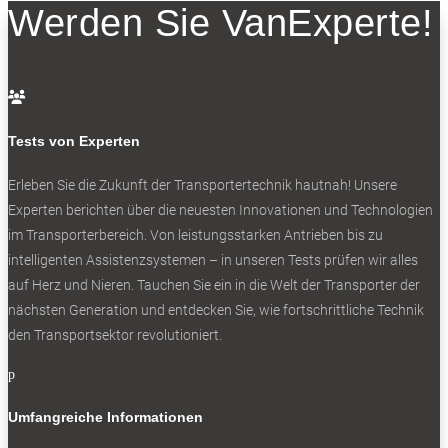
Werden Sie VanExperte!
italienischen Fabrikats Scattolini als 4,25-Tonner sowie
ein Dreiseiten-Kipper der französischen Marke JPM.
Hinzu kommen die gewohnten Kastenwagen.

Was der elektrifizierte Citroen E-Jumper kann, zeigt der
Test seines Zwillingsbruders:
Tests von Experten
Experten-Test: Fiat E-Ducato
Erleben Sie die Zukunft der Transportertechnik hautnah! Unsere
Experten berichten über die neuesten Innovationen und Technologien
im Transporterbereich. Von leistungsstarken Antrieben bis zu
0
intelligenten Assistenzsystemen – in unseren Tests prüfen wir alles
auf Herz und Nieren. Tauchen Sie ein in die Welt der Transporter der
nächsten Generation und entdecken Sie, wie fortschrittliche Technik
den Transportsektor revolutioniert.
p
Umfangreiche Informationen
Wahlweise Heckflügeltüren oder Ladebordwand.