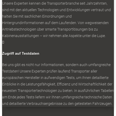
Unsere Experten kennen die Transporterbranche seit Jahrzehnten,
sind mit den aktuellen Technologien und Entwicklungen vertraut und
halten Sie mit sachlichen Einordnungen und
0
Hintergrundinformationen auf dem Laufenden. Von wegweisenden
Antriebstechnologien über smarte Transportlösungen bis zu
Kabinenausstattungen – wir nehmen alle Aspekte unter die Lupe.

Zugriff auf Testdaten
Schnittige Silhouette: Citroen mit langem Radstand und
Bei uns gibt es nicht nur Informationen, sondern auch umfangreiche
Kofferaufbau.
Testdaten! Unsere Experten prüfen laufend Transporter aller
europäischen Hersteller in aufwendigen Tests, um Ihnen detaillierte
Einblicke in die Leistungsfähigkeit, Effizienz und Wirtschaftlichkeit der
NEWSLETTER
neuesten Transportertechnologien zu bieten. In ausführlichen Tabellen
am Ende jedes Tests liefern wir Ihnen umfangreiche technische Daten
und detaillierte Verbrauchsergebnisse zu den getesteten Fahrzeugen.