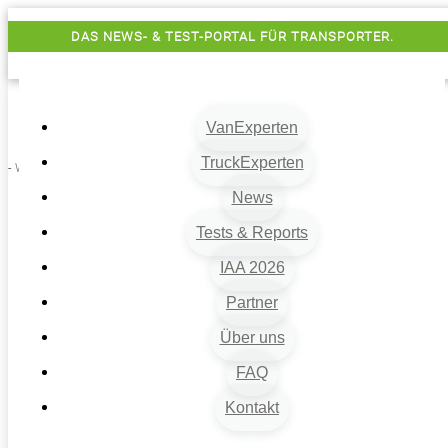
DAS NEWS- & TEST-PORTAL FÜR TRANSPORTER.
VanExperten
TruckExperten
- Werbung -
News
Tests & Reports
IAA 2026
Partner
Über uns
VanExperten
9
FAQ
Beiträge
Kontakt
9
Van-News