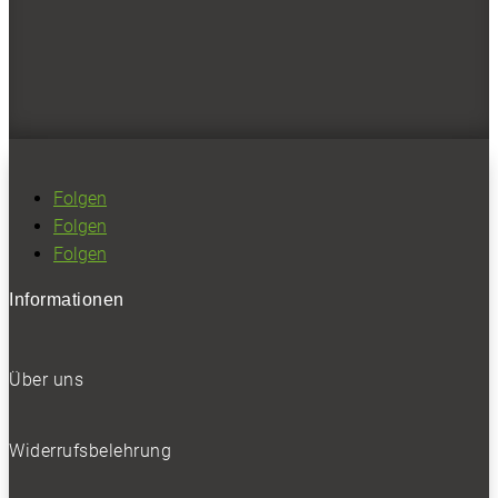
Bleiben Sie auf dem Laufenden
Erhalten Sie die neuesten News und Hinweise auf
aktuelle Tests direkt in Ihren Posteingang
Folgen
Folgen
Ich habe die
Datenschutzerklärung
gelesen
Folgen
und akzeptiert.
Informationen
SOCIALS
Über uns
Folgen
Widerrufsbelehrung
Folgen