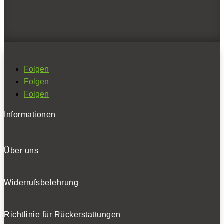
Erhalten Sie die neuesten News und Hinweise auf
aktuelle Tests direkt in Ihren Posteingang
Folgen
Folgen
Folgen
Ich habe die
Datenschutzerklärung
gelesen
und akzeptiert.
Informationen
Über uns
SOCIALS
Widerrufsbelehrung
Folgen
Folgen
Folgen
Richtlinie für Rückerstattungen