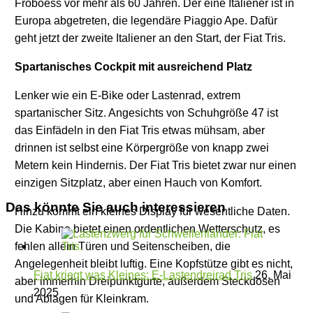
Froboess vor mehr als 60 Jahren. Der eine Italiener ist in
Europa abgetreten, die legendäre Piaggio Ape. Dafür
geht jetzt der zweite Italiener an den Start, der Fiat Tris.
Spartanisches Cockpit mit ausreichend Platz
Lenker wie ein E-Bike oder Lastenrad, extrem
spartanischer Sitz. Angesichts von Schuhgröße 47 ist
das Einfädeln in den Fiat Tris etwas mühsam, aber
drinnen ist selbst eine Körpergröße von knapp zwei
Metern kein Hindernis. Der Fiat Tris bietet zwar nur einen
einzigen Sitzplatz, aber einen Hauch von Komfort.
Das könnte Sie auch interessieren
Hinzu kommt ein kleines Display für wesentliche Daten.
Die Kabine bietet einen ordentlichen Wetterschutz, es
fehlen allein Türen und Seitenscheiben, die
Angelegenheit bleibt luftig. Eine Kopfstütze gibt es nicht,
Fiat kriegt was Kleines: E-Lastendreirad Tris
26. Mai
aber immerhin Dreipunktgurte, außerdem Steckdosen
2025
und Ablagen für Kleinkram.