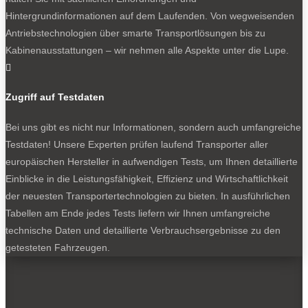
Hintergrundinformationen auf dem Laufenden. Von wegweisenden
Antriebstechnologien über smarte Transportlösungen bis zu
0
Kabinenausstattungen – wir nehmen alle Aspekte unter die Lupe.

Zugriff auf Testdaten
Bei uns gibt es nicht nur Informationen, sondern auch umfangreiche
Testdaten! Unsere Experten prüfen laufend Transporter aller
europäischen Hersteller in aufwendigen Tests, um Ihnen detaillierte
Schielender Blick und überraschende Tragfähigkeit.
Einblicke in die Leistungsfähigkeit, Effizienz und Wirtschaftlichkeit
der neuesten Transportertechnologien zu bieten. In ausführlichen
Tabellen am Ende jedes Tests liefern wir Ihnen umfangreiche
NEWSLETTER
technische Daten und detaillierte Verbrauchsergebnisse zu den
getesteten Fahrzeugen.
Bleiben Sie auf dem Laufenden