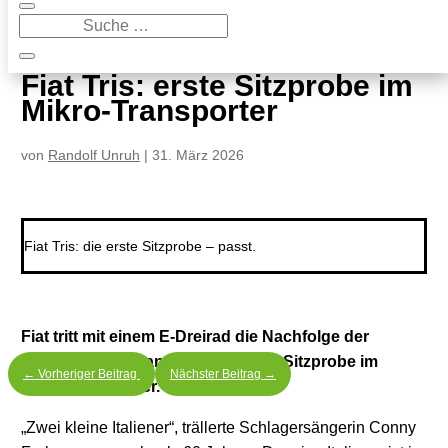
9
Fiat Tris: erste Sitzprobe im Mikro-Transporter
Fiat Tris: erste Sitzprobe im
Mikro-Transporter
von
Randolf Unruh
|
31. März 2026
Fiat Tris: die erste Sitzprobe – passt.
Fiat tritt mit einem E-Dreirad die Nachfolge der
legendären Ape an. Fiat Tris: erste Sitzprobe im
←
Vorheriger Beitrag
Nächster Beitrag
→
Mikro-Transporter.
„Zwei kleine Italiener“, trällerte Schlagersängerin Conny