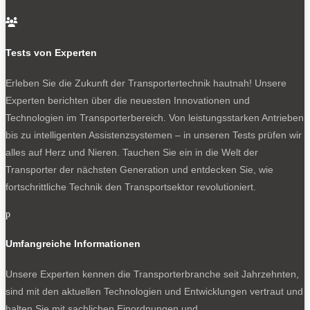
Angetrieben von einem 48-Volt-Elektromotor mit 9 kW

Spitzenleistung und einem Drehmoment von 45 Nm
erreicht der Fiat Tris eine Höchstgeschwindigkeit von 45
Tests von Experten
km/h. Die Batterie verfügt über eine Kapazität von 6,9
Erleben Sie die Zukunft der Transportertechnik hautnah! Unsere
kWh, damit soll der Lastenzwerg bis zu 90 Kilometer weit
Experten berichten über die neuesten Innovationen und
kommen. Weiter wird man mit ihm am Tag auch kaum
Technologien im Transporterbereich. Von leistungsstarken Antrieben
fahren wollen. Aufgeladen wird der Kleine an der 230-
bis zu intelligenten Assistenzsystemen – in unseren Tests prüfen wir
Volt-Steckdose. Die Antriebstechnik stammt aus dem
alles auf Herz und Nieren. Tauchen Sie ein in die Welt der
Mikrocar Fiat Topolino und dessen Geschwistern.
Transporter der nächsten Generation und entdecken Sie, wie
Mikro-Transporter sprießen an vielen Stellen, drei von
fortschrittliche Technik den Transportsektor revolutioniert.
vielen Beispielen::
p
Neuer Mikrotransporter Tyn-e LTX: der süße Gernegroß
Nachwuchs bei Renault: Mikro-Transporter Mobilize
Umfangreiche Informationen
Bento
Mercedes eSprinter plus Profi-Lastenrad: die tollen
Unsere Experten kennen die Transporterbranche seit Jahrzehnten,
Kisten
sind mit den aktuellen Technologien und Entwicklungen vertraut und
halten Sie mit sachlichen Einordnungen und