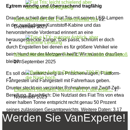
Extrem wendig und überraschend tragfähig
Draußen schielt der der Fiat Tris mit seinen LED-Lampen
Nachwuchs für Fiat: E-Lastendreirad Tris
22.
in der zweifarbigen Kunststoff-Kabine und das
Dezember 2025
hervorstehende Vorderrad erinnert an eine
herausgestreckte Zunge. Das passt, schnurrt er doch
durch Engstellen bei denen es für größere Vehikel wie
beim Hund vor der Metzgerei heißt: Wir müssen draußen
Neuer Mikrotransporter Tyn-e LTX: der süße Gernegroß
bleiben.
27. September 2025
Es soll den Lastenzwerg als Pritschenwagen, Plattform-
Fahrgestell und Fahrgestell mit Fahrerhaus geben.
Drunter steckt ein verzinkter Rohrrahmen mit Zwölf-Zoll-
Experten-Probefahrt: Maxus T90 EV, der erste…
1.
Bereifung. Beachtlich: Die Nutzlast des Fiat Tris von etwa
November 2023
einer halben Tonne entspricht recht genau 50 Prozent
seines zulässigen Gesamtgewichts. Weitere Daten: 3,17
Werden Sie VanExperte!
Meter Länge, Wendekreis lediglich knapp über sechs
Meter, Ladefläche rund 2,25 Quadratmeter.