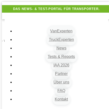
DAS NEWS- & TEST-PORTAL FÜR TRANSPORTER.
VanExperten
TruckExperten
- Werbung -
News
Tests & Reports
IAA 2026
Partner
Über uns
VanExperten
9
FAQ
Beiträge
Kontakt
9
Van-News