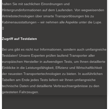
halten Sie mit sachlichen Einordnungen und
Hintergrundinformationen auf dem Laufenden. Von wegweisenden
Antriebstechnologien über smarte Transportlösungen bis zu
NEWSLETTER
Kabinenausstattungen – wir nehmen alle Aspekte unter die Lupe.

Zugriff auf Testdaten
Bleiben Sie auf dem Laufenden
Bei uns gibt es nicht nur Informationen, sondern auch umfangreiche
Testdaten! Unsere Experten prüfen laufend Transporter aller
Erhalten Sie die neuesten News und Hinweise auf
europäischen Hersteller in aufwendigen Tests, um Ihnen detaillierte
aktuelle Tests direkt in Ihren Posteingang
Einblicke in die Leistungsfähigkeit, Effizienz und Wirtschaftlichkeit
der neuesten Transportertechnologien zu bieten. In ausführlichen
Tabellen am Ende jedes Tests liefern wir Ihnen umfangreiche
technische Daten und detaillierte Verbrauchsergebnisse zu den
getesteten Fahrzeugen.
Ich habe die
Datenschutzerklärung
gelesen
und akzeptiert.