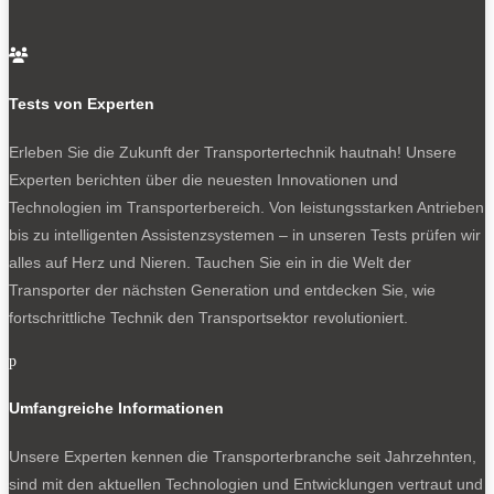
In Nordamerika konnte Ram den Absatz um 21 Prozent
steigern. Stellantis erreichte im ersten Quartal einen

wachsenden Marktanteil von 14,8 Prozent und nimmt die
Position drei ein. Gleiches gilt für Mexiko.
Tests von Experten
Im Segment MEA – Türkei, Afrika und arabische
Erleben Sie die Zukunft der Transportertechnik hautnah! Unsere
Halbinsel – liegt Stellantis nach dem ersten Quartal auf
Experten berichten über die neuesten Innovationen und
Platz zwei. Im Transporter-Segment sowie bei kompakten
Technologien im Transporterbereich. Von leistungsstarken Antrieben
Vans sieht sich Stellantis sogar oben auf dem Treppchen.
bis zu intelligenten Assistenzsystemen – in unseren Tests prüfen wir
Herausragend sind die Ergebnisse in der Türkei,
alles auf Herz und Nieren. Tauchen Sie ein in die Welt der
Marokko, Algerien und Tunesien, jeweils mit Platz eins in
Transporter der nächsten Generation und entdecken Sie, wie
der Zulassungsstatistik.
fortschrittliche Technik den Transportsektor revolutioniert.
Und hier geht’s zu den Transportern:
p
Stellantis: Umstieg leicht gemacht, E-Transporter zum
Dieselpreis
Umfangreiche Informationen
Experten-Test: Citroen E-Berlingo für Schornsteinfeger
Experten-Test: Opel Vivaro Electric XL
Unsere Experten kennen die Transporterbranche seit Jahrzehnten,
Experten-Test: Fiat E-Ducato
sind mit den aktuellen Technologien und Entwicklungen vertraut und