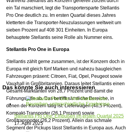
Während Stellantis als Konzern generell zurzeit durch
ein Tal marschiert, legt die Transportersparte Stellantis
Pro One deutlich zu. Im ersten Quartal dieses Jahres
kletterten die Transporter-Neuzulassungen weltweit um
sieben Prozent auf 408 301 Einheiten. In Europa
behauptete Stellantis seine Rolle als Nummer eins.
Stellantis Pro One in Europa
Stellantis zählt gerne zusammen, ist der Konzern doch in
Europa mit gleich fünf Marken und nahezu baugleichen
Fahrzeugen präsent: Citroen, Fiat, Opel, Peugeot sowie
Vauxhall in Großbritannien. Daraus leitet Stellantis einen
Das könnte Sie auch interessieren
Gesamt-Marktanteil von 28,7 Prozent und damit die
Führungsrolle ab. Das betrifft sämtliche Bereiche, in
denen der Konzern tätig ist: Lieferwagen (48,5 Prozent),
Kompakt-Transporter (26,1 Prozent) sowie
Stellantis Pro One: Einbußen im ersten Quartal 2025
Großtransporter (26,2 Prozent). Allein das schmale
17. April 2025
Segment der Pickups lässt Stellantis in Europa aus. Auch