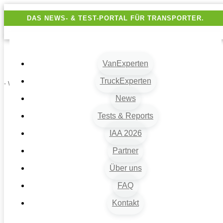
DAS NEWS- & TEST-PORTAL FÜR TRANSPORTER.
VanExperten
TruckExperten
- Werbung -
News
Tests & Reports
IAA 2026
Partner
Über uns
VanExperten
9
FAQ
Beiträge
Kontakt
9
Van-News