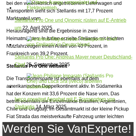
bei den vollelektrisch angetriebenen Lieferwagen und
Transportern sieht sich Stellantis mit 17,7 Prozent
Marktanteil vorn.
Stellantis Pro One und Qinomic rüsten auf E-Antrieb
um
22. April 2025
Herausragend sind die Ergebnisse in zwei
Heimatmärkten: In Italien erzielte Stellantis mit leichten
Nutzfahrzeugen einen Anteil von 40 Prozent, in
Frankreich von 39,2 Prozent.
Stellantis Pro One: Andreas Mayer neuer Deutschland-
Chef
25. September 2025
Stellantis Pro One weltweit
Die Transportersparte ist ebenfalls auf dem
amerikanischen Doppelkontinent aktiv. In Südamerika
hat der Konzern mit 33,6 Prozent die Nase vorn, Das
Iveco erweitert Angebot mit E-Transportern von
betrifft ebenfalls die Einzelmärkte Brasilien, Argentinien,
Stellantis
14. März 2025
Chile und Uruguay. Im Gesamtmarkt ist der kleine Pickup
Fiat Strada das meistverkaufte Fahrzeug unter leichten
Nutzfahrzeugen und Pkw.
Werden Sie VanExperte!