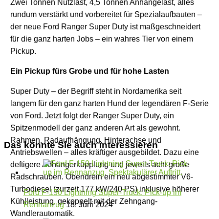
Zwei Tonnen Nutzlast, 4,5 Tonnen Anhängelast, alles
rundum verstärkt und vorbereitet für Spezialaufbauten –
der neue Ford Ranger Super Duty ist maßgeschneidert
für die ganz harten Jobs – ein wahres Tier von einem
Pickup.
Ein Pickup fürs Grobe und für hohe Lasten
Super Duty – der Begriff steht in Nordamerika seit
langem für den ganz harten Hund der legendären F-Serie
von Ford. Jetzt folgt der Ranger Super Duty, ein
Spitzenmodell der ganz anderen Art als gewohnt.
Rahmen, Radaufhängung, Hinterachse und
Das könnte Sie auch interessieren
Antriebswellen – alles kräftiger ausgebildet. Dazu eine
deftigere Anhängerkupplung und jeweils acht große
Radschrauben. Obendrein ein neu abgestimmter V6-
Turbodiesel (zurzeit 177 kW/240 PS) inklusive höherer
Ford F-150 Lightning Super-Truck: Pick-up im
Kühlleistung, gekoppelt mit der Zehngang-
Rennanzug
18. Juni 2024
Wandlerautomatik.