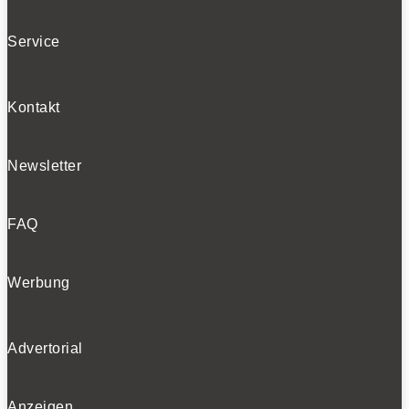
Service
Bleiben Sie auf dem Laufenden
Kontakt
Erhalten Sie die neuesten News und Hinweise auf
aktuelle Tests direkt in Ihren Posteingang
Newsletter
FAQ
Ich habe die
Datenschutzerklärung
gelesen
und akzeptiert.
Werbung
Advertorial
SOCIALS
Anzeigen