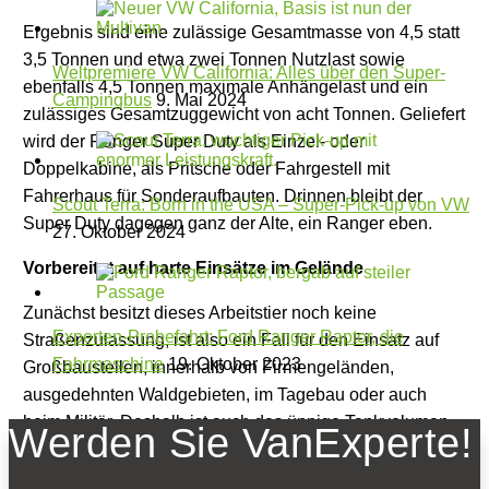
Ergebnis sind eine zulässige Gesamtmasse von 4,5 statt
3,5 Tonnen und etwa zwei Tonnen Nutzlast sowie
Weltpremiere VW California: Alles über den Super-
ebenfalls 4,5 Tonnen maximale Anhängelast und ein
Campingbus
9. Mai 2024
zulässiges Gesamtzuggewicht von acht Tonnen. Geliefert
wird der Ranger Super Duty als Einzel- oder
Doppelkabine, als Pritsche oder Fahrgestell mit
Fahrerhaus für Sonderaufbauten. Drinnen bleibt der
Scout Terra: Born in the USA – Super-Pick-up von VW
Super Duty dagegen ganz der Alte, ein Ranger eben.
27. Oktober 2024
Vorbereitet auf harte Einsätze im Gelände
Zunächst besitzt dieses Arbeitstier noch keine
Experten-Probefahrt: Ford Ranger Raptor, die
Straßenzulassung, ist also ein Fall für den Einsatz auf
Fahrmaschine
19. Oktober 2023
Großbaustellen, innerhalb von Firmengeländen,
ausgedehnten Waldgebieten, im Tagebau oder auch
beim Militär. Deshalb ist auch das üppige Tankvolumen
Werden Sie VanExperte!
von 130 Litern von Vorteil. Für das Jahr 2028 ist eine
Variante mit Nummernschild geplant.