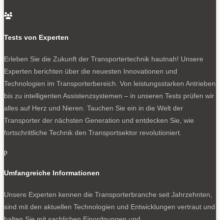
Für kraftraubende Einsätze außerhalb öffentlicher

Straßen ist der Ford Ranger Super Duty ebenfalls
Tests von Experten
gerüstet. Da wären ein Unterbodenschutz aus
hochfestem Stahl, 300 Millimeter Bodenfreiheit oder eine
Erleben Sie die Zukunft der Transportertechnik hautnah! Unsere
erhöhte Wattiefe von 850 Millimetern. Allradantrieb ist
Experten berichten über die neuesten Innovationen und
obligatorisch, ergänzt um ein zweistufiges
Technologien im Transporterbereich. Von leistungsstarken Antrieben
Verteilergetriebe und elektronische Sperrdifferenziale an
bis zu intelligenten Assistenzsystemen – in unseren Tests prüfen wir
beiden Achsen. Und nun geht die Post ab mit einem
alles auf Herz und Nieren. Tauchen Sie ein in die Welt der
deftigen Pickup von echtem Schrot und Korn. Übrigens
Transporter der nächsten Generation und entdecken Sie, wie
ohne den Partner VW – einen Amarok Super Duty wird
fortschrittliche Technik den Transportsektor revolutioniert.
es nicht geben.
Mehr zum Thema Ranger lesen Sie hier:
p
Experten-Fahrbericht: Ford Ranger PHEV
Umfangreiche Informationen
Ford Ranger MS-RT Hybrid: Sport muss sein
Unsere Experten kennen die Transporterbranche seit Jahrzehnten,
sind mit den aktuellen Technologien und Entwicklungen vertraut und
halten Sie mit sachlichen Einordnungen und