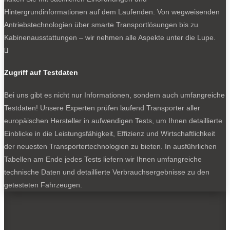
0
Hintergrundinformationen auf dem Laufenden. Von wegweisenden
Antriebstechnologien über smarte Transportlösungen bis zu
Kabinenausstattungen – wir nehmen alle Aspekte unter die Lupe.

Zugriff auf Testdaten
Bei uns gibt es nicht nur Informationen, sondern auch umfangreiche
Wahlweise Pritschenaufbau oder Fahrgestell für
Testdaten! Unsere Experten prüfen laufend Transporter aller
Sonderaufbauten.
europäischen Hersteller in aufwendigen Tests, um Ihnen detaillierte
Einblicke in die Leistungsfähigkeit, Effizienz und Wirtschaftlichkeit
der neuesten Transportertechnologien zu bieten. In ausführlichen
0
Tabellen am Ende jedes Tests liefern wir Ihnen umfangreiche
technische Daten und detaillierte Verbrauchsergebnisse zu den
getesteten Fahrzeugen.