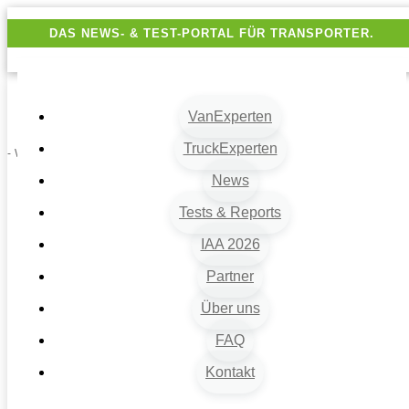
DAS NEWS- & TEST-PORTAL FÜR TRANSPORTER.
VanExperten
TruckExperten
- Werbung -
News
Tests & Reports
IAA 2026
Partner
Über uns
VanExperten
9
FAQ
Beiträge
Kontakt
9
Van-News