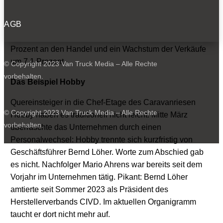
Barvermögen (Cash) von 366,7 Millionen Euro (Vorjahr
AGB
minus 72,4 Millionen). Basis dieser Ergebnisse waren
eine Steigerung der Wohnmobil-Auslieferungen um zehn
Prozent an den Handel und ein Wachstum der Verkäufe
um 7,1 Prozent.
© Copyright 2023 Van Truck Media – Alle Rechte
vorbehalten.
Das Beispiel Hobby
Quereinsteiger in die Chef-Etage des Caravanriesen
© Copyright 2023 Van Truck Media – Alle Rechte
Hobby haben es traditionell nicht leicht. Mitte März
vorbehalten.
überraschte das Unternehmen durch einen
Personalwechsel: Hobby trennte sich kurzfristig von
Geschäftsführer Bernd Löher. Worte zum Abschied gab
es nicht. Nachfolger Mario Ahrens war bereits seit dem
Vorjahr im Unternehmen tätig. Pikant: Bernd Löher
amtierte seit Sommer 2023 als Präsident des
Herstellerverbands CIVD. Im aktuellen Organigramm
taucht er dort nicht mehr auf.