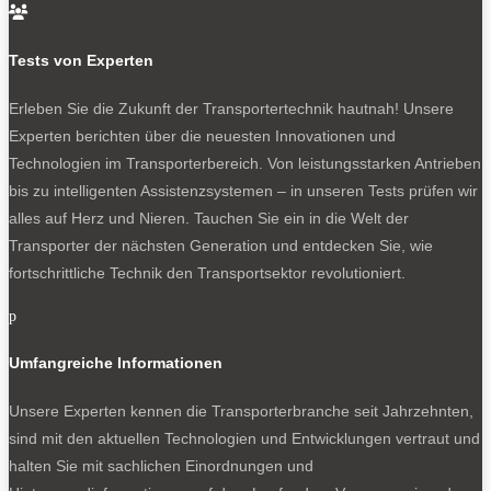

Das Beispiel Knaus-Tabbert
Tests von Experten
Umsatz runter, aber Rendite rauf – die in jüngster
Vergangenheit heftig gebeutelte Knaus-Tabbert-Gruppe
Erleben Sie die Zukunft der Transportertechnik hautnah! Unsere
hat wieder Land in Sicht. Zwar ist der Umsatz im ersten
Experten berichten über die neuesten Innovationen und
Quartal 2026 im Vergleich zum Vorjahr um 15,7 Prozent
Technologien im Transporterbereich. Von leistungsstarken Antrieben
auf 249,1 Millionen Euro gesunken. Doch das EBITDA,
bis zu intelligenten Assistenzsystemen – in unseren Tests prüfen wir
der Gewinn vor Steuern, Zinsen und Abschreibungen
alles auf Herz und Nieren. Tauchen Sie ein in die Welt der
kletterte um 77,3 Prozent auf 15,1 Millionen. Das Netto-
Transporter der nächsten Generation und entdecken Sie, wie
Ergebnis hinkt indes mit 3,8 nach 18,2 Millionen Euro
fortschrittliche Technik den Transportsektor revolutioniert.
noch hinterher. Aber die Verdoppelung des Cash Flow
auf 30,5 Millionen Euro verdeutlicht neue Kräfte. Die Zahl
p
der Mitarbeiter ist um zehn Prozent auf 3214 Köpfe
Umfangreiche Informationen
gesunken. Der Bestandsabbau fertiger Fahrzeuge ist
weiter vorangeschritten.
Unsere Experten kennen die Transporterbranche seit Jahrzehnten,
sind mit den aktuellen Technologien und Entwicklungen vertraut und
Der Auftragsbestand hat nach einem erheblichen
halten Sie mit sachlichen Einordnungen und
Einbruch im Vorjahr wieder leicht zugenommen.