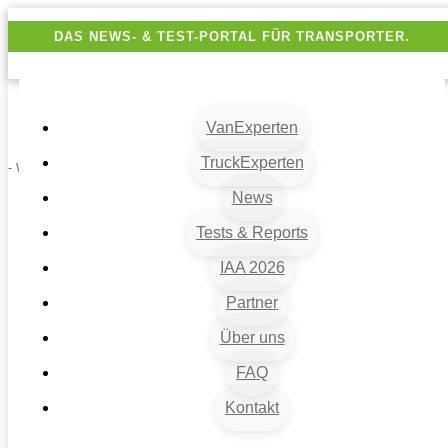
DAS NEWS- & TEST-PORTAL FÜR TRANSPORTER.
VanExperten
TruckExperten
- Werbung -
News
Tests & Reports
IAA 2026
Partner
Über uns
VanExperten
9
FAQ
Beiträge
Kontakt
9
Van-News