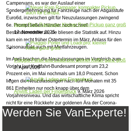
Campervans, es war der Auslauf einer
Sondergenehmigung für Fahrzeuge nach der Abgasstufe
Euro6d, inzwischen gilt für Neuzulassungen zwingend
Neuer Ram Rampage: Kleiner Ram-Pickup ganz groß
6e. Prompt ließen Händler noch schnell
17. November 2025
Bestandsmodelle zu, sie bliesen die Statistik auf. Hinzu
kam ein recht früher Ostertermin im März, Anlass für den
Saisonauftakt auch mit Mietfahrzeugen.
Im April brachen die Neuzulassungen im Vergleich zum
Piaggio Porter und Loadr.pro: kleiner Koffer ganz groß
Vorjahr laut Kraftfahrt-Bundesamt prompt um 23,2
2. April 2026
Prozent ein, im Mai nochmals um 18,0 Prozent. Schon
liegen die Neuzulassungen nach fünf Monaten mit 35
861 Einheiten nur noch knapp über dem
Anylift: Laden per Fingerdruck
9. März 2026
Vorjahresniveau. Und das wirtschaftliche Klima spricht
nicht für eine Rückkehr zur goldenen Ära der Corona-
Werden Sie VanExperte!
Zeiten. Siehe Handel: Im vergangenen halben Jahr
meldeten mehrere namhafte Handelsbetriebe in
Deutschland Insolvenz an.