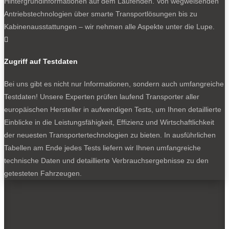
Hintergrundinformationen auf dem Laufenden. Von wegweisenden
Aufschlussreich ist die Entwicklung des Absatzes bisher
Antriebstechnologien über smarte Transportlösungen bis zu
in diesem Jahr: 2299 Caravans (minus 3,0 Prozent),
Kabinenausstattungen – wir nehmen alle Aspekte unter die Lupe.
lediglich 1474 Wohnmobile (minus 29,7 Prozent),

dagegen ein Plus von fast 20 Prozent auf 1417
Campervans.
Zugriff auf Testdaten
Das Beispiel Erwin Hymer Group
Bei uns gibt es nicht nur Informationen, sondern auch umfangreiche
Hier wird kräftig aufgeräumt. Dethleffs und LMC haben im
Testdaten! Unsere Experten prüfen laufend Transporter aller
vergangenen Jahr Mitarbeiter abgebaut. Auch Bürstner,
europäischen Hersteller in aufwendigen Tests, um Ihnen detaillierte
dort aber wurde vor allem das zuvor ausgeuferte
Einblicke in die Leistungsfähigkeit, Effizienz und Wirtschaftlichkeit
Programm drastisch auf nur wenige Modelle reduziert.
der neuesten Transportertechnologien zu bieten. In ausführlichen
Der nächste harte Schritt: Bürstner beendet ab Sommer
Tabellen am Ende jedes Tests liefern wir Ihnen umfangreiche
„bis auf weiteres“ die Fertigung von Caravans, einst
technische Daten und detaillierte Verbrauchsergebnisse zu den
Keimzelle. Angeblich „kein Abschied für immer“, so
getesteten Fahrzeugen.
Geschäftsführer Hubert Brandl. Wobei der Neustart eine
Herausforderung wäre. Die genannten Fabrikate sind Teil
der Erwin-Hymer-Group (EHG), seit einem halben
Dutzend Jahren der europäische Zweig des US-Riesen