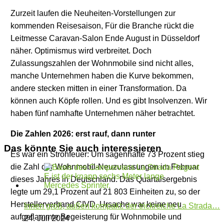
Zurzeit laufen die Neuheiten-Vorstellungen zur
kommenden Reisesaison, Für die Branche rückt die
Leitmesse Caravan-Salon Ende August in Düsseldorf
näher. Optimismus wird verbreitet. Doch
Zulassungszahlen der Wohnmobile sind nicht alles,
manche Unternehmen haben die Kurve bekommen,
andere stecken mitten in einer Transformation. Da
können auch Köpfe rollen. Und es gibt Insolvenzen. Wir
haben fünf namhafte Unternehmen näher betrachtet.
Die Zahlen 2026: erst rauf, dann runter
Das könnte Sie auch interessieren
Es war ein Strohfeuer: Um sagenhafte 73 Prozent stieg
die Zahl der Wohnmobil-Neuzulassungen im Februar
dieses Jahres in Deutschland. Das Quartalsergebnis
legte um 29,1 Prozent auf 21 803 Einheiten zu, so der
Herstellerverband CIVD. Ursache war keine neu
Innen groß, außen kompakt: der trickreiche La Strada…
aufgeflammte Begeisterung für Wohnmobile und
24. Juli 2024