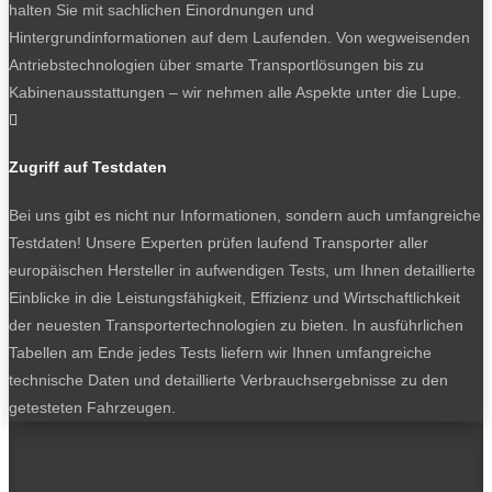
Größen.
halten Sie mit sachlichen Einordnungen und
Hintergrundinformationen auf dem Laufenden. Von wegweisenden
Der Laderaum nimmt zwischen 9,4 und 13 Kubikmeter
Antriebstechnologien über smarte Transportlösungen bis zu
Fracht auf und liegt lediglich 520 Millimeter oberhalb der
Kabinenausstattungen – wir nehmen alle Aspekte unter die Lupe.
Fahrbahn. Ungewöhnlich ist der Verzicht auf eine

klassische B-Säule zwischen der Pforte zum Fahrerhaus
und der Schiebetür – diese Idee hatte vor Jahren Renault
Zugriff auf Testdaten
für den Kangoo Rapid entwickelt, dort aber ohne
Bei uns gibt es nicht nur Informationen, sondern auch umfangreiche
Trennwand. In der Hinterhand ist sogar noch eine sehr
Testdaten! Unsere Experten prüfen laufend Transporter aller
kompakte Ausführung des SV mit 4,99 Meter Länge und
europäischen Hersteller in aufwendigen Tests, um Ihnen detaillierte
lediglich 1,98 Meter Höhe – doch da parkt besser der
Einblicke in die Leistungsfähigkeit, Effizienz und Wirtschaftlichkeit
Farizon V7E.
der neuesten Transportertechnologien zu bieten. In ausführlichen
Das Leergewicht soll sich je nach Variante zwischen
Tabellen am Ende jedes Tests liefern wir Ihnen umfangreiche
rund 2,2 und 2,4 Tonnen bewegen, daraus resultiert eine
technische Daten und detaillierte Verbrauchsergebnisse zu den
Nutzlast von 1,1 bis 1,3 Tonnen, für einen E-Transporter
getesteten Fahrzeugen.
dieses Formats beachtlich. Darüber hinaus darf der
Farizon SV bis zu zwei Tonnen ziehen.