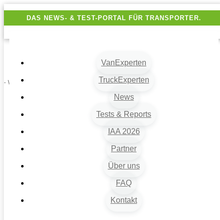
DAS NEWS- & TEST-PORTAL FÜR TRANSPORTER.
VanExperten
TruckExperten
- Werbung -
News
Tests & Reports
IAA 2026
Partner
Über uns
VanExperten
9
FAQ
Beiträge
Kontakt
9
Van-News