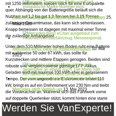
mit 1250 Millimetern soeben noch für eine Europalette
quer. Abhängig von der Batteriegröße beläuft sich die
Nutzlast auf 1,2 bis gut 1,3 Tonnen bei 3,15 Tonnen
ACEA: Transporter-Hersteller gegen EU-Vorgaben
25.
zulässiger Gesamtmasse, das kann sich sehenlassen.
März 2026
Knapp bemessen ist dagegen mit maximal einer Tonne
die zulässige Anhängelast.
Unter dem 510 Millimeter hohen Boden ruht eine Batterie
Mercedes-Benz Vans für Rettungseinsätze
10. Mai
mit wahlweise 50 oder 67 kWh, das sollte für
2023
Kurzstrecken und mittlere Etappen genügen. Beides sind
robuste und vergleichsweise günstige LFP-Akkus.
Geladen wird mit maximal 100 kWh eher in gelassenem
Tempo. Der vorn angeordnete Elektromotor leistet 110
kW, bringt es auf ein Drehmoment von 230 Nm und treibt
Mercedes stellt Vertrieb um
13. Mai 2023
die Vorderachse an. Während sich das Fahrwerk vorne
auf doppelte Querlenker stützt, kommt hinten eine starre
blattgefederte Achse zum Einsatz.
Werden Sie VanExperte!
Das Design ist außen wie innen schnörkellos unauffällig.