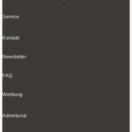
Service
Kontakt
Farizon V7E: Kompakt-Transporter in voller Fahrt:
Newsletter
0
FAQ
Werbung
Advertorial
So sieht es unter dem Blech des V7E aus.