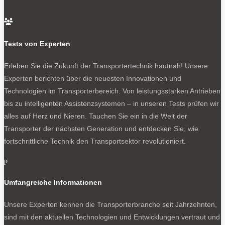
Wie zurzeit häufig aus Fernost, steckt im Cockpit hinter

dem Lenkrad ein recht zahlenlastiges Display, ergänzt
von einem 12,3-Zöller in der Mitte. Auffällig: Für
Tests von Experten
wesentliche Funktionen spendiert Farizon eine
praktische Tastenleiste. Dann wäre da noch der Preis
Erleben Sie die Zukunft der Transportertechnik hautnah! Unsere
von netto 32 600 Euro.
Experten berichten über die neuesten Innovationen und
Technologien im Transporterbereich. Von leistungsstarken Antrieben
Farizon SV: der Große
bis zu intelligenten Assistenzsystemen – in unseren Tests prüfen wir
Darf’s etwas mehr sein? Zunächst mal ein Preis von
alles auf Herz und Nieren. Tauchen Sie ein in die Welt der
netto 44 900 Euro. Mit dem Farizon SV tritt Farizon in der
Transporter der nächsten Generation und entdecken Sie, wie
Liga der 3,5-Tonner an. Dies ganz unbescheiden, steht
fortschrittliche Technik den Transportsektor revolutioniert.
das Kürzel SV doch für Super Van. Super ist in diesem
p
Fall zunächst die Zahl der Karosserievarianten mit
Längen von 5,49 oder 6,0 Meter und 3,6
Umfangreiche Informationen
beziehungsweise 3,85 Meter Radstand. In die Höhe ragt
der Farizon SV je nach Ausführung 2,18 oder 2,5 Meter.
Unsere Experten kennen die Transporterbranche seit Jahrzehnten,
Mit 1,98 Meter Breite zählt er ebenfalls zu den schlanken
sind mit den aktuellen Technologien und Entwicklungen vertraut und