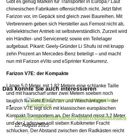
Gibt es genug Marken für Transporter in Europa? Laut
chinesischen Fabrikaten offensichtlich nicht. Jetzt fährt
Farizon vor, im Gepäck sind gleich zwei Baureihen. Mit
Verbrennern geben sich Hersteller aus Fernost nicht ab,
vollelektrischer Antrieb ist selbstverständlich. Zurzeit wird
ein Händler- und Servicenetz sowie ein Teilelager
aufgebaut. Pikant: Geely-Gründer Li Shufu ist mit knapp
zehn Prozent an Mercedes-Benz beteiligt – und macht
nun mit Farizon eVito und eSprinter Konkurrenz.
Farizon V7E: der Kompakte
Länge 5,0 Meter, mit 1,82 Metern eine schlanke Taille
Das könnte Sie auch interessieren
und mit haarscharf unter zwei Metern soeben noch
tauglich für viele Einfahrten und Waschanlagen – der
Farizon V7E legt sich mit klassischen europäischen
Kompakt-Transportern an. Der Radstand misst 3,2 Meter
Corigon: Wohnmobil-Medizin gegen Absatzrückgang
und der Laderaum soll sieben Kubikmeter Fracht
12. August 2025
schlucken. Der Abstand zwischen den Radkästen reicht