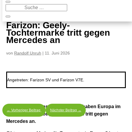
9
Farizon: Geely-Tochtermarke tritt gegen Mercedes an
Farizon: Geely-
Tochtermarke tritt gegen
Mercedes an
von
Randolf Unruh
|
11. Juni 2026
Angetreten: Farizon SV und Farizon V7E.
Chinesische Transporterfabrikate haben Europa im
←
Vorheriger Beitrag
Nächster Beitrag
→
Blick. Farizon: Geely-Tochtermarke tritt gegen
Mercedes an.