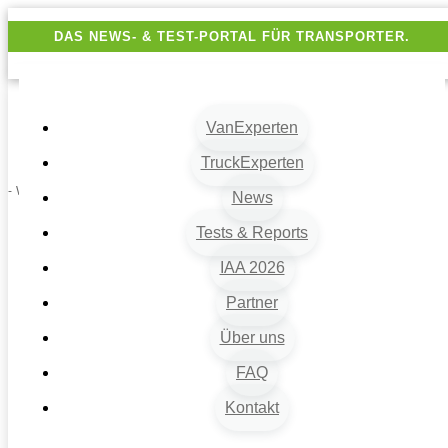
DAS NEWS- & TEST-PORTAL FÜR TRANSPORTER.
VanExperten
TruckExperten
- Werbung -
News
Tests & Reports
IAA 2026
Partner
Über uns
FAQ
Kontakt