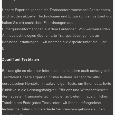
234 g/km.
Unsere Experten kennen die Transporterbranche seit Jahrzehnten,
Der Grenzwert bleibt, doch Verrechnungen sind
sind mit den aktuellen Technologien und Entwicklungen vertraut und
möglich
halten Sie mit sachlichen Einordnungen und
Hintergrundinformationen auf dem Laufenden. Von wegweisenden
Jetzt gibt es einen Aufschub: Der neue Grenzwert bleibt.
Antriebstechnologien über smarte Transportlösungen bis zu
Aber er muss nicht ab diesem Jahr erfüllt werden.
Kabinenausstattungen – wir nehmen alle Aspekte unter die Lupe.
Vielmehr können Hersteller aktuelle Überschreitungen

mit den Flottenemissionen der kommenden zwei Jahre
verrechnen. In der Hoffnung, dass die Zahl der E-
Zugriff auf Testdaten
Zulassungen in dieser Zeit deutlich steigt. Der Druck zu
raschen Senkungen der CO
-Emissionen bleibt also, er
2
Bei uns gibt es nicht nur Informationen, sondern auch umfangreiche
wird jedoch anders verteilt und damit gemildert.
Testdaten! Unsere Experten prüfen laufend Transporter aller
Hersteller können sogar voraussichtliche Senkungen
europäischen Hersteller in aufwendigen Tests, um Ihnen detaillierte
kommender Jahre vorwegnehmen.
Einblicke in die Leistungsfähigkeit, Effizienz und Wirtschaftlichkeit
der neuesten Transportertechnologien zu bieten. In ausführlichen
Einen Ausweg bieten auch Kniffe: So konnten sich
Tabellen am Ende jedes Tests liefern wir Ihnen umfangreiche
bereits bisher Autohersteller zu Pools
technische Daten und detaillierte Verbrauchsergebnisse zu den
zusammenschließen. Zum Beispiel verbrennerlastige