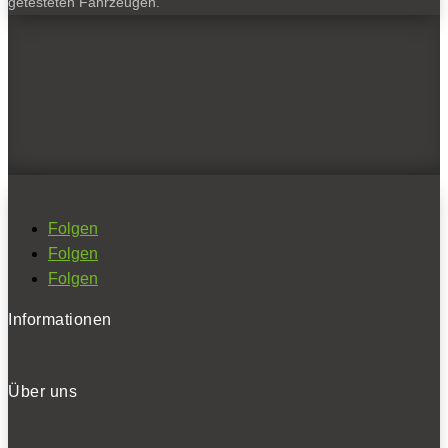
getesteten Fahrzeugen.
Anbieter mit Herstellern von Elektroautos. Diese lassen
sich die Kooperation gut bezahlen. Tesla zum Beispiel
soll daran prächtig verdient haben.
Sie interessieren sich für E-Transporter? Hier geht’s zu
den Tests:
Experten-Test: Fiat E-Ducato
Experten-Test: Ford-E-Transit
Experten-Test: Iveco eDaily 42 S 14 E
Folgen
Experten-Test: der neue Mercedes eSprinter
Folgen
Experten-Test: Renault Trafic E-Tech
Folgen
Experten-Test: VW ID. Buzz Cargo
Experten-Test: Mercedes eCitan
Informationen
Experten-Test: Renault Kangoo Rapid E-Tech Electric
Über uns
NEWSLETTER