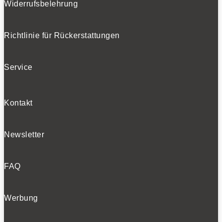
Widerrufsbelehrung
Richtlinie für Rückerstattungen
Bleiben Sie auf dem Laufenden
Service
Erhalten Sie die neuesten News und Hinweise auf
aktuelle Tests direkt in Ihren Posteingang
Kontakt
Newsletter
Ich habe die
Datenschutzerklärung
gelesen
und akzeptiert.
FAQ
Werbung
SOCIALS