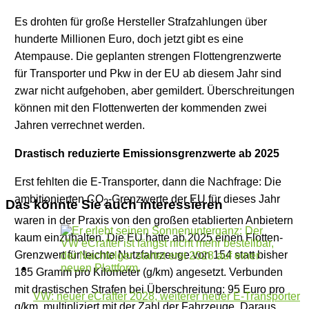
Es drohten für große Hersteller Strafzahlungen über
hunderte Millionen Euro, doch jetzt gibt es eine
Atempause. Die geplanten strengen Flottengrenzwerte
für Transporter und Pkw in der EU ab diesem Jahr sind
zwar nicht aufgehoben, aber gemildert. Überschreitungen
können mit den Flottenwerten der kommenden zwei
Jahren verrechnet werden.
Drastisch reduzierte Emissionsgrenzwerte ab 2025
Erst fehlten die E-Transporter, dann die Nachfrage: Die
ambitionierten CO
-Grenzwerte der EU für dieses Jahr
Das könnte Sie auch interessieren
2
waren in der Praxis von den großen etablierten Anbietern
kaum einzuhalten. Die EU hatte ab 2025 einen Flotten-
Grenzwert für leichte Nutzfahrzeuge von 154 statt bisher
185 Gramm pro Kilometer (g/km) angesetzt. Verbunden
mit drastischen Strafen bei Überschreitung: 95 Euro pro
VW: neuer eCrafter 2028, weiterer neuer E-Transporter
g/km, multipliziert mit der Zahl der Fahrzeuge. Daraus