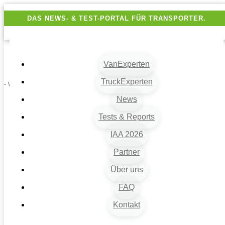
DAS NEWS- & TEST-PORTAL FÜR TRANSPORTER.
VanExperten
TruckExperten
- Werbung -
News
Tests & Reports
IAA 2026
Partner
Über uns
VanExperten
9
FAQ
Beiträge
Kontakt
9
Van-News