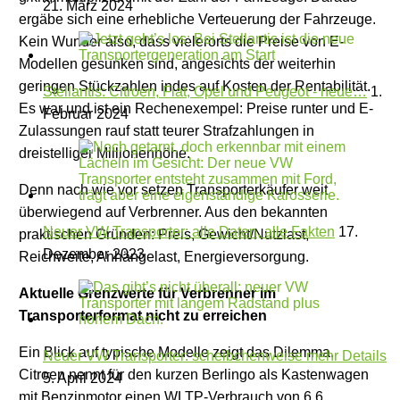
21. März 2024
ergäbe sich eine erhebliche Verteuerung der Fahrzeuge.
Kein Wunder also, dass vielerorts die Preise von E-
Modellen gesunken sind, angesichts der weiterhin
geringen Stückzahlen indes auf Kosten der Rentabilität.
Stellantis: Citroen, Fiat, Opel und Peugeot - neue…
1.
Es war und ist ein Rechenexempel: Preise runter und E-
Februar 2024
Zulassungen rauf statt teurer Strafzahlungen in
dreistelliger Millionenhöhe.
Denn nach wie vor setzen Transporterkäufer weit
überwiegend auf Verbrenner. Aus den bekannten
Neuer VW Transporter: alle Daten, alle Fakten
17.
praktischen Gründen: Preis, Gewicht/Nutzlast,
Dezember 2023
Reichweite, Anhängelast, Energieversorgung.
Aktuelle Grenzwerte für Verbrenner im
Transporterformat nicht zu erreichen
Ein Blick auf typische Modelle zeigt das Dilemma.
Neuer VW Transporter: scheibchenweise mehr Details
Citroen nennt für den kurzen Berlingo als Kastenwagen
5. April 2024
mit Benzinmotor einen WLTP-Verbrauch von 6,6