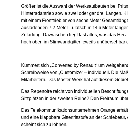
Größer ist die Auswahl der Werksaufbauten bei Prits
Hinterradantrieb sowie zwei oder gar drei Längen. 
mit einem Fronttriebler von sechs Meter Gesamtläng
ausladenden 7,2-Meter-Lulatsch mit 4,6 Meter langer
Zuladung. Dazwischen liegt fast alles, was das Herz 
hoch oben im Stirnwandgitter jeweils unübersehbar d
Kümmert sich „Converted by Renault“ um weitgehend 
Schreibweise von „Customize“ – individuell. Die Ma
Mitarbeitern. Das Master-Werk hat auf diesem Gebiet 
Das Repertoire reicht von individuellen Beschriftu
Sitzplätzen in der zweiten Reihe? Den Freiraum über 
Das Telekommunikationsunternehmen Orange erhält in
und eine klappbare Gittertrittstufe an der Schiebetü
scheint sich zu lohnen.