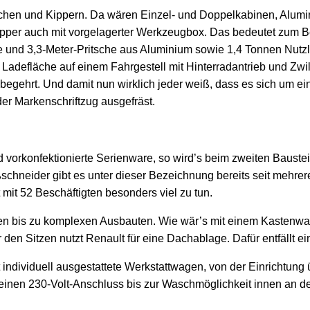
chen und Kippern. Da wären Einzel- und Doppelkabinen, Alumini
Kipper auch mit vorgelagerter Werkzeugbox. Das bedeutet zum Be
e und 3,3-Meter-Pritsche aus Aluminium sowie 1,4 Tonnen Nutz
 Ladefläche auf einem Fahrgestell mit Hinterradantrieb und Zw
begehrt. Und damit nun wirklich jeder weiß, dass es sich um ei
er Markenschriftzug ausgefräst.
vorkonfektionierte Serienware, so wird’s beim zweiten Bauste
ßschneider gibt es unter dieser Bezeichnung bereits seit meh
mit 52 Beschäftigten besonders viel zu tun.
ngen bis zu komplexen Ausbauten. Wie wär’s mit einem Kastenwa
den Sitzen nutzt Renault für eine Dachablage. Dafür entfällt ei
dividuell ausgestattete Werkstattwagen, von der Einrichtung 
r, einen 230-Volt-Anschluss bis zur Waschmöglichkeit innen an 