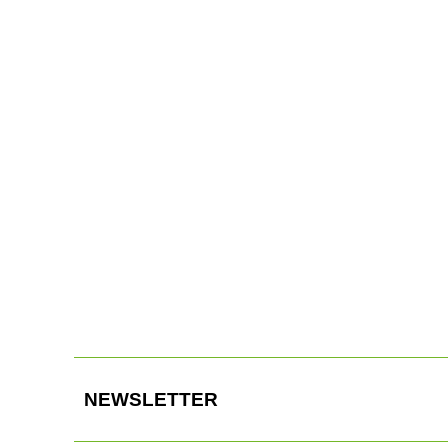
Komplexer Ausbau: umfangreich ausgestattete
Werkstattwagen für Orange.
0
Renault Master mit Aluminium-Kipper von TGS
NEWSLETTER