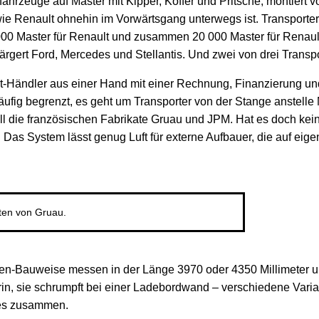
fahrzeuge auf Master mit Kipper, Koffer und Pritsche, montiert vo
wie Renault ohnehin im Vorwärtsgang unterwegs ist. Transporter
000 Master für Renault und zusammen 20 000 Master für Renault 
, ärgert Ford, Mercedes und Stellantis. Und zwei von drei Trans
-Händler aus einer Hand mit einer Rechnung, Finanzierung und
gläufig begrenzt, es geht um Transporter von der Stange anstell
all die französischen Fabrikate Gruau und JPM. Hat es doch kein
 Das System lässt genug Luft für externe Aufbauer, die auf ei
ten von Gruau.
men-Bauweise messen in der Länge 3970 oder 4350 Millimeter 
in, sie schrumpft bei einer Ladebordwand – verschiedene Varia
ndes zusammen.