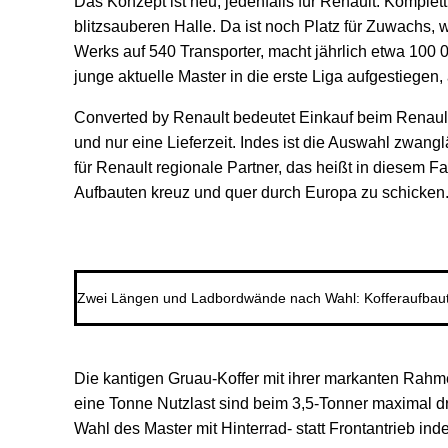
Das Konzept ist neu, jedenfalls für Renault. Komplett
blitzsauberen Halle. Da ist noch Platz für Zuwachs, 
Werks auf 540 Transporter, macht jährlich etwa 100 
junge aktuelle Master in die erste Liga aufgestiegen
Converted by Renault bedeutet Einkauf beim Renault
und nur eine Lieferzeit. Indes ist die Auswahl zwan
für Renault regionale Partner, das heißt in diesem F
Aufbauten kreuz und quer durch Europa zu schicken.
Zwei Längen und Ladbordwände nach Wahl: Kofferaufbau
Die kantigen Gruau-Koffer mit ihrer markanten Rah
eine Tonne Nutzlast sind beim 3,5-Tonner maximal dr
Wahl des Master mit Hinterrad- statt Frontantrieb i