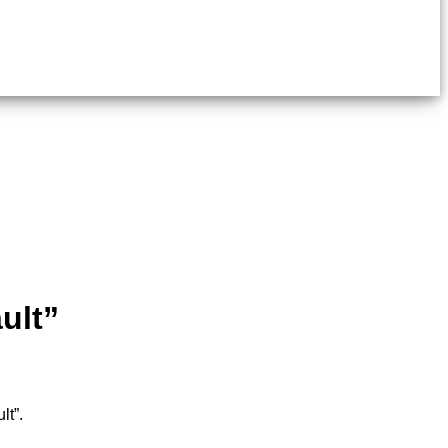
ult”
lt”.