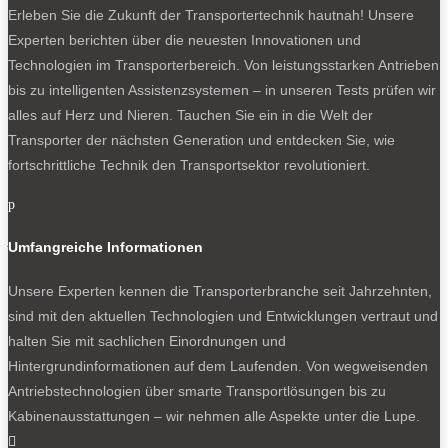
Erleben Sie die Zukunft der Transportertechnik hautnah! Unsere
Experten berichten über die neuesten Innovationen und
Technologien im Transporterbereich. Von leistungsstarken Antrieben
Ladefläche und Nutzlast
bis zu intelligenten Assistenzsystemen – in unseren Tests prüfen wir
Beim Aufstieg auf die Ladefläche hilft im Stil der aktuellen
alles auf Herz und Nieren. Tauchen Sie ein in die Welt der
Pickups nun links wie rechts eine seitliche Trittstufe. Oben
Transporter der nächsten Generation und entdecken Sie, wie
angekommen, entdeckt der Klettermaxe jetzt acht statt bisher
fortschrittliche Technik den Transportsektor revolutioniert.
vier seitliche Zurrösen im 1,3 (Musso) oder 1,6 Meter (Musso
p
Grand) langen und beleuchteten Ladebett. Das bedeutet in
jedem Fall Platz für eine Europalette längs, quer passt der
Umfangreiche Informationen
Ladungsträger nicht zwischen die Radkästen. Die
Bordwände strecken sich auf eine rekordverdächtige Höhe
Unsere Experten kennen die Transporterbranche seit Jahrzehnten,
von nun 570 Millimetern, da passt was rein
sind mit den aktuellen Technologien und Entwicklungen vertraut und
halten Sie mit sachlichen Einordnungen und
Bei den Gewichten gilt es aufzupassen. Der Musso Grand
Hintergrundinformationen auf dem Laufenden. Von wegweisenden
trägt in der bereits gut ausgestatteten Basisvariante Core mit
Antriebstechnologien über smarte Transportlösungen bis zu
blattgefederter Starrachse rund eine Tonne. Ziehen darf er
Kabinenausstattungen – wir nehmen alle Aspekte unter die Lupe.
mit Sechsgang-Schaltgetriebe 2,6 Tonnen. Dieser Wert steigt
