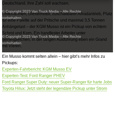
Deutschland, ihre Zahl soll wachsen.
© Copyright 2023 Van Truck Media – Alle Rechte
Leiterrahmen, Dieselmotor, zuschaltbarer Allradantrieb, Platz
vorbehalten.
für eine Palette auf der Pritsche und maximal 3,5 Tonnen
Anhängelast – der KGM Musso ist ein Pickup von echtem
Schrot und Korn. Ein handfester Arbeiter unter
© Copyright 2023 Van Truck Media – Alle Rechte
seinesgleichen, in der langen Ausführung eben ein Grand
vorbehalten.
mit Vieren.
Ein Musso kommt selten allein – hier gibt’s mehr Infos zu
Pickups:
Experten-Fahrbericht: KGM Musso EV
Experten-Test: Ford Ranger PHEV
Ford Ranger Super Duty: neuer Super-Ranger für harte Jobs
Toyota Hilux: Jetzt steht der legendäre Pickup unter Strom
0