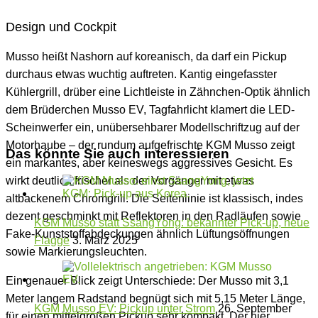
Design und Cockpit
Musso heißt Nashorn auf koreanisch, da darf ein Pickup
durchaus etwas wuchtig auftreten. Kantig eingefasster
Kühlergrill, drüber eine Lichtleiste in Zähnchen-Optik ähnlich
dem Brüderchen Musso EV, Tagfahrlicht klamert die LED-
Scheinwerfer ein, unübersehbarer Modellschriftzug auf der
Motorhaube – der rundum aufgefrischte KGM Musso zeigt
Das könnte Sie auch interessieren
ein markantes, aber keineswegs aggressives Gesicht. Es
wirkt deutlich frischer als der Vorgänger mit etwas
altbackenem Chromgrill. Die Seitenlinie ist klassisch, indes
dezent geschminkt mit Reflektoren in den Radläufen sowie
KGM Musso statt SsangYong: bekannter Pick-up, neue
Fake-Kunststoffabdeckungen ähnlich Lüftungsöffnungen
Flagge
3. März 2025
sowie Markierungsleuchten.
Ein genauer Blick zeigt Unterschiede: Der Musso mit 3,1
Meter langem Radstand begnügt sich mit 5,15 Meter Länge,
KGM Musso EV: Pickup unter Strom
26. September
für einen mittelgroßen Pickup sehr kompakt. Der hier