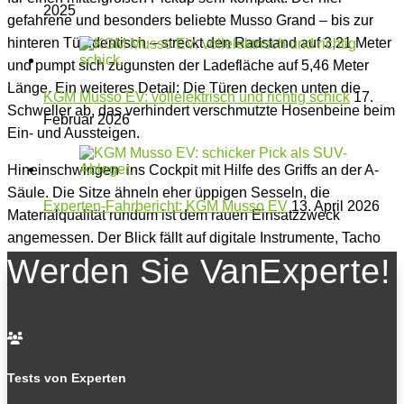
2025
gefahrene und besonders beliebte Musso Grand – bis zur
hinteren Tür identisch – streckt den Radstand auf 3,21 Meter
und pumpt sich zugunsten der Ladefläche auf 5,46 Meter
Länge. Ein weiteres Detail: Die Türen decken unten die
KGM Musso EV: vollelektrisch und richtig schick
17.
Schweller ab, das verhindert verschmutzte Hosenbeine beim
Februar 2026
Ein- und Aussteigen.
Hineinschwingen ins Cockpit mit Hilfe des Griffs an der A-
Säule. Die Sitze ähneln eher üppigen Sesseln, die
Experten-Fahrbericht: KGM Musso EV
13. April 2026
Materialqualität rundum ist dem rauen Einsatzzweck
angemessen. Der Blick fällt auf digitale Instrumente, Tacho
und Drehzahlmesser zeigen gegenläufig an, zusätzlich
Werden Sie VanExperte!
digital. In der Mitte kommt ein Monitor im beliebten Maß von
12,3 Zoll hinzu. Gut: Für die Einstellung der Klimatisierung
ist KGM eine Etage tiefer zu Drehreglern zurückgekehrt.

Praktisch: Die Lehne der Rückbank lässt sich als Zusatz-
Gepäckraum komplett flach umklappen. Die Entriegelung
Tests von Experten
erfolgt nur von der rechten Seite, das muss man wissen.