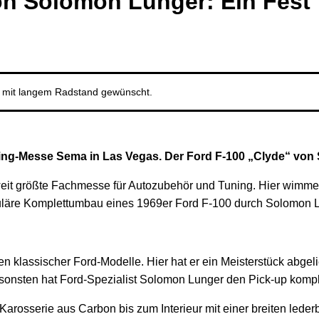
n Solomon Lunger: Ein Fest 
e mit langem Radstand gewünscht.
ning-Messe Sema in Las Vegas. Der Ford F-100 „Clyde“ von 
eit größte Fachmesse für Autozubehör und Tuning. Hier wimmelt
kuläre Komplettumbau eines 1969er Ford F-100 durch Solomon 
 klassischer Ford-Modelle. Hier hat er ein Meisterstück abgeli
nsonsten hat Ford-Spezialist Solomon Lunger den Pick-up komple
Karosserie aus Carbon bis zum Interieur mit einer breiten lede