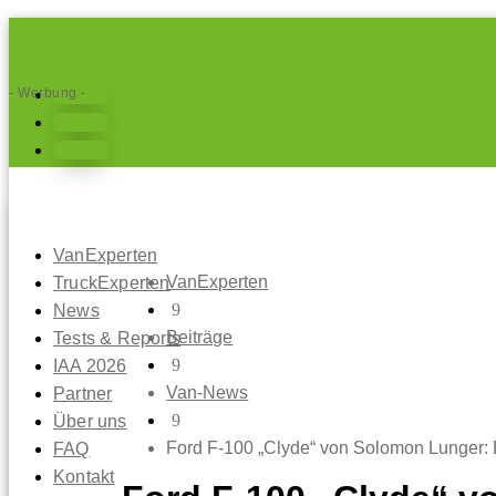
- Werbung -
Folgen
Folgen
Folgen
VanExperten
VanExperten
TruckExperten
9
News
Beiträge
Tests & Reports
9
IAA 2026
Van-News
Partner
9
Über uns
Ford F-100 „Clyde“ von Solomon Lunger: E
FAQ
Kontakt