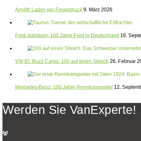
Anylift: Laden per Fingerdruck
9. März 2026
Ford-Jubiläum: 100 Jahre Ford in Deutschland
16. Sept
VW ID. Buzz Cargo: 100 auf einen Streich
26. Februar 2
Mercedes-Benz: 100 Jahre Renntransporter
12. Septem
Werden Sie VanExperte!
